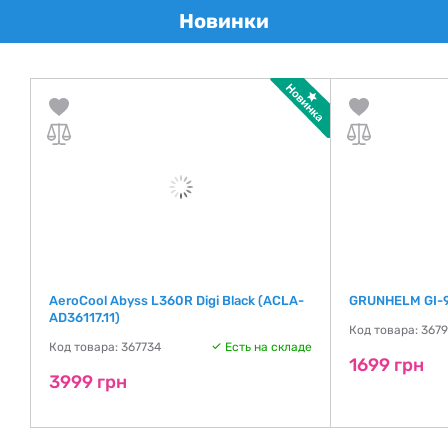
Новинки
AeroCool Abyss L360R Digi Black (ACLA-
GRUNHELM GI-
AD36117.11)
Код товара: 367
ть
Код товара: 367734
Есть на складе
1699 грн
3999 грн