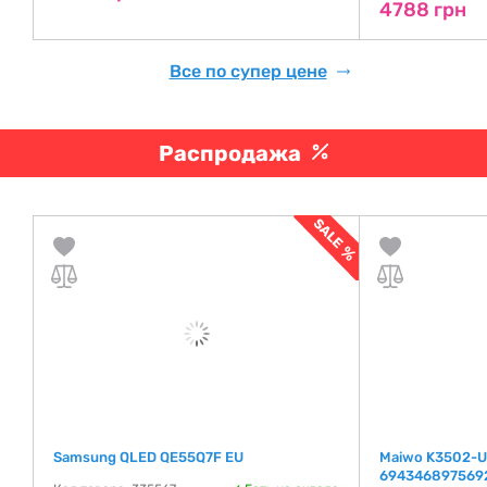
4788 грн
Все по супер цене
Распродажа
Samsung QLED QE55Q7F EU
Maiwo K3502-U3
694346897569