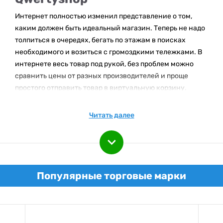
Интернет полностью изменил представление о том,
каким должен быть идеальный магазин. Теперь не надо
толпиться в очередях, бегать по этажам в поисках
необходимого и возиться с громоздкими тележками. В
интернете весь товар под рукой, без проблем можно
сравнить цены от разных производителей и проще
простого отправить товар в виртуальную корзину.
Особенности онлайн-площадки QwertyShop
Читать далее
Одесский интернет-магазин QwertyShop – это ваш
главный помощник в покупке техники и электроники.
Несмотря на огромнейший ассортимент магазина,
совершать покупки очень легко и приятно. Четко
структурированные разделы, категории и подкатегории
Популярные торговые марки
помогут быстро сориентироваться на торговой
площадке. Как вы уже поняли, ассортимент магазина
очень широк. У нас вы найдете последние новинки
премиум-класса от законодателей моды в мире