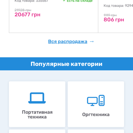
Код товара: 335567
Есть на складе
де
Код товара: 929
21928 грн
20677 грн
1119 грн
806 грн
Вся распродажа
Популярные категории
Портативная
Оргтехника
техника