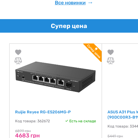
Все новинки
Супер цена
Ruijie Reyee RG-ES206MG-P
ASUS A31 Plus 
(90DC00R3-B1
де
Код товара: 362672
Есть на складе
Код товара: 334
6899 грн
4683 грн
5449 грн