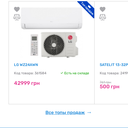
LG WZ24AWN
SATELIT 13-32
де
Код товара: 361584
Есть на складе
Код товара: 241
42999 грн
761 грн
500 грн
Все топы продаж