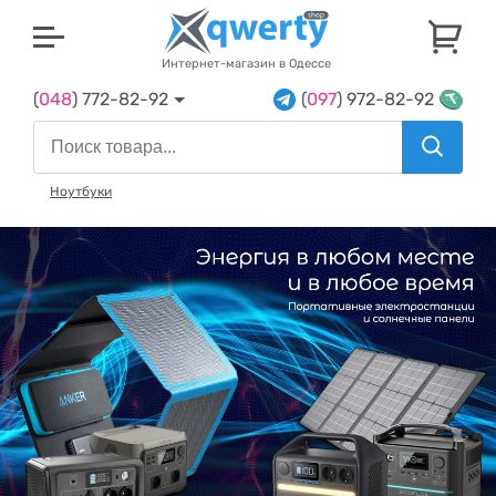
U
Интернет-магазин в Одессе
(
048
) 772-82-92
(
097
) 972-82-92
Ноутбуки