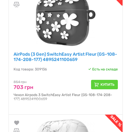
AirPods (3 Gen) SwitchEasy Artist Fleur (GS-108-
174-208-177) 4895241100659
Код товара: 309136
Есть на складе
854 грн
КУПИТЬ
703 грн
Чехол Airpods 3 SwitchEasy Artist Fleur (GS-108-174-208-
177) 4895241100659
Гарантия:
NO