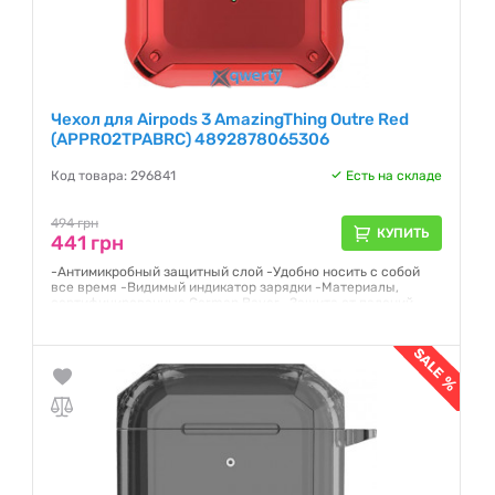
Чехол для Airpods 3 AmazingThing Outre Red
(APPRO2TPABRC) 4892878065306
Код товара: 296841
Есть на складе
494 грн
КУПИТЬ
441 грн
-Антимикробный защитный слой -Удобно носить с собой
все время -Видимый индикатор зарядки -Материалы,
сертифицированные German Bayer -Защита от падений
военного класса
Гарантия:
NO