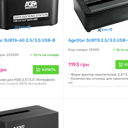
r 3UBT6-6G 2.5/3.5 USB-B
AgeStar 3UBT8 2.5/3.5 USB-
Код товара: 141415
Есть н
ара: 229249
Есть на складе
1193 грн
К
грн
КУПИТЬ
- Форм-фактор накопителей: 2.5"/3.
- Количество отсеков для накопите
ние для HDD 2.5"/3.5" Интерфейс
шт;
еля (через) SATA Интерфейс
- Интерфейс подключения: USB 3.0
ения USB3.0 Питание блок
- Интерфейс подключаемых накопи
 Материал корпуса пластик Цвет
SATA;
Страна производства Китай
- Функциональные особенности:
, мес 12
безвинтовое крепление накопителе
- Питание: от внешнего БП;
я:
12 месяцев
- Материал корпуса: алюминий, пл
Гарантия:
12 месяцев