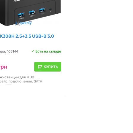
K308H 2.5+3.5 USB-B 3.0
ра: 163144
Есть на складе
грн
КУПИТЬ
Док-станции для HDD
фейс подключения: SATA
ие: USB
 Черный
актор накопителей: 2.5 / 3.5
я:
12 месяцев