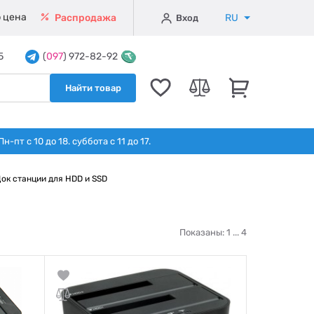
 цена
RU
Распродажа
Вход
5
(
097
) 972-82-92
Найти товар
т с 10 до 18. суббота с 11 до 17.
ок станции для HDD и SSD
Показаны: 1 ...
4