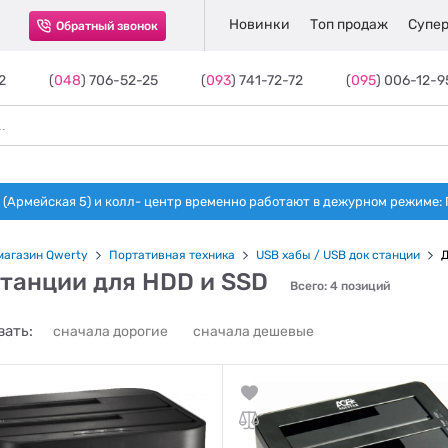
Новинки
Топ продаж
Супер
Обратный звонок
2
(
048
) 706-52-25
(
093
) 741-72-72
(
095
) 006-12-9
(Армейская 5) и колл- центр временно работают в дежурном режиме: Пн-п
магазин Qwerty
Портативная техника
USB хабы / USB док станции
Д
станции для HDD и SSD
Всего: 4 позиций
ать:
сначала дорогие
сначала дешевые