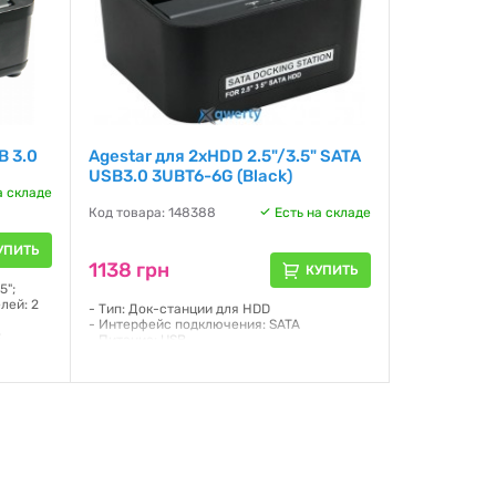
B 3.0
Agestar для 2xHDD 2.5"/3.5" SATA
USB3.0 3UBT6-6G (Black)
а складе
Код товара: 148388
Есть на складе
УПИТЬ
1138 грн
КУПИТЬ
5";
лей: 2
- Тип: Док-станции для HDD
- Интерфейс подключения: SATA
;
- Питание: USB
телей:
- Цвет: Черный
- Форм-фактор накопителей: 2.5 / 3.5
й;
Гарантия:
12 месяцев
астик