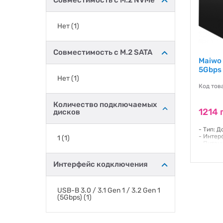
Совместимость с M.2 NVMe
Нет
(1)
Совместимость с M.2 SATA
Maiwo 
5Gbps
Нет
(1)
Код това
Количество подключаемых
1214 
дисков
- Тип: 
- Интер
1
(1)
- Питан
- Цвет:
- Форм-ф
Интерфейс кодключения
Гаранти
USB-B 3.0 / 3.1 Gen 1 / 3.2 Gen 1
(5Gbps)
(1)