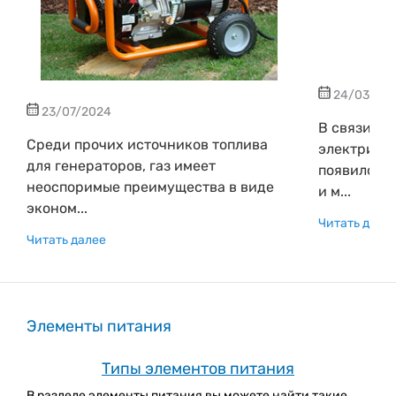
24/03/20
23/07/2024
В связи с 
Среди прочих источников топлива
электриче
для генераторов, газ имеет
появилось 
неоспоримые преимущества в виде
и м...
эконом...
Читать дале
Читать далее
Элементы питания
Типы элементов питания
В разделе элементы питания вы можете найти такие