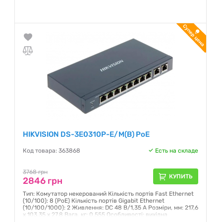
Гарантия:
12 месяцев
HIKVISION DS-3E0310P-E/M(B) PoE
Код товара: 363868
Есть на складе
3768 грн
КУПИТЬ
2846 грн
Тип: Комутатор некерований Кількість портів Fast Ethernet
(10/100): 8 (PoE) Кількість портів Gigabit Ethernet
(10/100/1000): 2 Живлення: DC 48 В/1,35 А Розміри, мм: 217,6
x 103,35 x 27,8 Вага, кг: 0,555 Особливості: вихідна
потужність PoE: 60 Вт