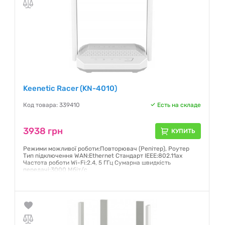
Keenetic Racer (KN-4010)
Код товара: 339410
Есть на складе
3938 грн
КУПИТЬ
Режими можливої роботи:Повторювач (Репітер), Роутер
Тип підключення WAN:Ethernet Стандарт IEEE:802.11ax
Частота роботи Wi-Fi:2.4, 5 ГГц Сумарна швидкість
передачі:3000 Мбіт/с
Гарантия:
24 месяца