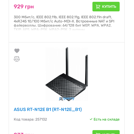
929 грн
КУПИТЬ
300 Мбит/с, IEEE 802.11b, IEEE 802.11g, IEEE 802.11n draft,
4xRJ45 10/100 Мбит/с Auto-MDI-X. Встроенные NAT и SPI
файерволлы. Шифрование: 64/128 бит WEP, WPA, WPA2,
TKIP, AES, WPA-PSK, WPA2-PSK. 2 антены
Гарантия:
12 месяцев
ASUS RT-N12E B1 (RT-N12E_B1)
Код товара: 257132
Есть на складе