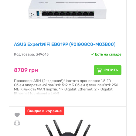
ASUS ExpertWiFi EBG19P (90IG08C0-MO3B00)
Код товара: 349643
Есть на складе
8709 грн
КУПИТЬ
Процесор: ARM (2-ядерний) Частота процесора: 1.8 ГГц
Об'єм оперативної пам'яті: 512 МБ Об'єм флеш-пам'яті: 256
МБ Кількість WAN портів: 1 × Gigabit Ethernet, 2 × Gigabit
Ethernet (суміщені з LAN)
Гарантия:
36 месяцев
Скидка в корзине