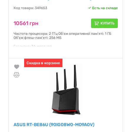
Код товара: 349653
Есть на складе
10561 грн
КУПИТЬ
Частота процесора: 2 ГГц Об'єм оперативної пам'яті: 1 ГБ
Об'єм флеш-пам'яті: 256 МБ
Гарантия:
36 месяцев
Скидка в корзине
ASUS RT-BE86U (90IG08W0-MO9A0V)