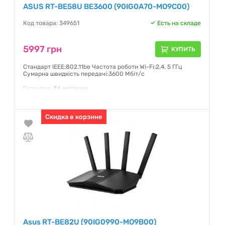
ASUS RT-BE58U BE3600 (90IG0A70-MO9C00)
Код товара: 349651
Есть на складе
5997 грн
КУПИТЬ
Стандарт IEEE:802.11be Частота роботи Wi-Fi:2.4, 5 ГГц
Сумарна швидкість передачі:3600 Мбіт/с
Гарантия:
36 месяцев
Скидка в корзине
Asus RT-BE82U (90IG0990-MO9B00)