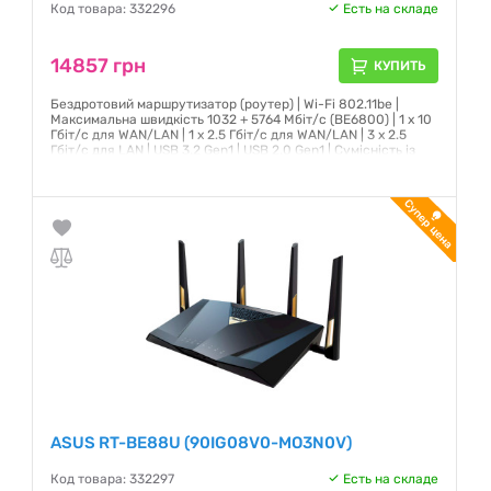
Код товара: 332296
Есть на складе
14857 грн
КУПИТЬ
Бездротовий маршрутизатор (роутeр) | Wi-Fi 802.11be |
Максимальна швидкість 1032 + 5764 Мбіт/с (BE6800) | 1 x 10
Гбіт/с для WAN/LAN | 1 x 2.5 Гбіт/с для WAN/LAN | 3 x 2.5
Гбіт/с для LAN | USB 3.2 Gen1 | USB 2.0 Gen1 | Сумісність із
технологією ASUS AiMesh | OFDMA | Beamforming
Гарантия:
36 месяцев
ASUS RT-BE88U (90IG08V0-MO3N0V)
Код товара: 332297
Есть на складе