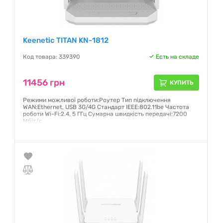
Keenetic TITAN KN-1812
Код товара: 339390
Есть на складе
11456 грн
КУПИТЬ
Режими можливої роботи:Роутер Тип підключення
WAN:Ethernet, USB 3G/4G Стандарт IEEE:802.11be Частота
роботи Wi-Fi:2.4, 5 ГГц Сумарна швидкість передачі:7200
Мбіт/с
Гарантия:
24 месяца