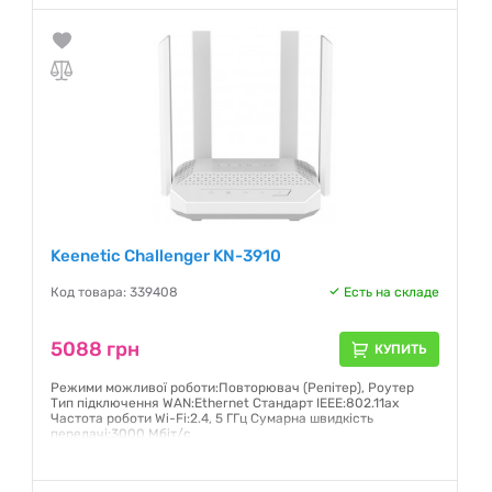
Keenetic Challenger KN-3910
Код товара: 339408
Есть на складе
5088 грн
КУПИТЬ
Режими можливої роботи:Повторювач (Репітер), Роутер
Тип підключення WAN:Ethernet Стандарт IEEE:802.11ax
Частота роботи Wi-Fi:2.4, 5 ГГц Сумарна швидкість
передачі:3000 Мбіт/с
Гарантия:
24 месяца