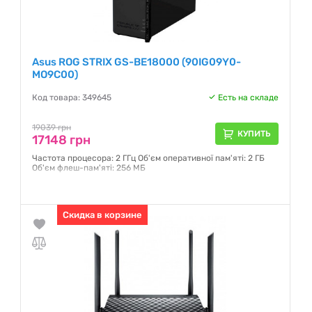
Asus ROG STRIX GS-BE18000 (90IG09Y0-
MO9C00)
Код товара: 349645
Есть на складе
19039 грн
КУПИТЬ
17148 грн
Частота процесора: 2 ГГц Об'єм оперативної пам'яті: 2 ГБ
Об'єм флеш-пам'яті: 256 МБ
Гарантия:
36 месяцев
Скидка в корзине