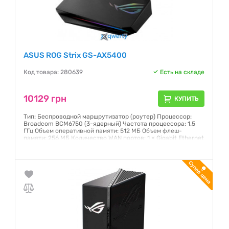
ASUS ROG Strix GS-AX5400
Код товара: 280639
Есть на складе
10129 грн
КУПИТЬ
Тип: Беспроводной маршрутизатор (роутер) Процессор:
Broadcom BCM6750 (3-ядерный) Частота процессора: 1.5
ГГц Объем оперативной памяти: 512 МБ Объем флеш-
памяти: 256 МБ Количество WAN портов: 1 × Gigabit Ethernet
Встроенный коммутатор: 4 × Gigabit Ethernet USB порты: 1 ×
USB 3.2 Gen 1 Диапазон частот Wi-Fi: 2.4 ГГц, 5 ГГц
Гарантия:
36 месяцев