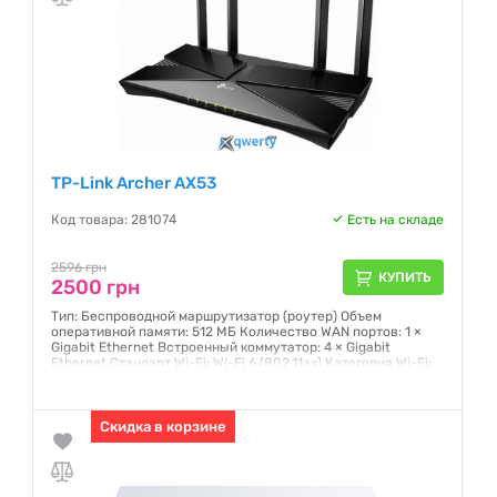
TP-Link Archer AX53
Код товара: 281074
Есть на складе
2596 грн
КУПИТЬ
2500 грн
Тип: Беспроводной маршрутизатор (роутер) Объем
оперативной памяти: 512 МБ Количество WAN портов: 1 ×
Gigabit Ethernet Встроенный коммутатор: 4 × Gigabit
Ethernet Стандарт Wi-Fi: Wi-Fi 6 (802.11ax) Категория Wi-Fi:
AX3000 Диапазон частот Wi-Fi: 2.4 ГГц, 5 ГГц
Гарантия:
24 месяца
Скидка в корзине