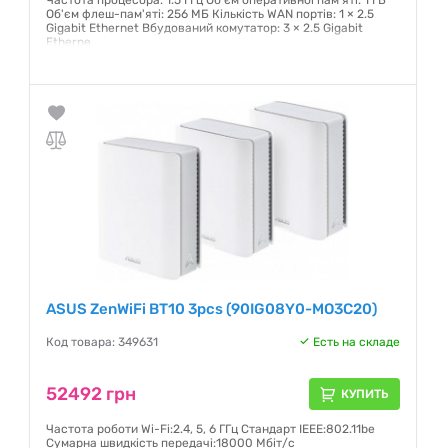
Частота процесора: 1.5 ГГц Об'єм оперативної пам'яті: 1 ГБ
Об'єм флеш-пам'яті: 256 МБ Кількість WAN портів: 1 × 2.5
Gigabit Ethernet Вбудований комутатор: 3 × 2.5 Gigabit
Etherne
Гарантия:
36 месяцев
ASUS ZenWiFi BT10 3pcs (90IG08Y0-MO3C20)
Код товара: 349631
Есть на складе
52492 грн
КУПИТЬ
Частота роботи Wi-Fi:2.4, 5, 6 ГГц Стандарт IEEE:802.11be
Сумарна швидкість передачі:18000 Мбіт/с