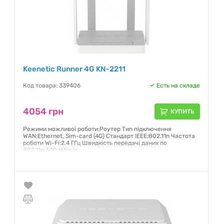
Keenetic Runner 4G KN-2211
Код товара: 339406
Есть на складе
4054 грн
КУПИТЬ
Режими можливої роботи:Роутер Тип підключення
WAN:Ethernet, Sim-card (4G) Стандарт IEEE:802.11n Частота
роботи Wi-Fi:2.4 ГГц Швидкість передачі даних по
802.11n:300 Мбіт/с
Гарантия:
24 месяца