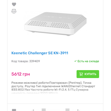
Keenetic Challenger SE KN-3911
Код товара: 339409
Есть на складе
5612 грн
КУПИТЬ
Режими можливої роботи:Повторювач (Репітер), Точка
доступу, Роутер Тип підключення WAN:Ethernet Стандарт
IEEE:802.11ax Частота роботи Wi-Fi:2.4, 5 ГГц Сумарна
швидкість передачі:3000 Мбіт/с
Гарантия:
24 месяца