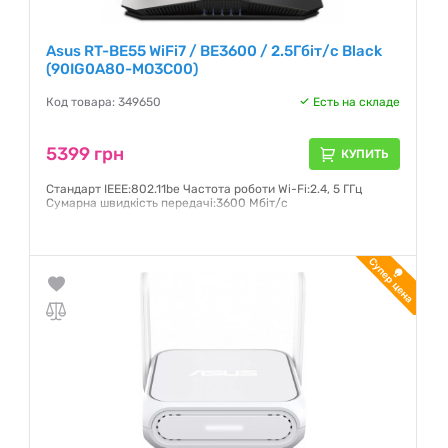
Asus RT-BE55 WiFi7 / BE3600 / 2.5Гбіт/с Black
(90IG0A80-MO3C00)
Код товара: 349650
Есть на складе
5399 грн
КУПИТЬ
Стандарт IEEE:802.11be Частота роботи Wi-Fi:2.4, 5 ГГц
Сумарна швидкість передачі:3600 Мбіт/с
Гарантия:
36 месяцев