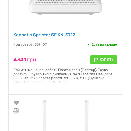
Keenetic Sprinter SE KN-3712
Код товара: 339407
Есть на складе
4341 грн
КУПИТЬ
Режими можливої роботи:Повторювач (Репітер), Точка
доступу, Роутер Тип підключення WAN:Ethernet Стандарт
IEEE:802.11ax Частота роботи Wi-Fi:2.4, 5 ГГц Сумарна
швидкість передачі:3000 Мбіт/с
Гарантия:
24 месяца