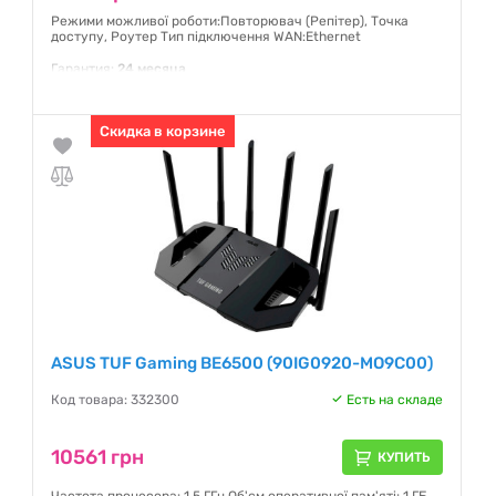
Режими можливої роботи:Повторювач (Репітер), Точка
доступу, Роутер Тип підключення WAN:Ethernet
Гарантия:
24 месяца
Скидка в корзине
ASUS TUF Gaming BE6500 (90IG0920-MO9C00)
Код товара: 332300
Есть на складе
10561 грн
КУПИТЬ