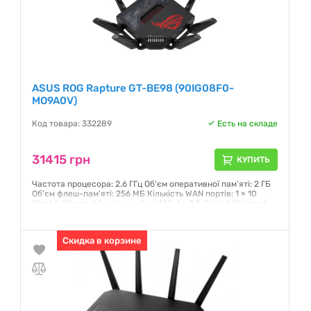
ASUS ROG Rapture GT-BE98 (90IG08F0-
MO9A0V)
Код товара: 332289
Есть на складе
31415 грн
КУПИТЬ
Частота процесора: 2.6 ГГц Об'єм оперативної пам'яті: 2 ГБ
Об'єм флеш-пам'яті: 256 МБ Кількість WAN портів: 1 × 10
Gigabit Ethernet (суміщений з LAN), 1 × 2.5 Gigabit Ethernet
(суміщений з LAN)
Гарантия:
36 месяцев
Скидка в корзине