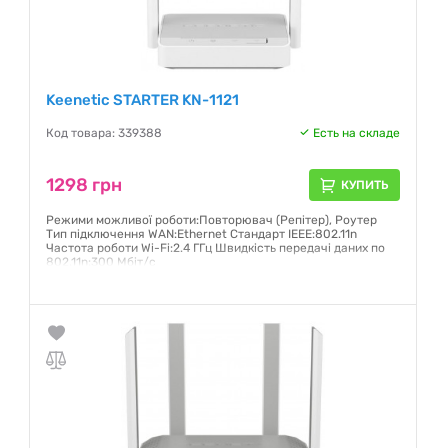
Keenetic STARTER KN-1121
Код товара: 339388
Есть на складе
1298 грн
КУПИТЬ
Режими можливої роботи:Повторювач (Репітер), Роутер
Тип підключення WAN:Ethernet Стандарт IEEE:802.11n
Частота роботи Wi-Fi:2.4 ГГц Швидкість передачі даних по
802.11n:300 Мбіт/с
Гарантия:
24 месяца