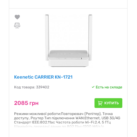
Гарантия:
24 месяца
Keenetic CARRIER KN-1721
Код товара: 339402
Есть на складе
2085 грн
КУПИТЬ
Режими можливої роботи:Повторювач (Репітер), Точка
доступу, Роутер Тип підключення WAN:Ethernet, USB 3G/4G
Стандарт IEEE:802.11ас Частота роботи Wi-Fi:2.4, 5 ГГц
Швидкість передачі даних по 802.11ac:1200 Мбіт/с
Гарантия:
24 месяца