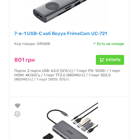
7-в-1 USB-C хаб Boyye FrimeCom UC-721
Код товара: 349688
Есть на складе
801 грн
КУПИТЬ
Порти: 2 порти USB-A3.0 (5Гб/с) / 1 порт PD: 100Вт / 1 порт
HDMI: 4K/60Гц / 1 порт TF2.0 (480Мб/с) / 1 порт SD2.0
(480Мб/с) / 1 порт DATA: 5Гб/с
Гарантия:
12 месяцев