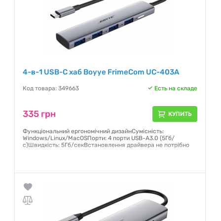
4-в-1 USB-C хаб Boyye FrimeCom UC-403A
Код товара: 349663
Есть на складе
335 грн
КУПИТЬ
Функціональний ергономічний дизайнСумісність:
Windows/Linux/MacOSПорти: 4 порти USB-A3.0 (5Гб/
с)Швидкість: 5Гб/секВстановлення драйвера не потрібно
Гарантия:
12 месяцев