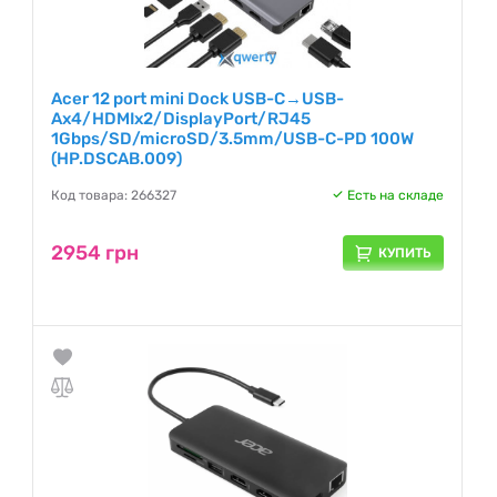
Acer 12 port mini Dock USB-C→USB-
Ax4/HDMIx2/DisplayPort/RJ45
1Gbps/SD/microSD/3.5mm/USB-C-PD 100W
(HP.DSCAB.009)
Код товара: 266327
Есть на складе
2954 грн
КУПИТЬ
В Тайване очень много компьютерных компаний, но очень
мало таких, которые сумели оказать такое большое влияние
на компьютерный рынок, как это сделала Acer,
производящая готовые системы, ноутбуки и, с недавних
пор, еще и смартфоны. В список производимой продукции
входят также проекционное оборудование, бытовая
электроника и различная периферия и комплектующие.
Гарантия:
12 месяцев