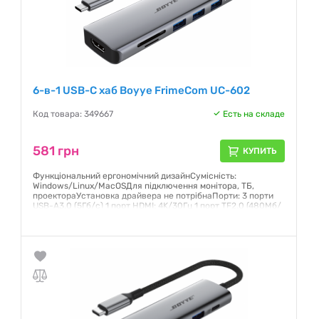
6-в-1 USB-C хаб Boyye FrimeCom UC-602
Код товара: 349667
Есть на складе
581 грн
КУПИТЬ
Функціональний ергономічний дизайнСумісність:
Windows/Linux/MacOSДля підключення монітора, ТБ,
проектораУстановка драйвера не потрібнаПорти: 3 порти
USB-A3.0 (5Гб/с) 1 порт HDMI: 4K/30Гц 1 порт TF2.0 (480Мб/
с) 1 SD2.0 (480Мб/с)
Гарантия:
12 месяцев