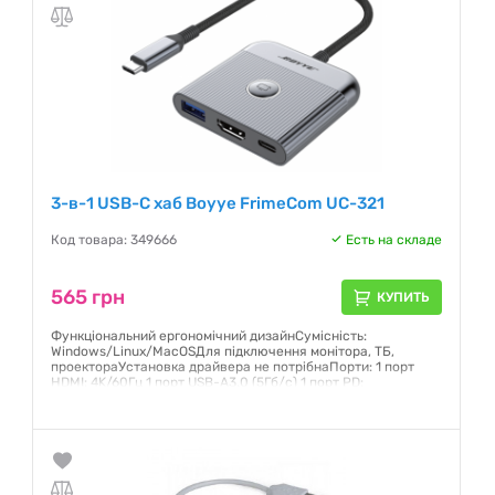
Гарантия:
12 месяцев
3-в-1 USB-C хаб Boyye FrimeCom UC-321
Код товара: 349666
Есть на складе
565 грн
КУПИТЬ
Функціональний ергономічний дизайнСумісність:
Windows/Linux/MacOSДля підключення монітора, ТБ,
проектораУстановка драйвера не потрібнаПорти: 1 порт
HDMI: 4K/60Гц 1 порт USB-A3.0 (5Гб/с) 1 порт PD:
100ВтШвидкість: 5Гб
Гарантия:
12 месяцев