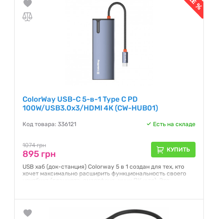
ColorWay USB-C 5-в-1 Type C PD
100W/USB3.0х3/HDMI 4К (CW-HUB01)
Код товара: 336121
Есть на складе
1074 грн
КУПИТЬ
895 грн
USB хаб (док-станция) Colorway 5 в 1 создан для тех, кто
хочет максимально расширить функциональность своего
ноутбука (планшета, смартфона, мини ПК и тд). Это
компактное и мощное устройство добавляет пять
дополнительных портов, что делает ваш ноутбук более
универсальным и удобным в использовании. Можно
одновременно подключать различные устройства,
заряжать гаджеты и выводить видео в...