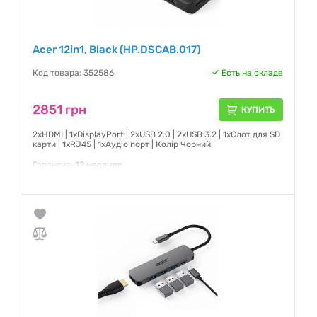
Acer 12in1, Black (HP.DSCAB.017)
Код товара: 352586
Есть на складе
2851 грн
КУПИТЬ
2xHDMI | 1xDisplayPort | 2xUSB 2.0 | 2xUSB 3.2 | 1xСлот для SD
карти | 1xRJ45 | 1xАудіо порт | Колір Чорний
Гарантия:
12 месяцев