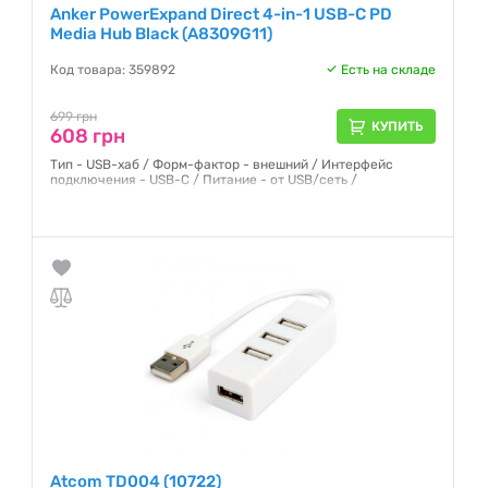
Anker PowerExpand Direct 4-in-1 USB-C PD
Media Hub Black (A8309G11)
Код товара: 359892
Есть на складе
699 грн
КУПИТЬ
608 грн
Тип - USB-хаб / Форм-фактор - внешний / Интерфейс
подключения - USB-C / Питание - от USB/сеть /
Гарантия:
12 месяцев
Atcom TD004 (10722)