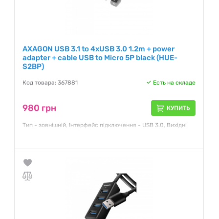
AXAGON USB 3.1 to 4xUSB 3.0 1.2m + power
adapter + cable USB to Micro 5P black (HUE-
S2BP)
Код товара: 367881
Есть на складе
980 грн
КУПИТЬ
Тип - зовнішній, Інтерфейс підключення - USB 3.0, Вихідні
роз'єми - 4 x USB 3.0, з блоком живлення
Гарантия:
12 месяцев