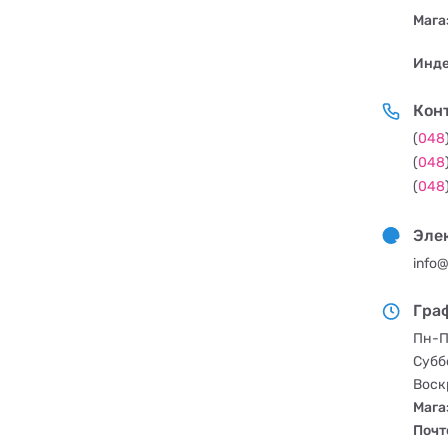
Мага
Инде
Кон
(
048
(
048
(
048
Эле
info
Гра
Пн-П
Субб
Воск
Мага
Почт