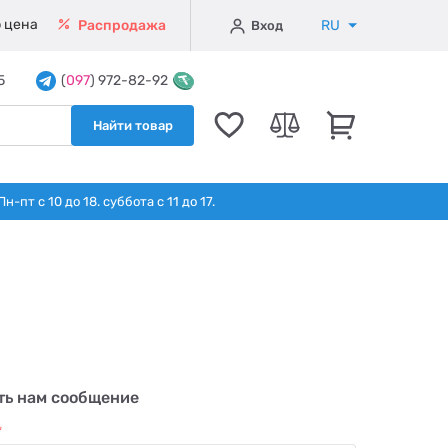
 цена
RU
Распродажа
Вход
5
(
097
) 972-82-92
Найти товар
т с 10 до 18. суббота с 11 до 17.
ть нам сообщение
*