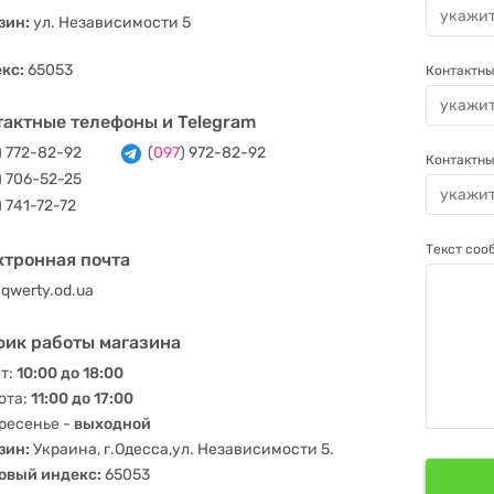
зин:
ул. Независимости 5
кс:
65053
Контактны
тактные телефоны и Telegram
) 772-82-92
(
097
) 972-82-92
Контактны
) 706-52-25
) 741-72-72
Текст со
ктронная почта
@qwerty.od.ua
фик работы магазина
т:
10:00 до 18:00
ота:
11:00 до 17:00
ресенье -
выходной
зин:
Украина, г.Одесса,ул. Независимости 5.
овый индекс:
65053