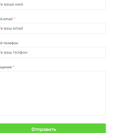
й email
*
й телефон
общения
*
Отправить