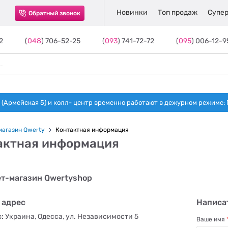
Новинки
Топ продаж
Супер
Обратный звонок
2
(
048
) 706-52-25
(
093
) 741-72-72
(
095
) 006-12-9
(Армейская 5) и колл- центр временно работают в дежурном режиме: Пн-п
магазин Qwerty
Контактная информация
актная информация
т-магазин Qwertyshop
 адрес
Написа
:
Украина, Одесса, ул. Независимости 5
Ваше имя