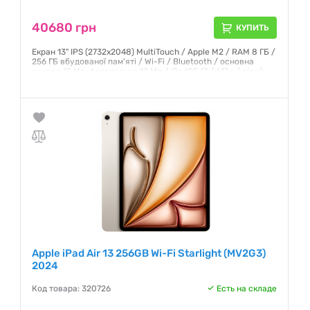
40680 грн
КУПИТЬ
Екран 13" IPS (2732x2048) MultiTouch / Apple M2 / RAM 8 ГБ /
256 ГБ вбудованої пам'яті / Wi-Fi / Bluetooth / основна
камера 12 Мп, фронтальна 12 Мп / iPadOS 17 / 617 г / сірий
Гарантия:
6 месяцев
Apple iPad Air 13 256GB Wi-Fi Starlight (MV2G3)
2024
Код товара: 320726
Есть на складе