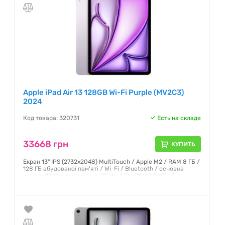
Apple iPad Air 13 128GB Wi-Fi Purple (MV2C3)
2024
Код товара: 320731
Есть на складе
33668 грн
КУПИТЬ
Екран 13" IPS (2732x2048) MultiTouch / Apple M2 / RAM 8 ГБ /
128 ГБ вбудованої пам'яті / Wi-Fi / Bluetooth / основна
камера 12 Мп, фронтальна 12 Мп / iPadOS 17 / 617 г /
фіолетовий
Гарантия:
6 месяцев