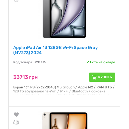
Apple iPad Air 13 128GB Wi-Fi Space Gray
(MV273) 2024
Код товара: 320735
Есть на складе
33713 грн
КУПИТЬ
Екран 13" IPS (2732x2048) MultiTouch / Apple M2 / RAM 8 ГБ /
128 ГБ вбудованої пам'яті / Wi-Fi / Bluetooth / основна
камера 12 Мп, фронтальна 12 Мп / iPadOS 17 / 617 г / сірий
Гарантия:
6 месяцев