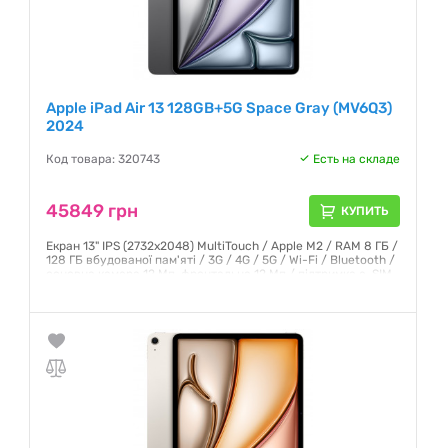
Apple iPad Air 13 128GB+5G Space Gray (MV6Q3)
2024
Код товара: 320743
Есть на складе
45849 грн
КУПИТЬ
Екран 13" IPS (2732x2048) MultiTouch / Apple M2 / RAM 8 ГБ /
128 ГБ вбудованої пам'яті / 3G / 4G / 5G / Wi-Fi / Bluetooth /
основна камера 12 Мп, фронтальна 12 Мп / підтримка e-SIM
/ GPS / ГЛОНАСС / iPadOS 17 / 618 г / сірий
Гарантия:
6 месяцев