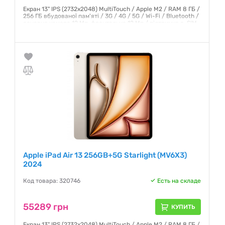
Екран 13" IPS (2732x2048) MultiTouch / Apple M2 / RAM 8 ГБ /
256 ГБ вбудованої пам'яті / 3G / 4G / 5G / Wi-Fi / Bluetooth /
основна камера 12 Мп, фронтальна 12 Мп / підтримка e-SIM
/ GPS / ГЛОНАСС / iPadOS 17 / 618 г / сірий
Гарантия:
6 месяцев
Apple iPad Air 13 256GB+5G Starlight (MV6X3)
2024
Код товара: 320746
Есть на складе
55289 грн
КУПИТЬ
Екран 13" IPS (2732x2048) MultiTouch / Apple M2 / RAM 8 ГБ /