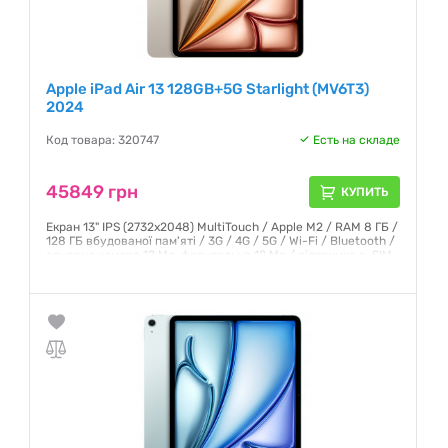
Apple iPad Air 13 128GB+5G Starlight (MV6T3)
2024
Код товара: 320747
Есть на складе
45849 грн
КУПИТЬ
Екран 13" IPS (2732x2048) MultiTouch / Apple M2 / RAM 8 ГБ /
128 ГБ вбудованої пам'яті / 3G / 4G / 5G / Wi-Fi / Bluetooth /
основна камера 12 Мп, фронтальна 12 Мп / підтримка e-SIM
/ GPS / ГЛОНАСС / iPadOS 17 / 618 г / зоряне світло
Гарантия:
6 месяцев