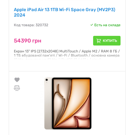
Apple iPad Air 13 1TB Wi-Fi Space Gray (MV2P3)
2024
Код товара: 320732
Есть на складе
54390 грн
КУПИТЬ
Екран 13" IPS (2732x2048) MultiTouch / Apple M2 / RAM 8 ГБ /
1 ТБ вбудованої пам'яті / Wi-Fi / Bluetooth / основна камера
12 Мп, фронтальна 12 Мп / iPadOS 17 / 617 г / сірий
Гарантия:
6 месяцев