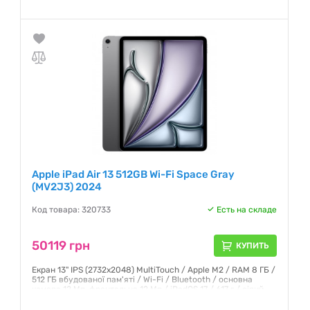
фіолетовий
Гарантия:
6 месяцев
Apple iPad Air 13 512GB Wi-Fi Space Gray
(MV2J3) 2024
Код товара: 320733
Есть на складе
50119 грн
КУПИТЬ
Екран 13" IPS (2732x2048) MultiTouch / Apple M2 / RAM 8 ГБ /
512 ГБ вбудованої пам'яті / Wi-Fi / Bluetooth / основна
камера 12 Мп, фронтальна 12 Мп / iPadOS 17 / 617 г / сірий
Гарантия:
6 месяцев