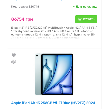
Код товара: 320748
Есть на складе
86754 грн
КУПИТЬ
Екран 13" IPS (2732x2048) MultiTouch / Apple M2 / RAM 8 ГБ /
1 ТБ вбудованої пам'яті / 3G / 4G / 5G / Wi-Fi / Bluetooth /
основна камера 12 Мп, фронтальна 12 Мп / підтримка e-SIM
/ GPS / ГЛОНАСС / iPadOS 17 / 618 г / фіолетовий
Гарантия:
6 месяцев
Apple iPad Air 13 256GB Wi-Fi Blue (MV2F3) 2024