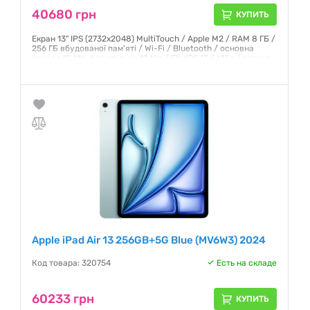
40680 грн
КУПИТЬ
Екран 13" IPS (2732x2048) MultiTouch / Apple M2 / RAM 8 ГБ /
256 ГБ вбудованої пам'яті / Wi-Fi / Bluetooth / основна
камера 12 Мп, фронтальна 12 Мп / iPadOS 17 / 617 г / зоряне
світло
Гарантия:
6 месяцев
Apple iPad Air 13 256GB+5G Blue (MV6W3) 2024
Код товара: 320754
Есть на складе
60233 грн
КУПИТЬ