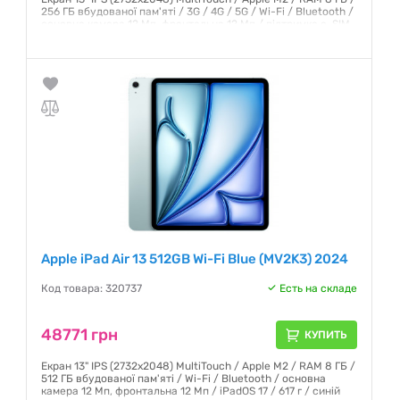
256 ГБ вбудованої пам'яті / 3G / 4G / 5G / Wi-Fi / Bluetooth /
основна камера 12 Мп, фронтальна 12 Мп / підтримка e-SIM
/ GPS / ГЛОНАСС / iPadOS 17 / 618 г / зоряне світло
Гарантия:
6 месяцев
Apple iPad Air 13 512GB Wi-Fi Blue (MV2K3) 2024
Код товара: 320737
Есть на складе
48771 грн
КУПИТЬ
Екран 13" IPS (2732x2048) MultiTouch / Apple M2 / RAM 8 ГБ /
512 ГБ вбудованої пам'яті / Wi-Fi / Bluetooth / основна
камера 12 Мп, фронтальна 12 Мп / iPadOS 17 / 617 г / синій