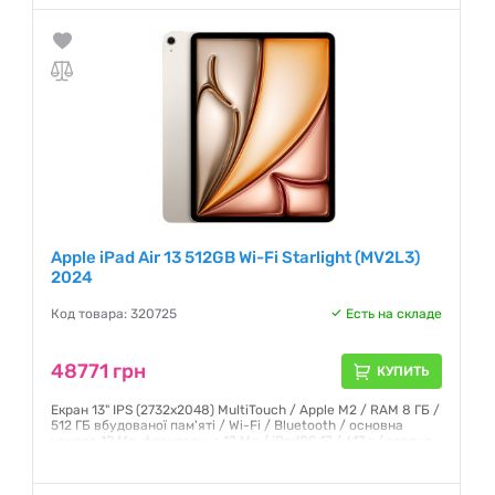
Apple iPad Air 13 512GB Wi-Fi Starlight (MV2L3)
2024
Код товара: 320725
Есть на складе
48771 грн
КУПИТЬ
Екран 13" IPS (2732x2048) MultiTouch / Apple M2 / RAM 8 ГБ /
512 ГБ вбудованої пам'яті / Wi-Fi / Bluetooth / основна
камера 12 Мп, фронтальна 12 Мп / iPadOS 17 / 617 г / зоряне
світло
Гарантия:
6 месяцев