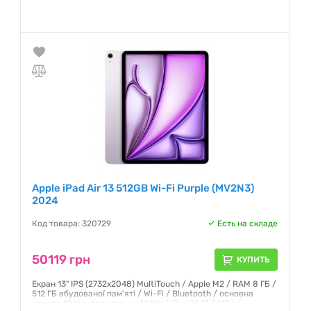
Гарантия:
6 месяцев
Apple iPad Air 13 512GB Wi-Fi Purple (MV2N3)
2024
Код товара: 320729
Есть на складе
50119 грн
КУПИТЬ
Екран 13" IPS (2732x2048) MultiTouch / Apple M2 / RAM 8 ГБ /
512 ГБ вбудованої пам'яті / Wi-Fi / Bluetooth / основна
камера 12 Мп, фронтальна 12 Мп / iPadOS 17 / 617 г /