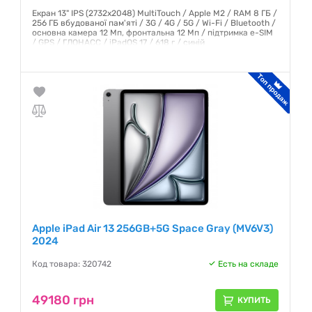
Екран 13" IPS (2732x2048) MultiTouch / Apple M2 / RAM 8 ГБ /
256 ГБ вбудованої пам'яті / 3G / 4G / 5G / Wi-Fi / Bluetooth /
основна камера 12 Мп, фронтальна 12 Мп / підтримка e-SIM
/ GPS / ГЛОНАСС / iPadOS 17 / 618 г / синій
Гарантия:
6 месяцев
Apple iPad Air 13 256GB+5G Space Gray (MV6V3)
2024
Код товара: 320742
Есть на складе
49180 грн
КУПИТЬ