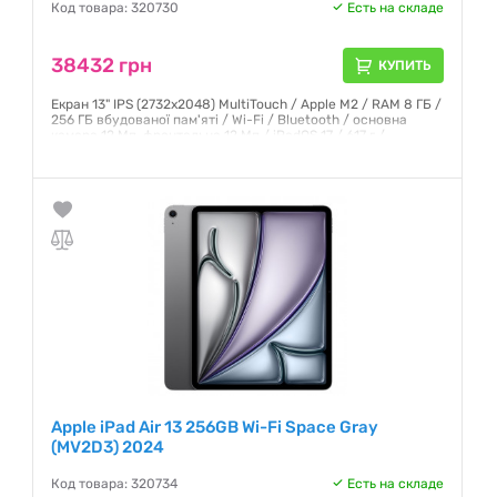
Код товара: 320730
Есть на складе
38432 грн
КУПИТЬ
Екран 13" IPS (2732x2048) MultiTouch / Apple M2 / RAM 8 ГБ /
256 ГБ вбудованої пам'яті / Wi-Fi / Bluetooth / основна
камера 12 Мп, фронтальна 12 Мп / iPadOS 17 / 617 г /
фіолетовий
Гарантия:
6 месяцев
Apple iPad Air 13 256GB Wi-Fi Space Gray
(MV2D3) 2024
Код товара: 320734
Есть на складе