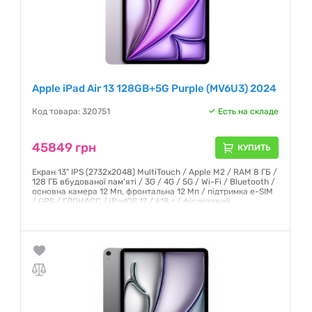
Apple iPad Air 13 128GB+5G Purple (MV6U3) 2024
Код товара: 320751
Есть на складе
45849 грн
КУПИТЬ
Екран 13" IPS (2732x2048) MultiTouch / Apple M2 / RAM 8 ГБ /
128 ГБ вбудованої пам'яті / 3G / 4G / 5G / Wi-Fi / Bluetooth /
основна камера 12 Мп, фронтальна 12 Мп / підтримка e-SIM
/ GPS / ГЛОНАСС / iPadOS 17 / 618 г / фіолетовий
Гарантия:
6 месяцев