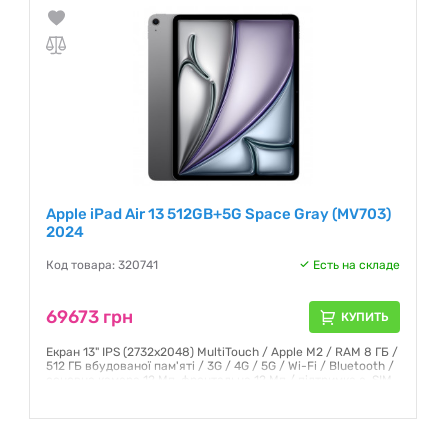
Apple iPad Air 13 512GB+5G Space Gray (MV703)
2024
Код товара: 320741
Есть на складе
69673 грн
КУПИТЬ
Екран 13" IPS (2732x2048) MultiTouch / Apple M2 / RAM 8 ГБ /
512 ГБ вбудованої пам'яті / 3G / 4G / 5G / Wi-Fi / Bluetooth /
основна камера 12 Мп, фронтальна 12 Мп / підтримка e-SIM
/ GPS / ГЛОНАСС / iPadOS 17 / 618 г / сірий
Гарантия:
6 месяцев