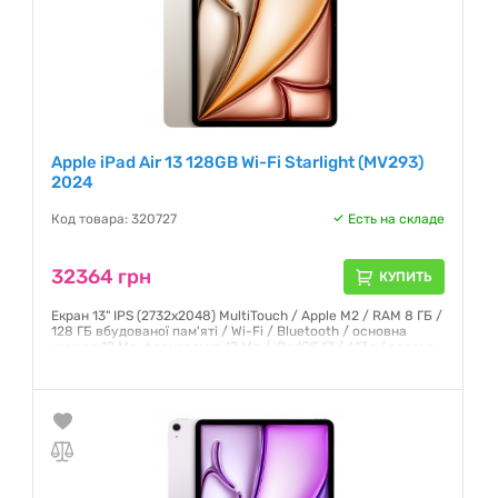
Apple iPad Air 13 128GB Wi-Fi Starlight (MV293)
2024
Код товара: 320727
Есть на складе
32364 грн
КУПИТЬ
Екран 13" IPS (2732x2048) MultiTouch / Apple M2 / RAM 8 ГБ /
128 ГБ вбудованої пам'яті / Wi-Fi / Bluetooth / основна
камера 12 Мп, фронтальна 12 Мп / iPadOS 17 / 617 г / зоряне
світло
Гарантия:
6 месяцев