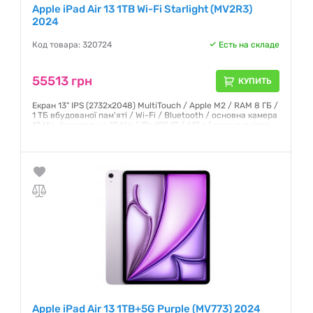
Apple iPad Air 13 1TB Wi-Fi Starlight (MV2R3)
2024
Код товара: 320724
Есть на складе
55513 грн
КУПИТЬ
Екран 13" IPS (2732x2048) MultiTouch / Apple M2 / RAM 8 ГБ /
1 ТБ вбудованої пам'яті / Wi-Fi / Bluetooth / основна камера
12 Мп, фронтальна 12 Мп / iPadOS 17 / 617 г / зоряне світло
Гарантия:
6 месяцев
Apple iPad Air 13 1TB+5G Purple (MV773) 2024