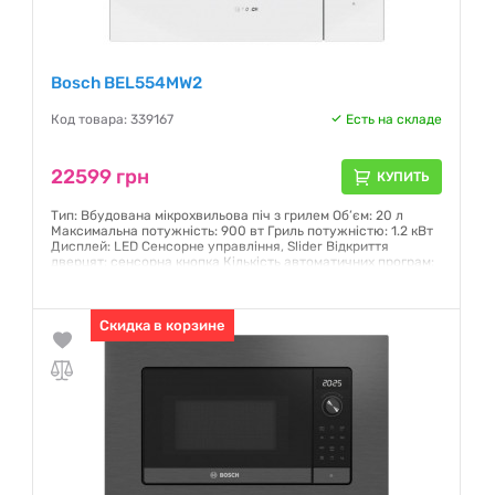
Bosch BEL554MW2
Код товара: 339167
Есть на складе
22599 грн
КУПИТЬ
Тип: Вбудована мікрохвильова піч з грилем Об’єм: 20 л
Максимальна потужність: 900 вт Гриль потужністю: 1.2 кВт
Дисплей: LED Сенсорне управління, Slider Відкриття
дверцят: сенсорна кнопка Кількість автоматичних програм:
8 штук Розміри (ВхШхГ): 382 x 594 x 388 мм Колір: білий
Гарантия:
12 месяцев
Скидка в корзине