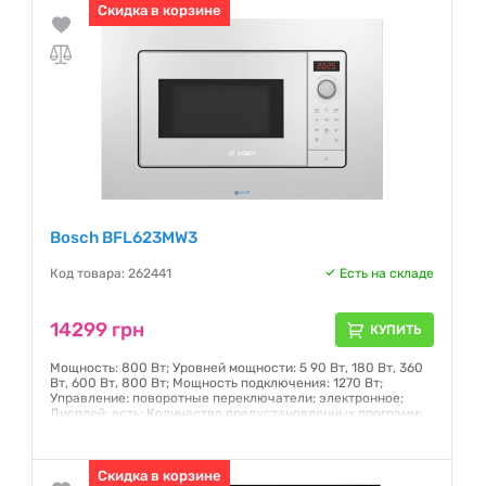
Скидка в корзине
Bosch BFL623MW3
Код товара: 262441
Есть на складе
14299 грн
КУПИТЬ
Мощность: 800 Вт; Уровней мощности: 5 90 Вт, 180 Вт, 360
Вт, 600 Вт, 800 Вт; Мощность подключения: 1270 Вт;
Управление: поворотные переключатели; электронное;
Дисплей: есть; Количество предустановленных программ:
7; Открытие дверцы: боковое; Подсветка камеры: есть;
Цвет: белый
Гарантия:
Скидка в корзине
24 месяца