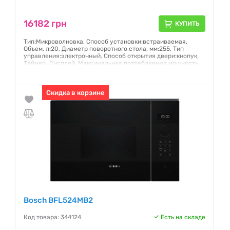
16182 грн
КУПИТЬ
Тип:Микроволновка, Способ установки:встраиваемая,
Объем, л:20, Диаметр поворотного стола, мм:255, Тип
управления:электронный, Способ открытия двери:кнопук,
Таймер, Дисплей, Максимальная потребляемая мощность,
Вт:1270, Мощность СВЧ-излучения, Вт:800, Габариты
(ВхШхГ):38x59x30 см
Гарантия:
Скидка в корзине
12 месяцев
Bosch BFL524MB2
Код товара: 344124
Есть на складе