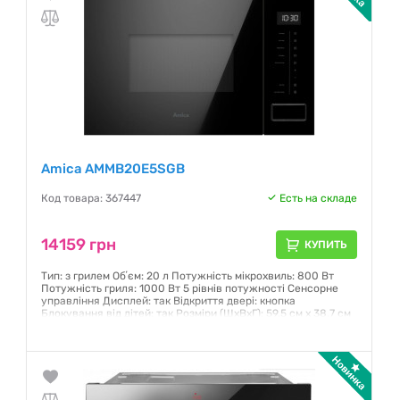
Amica AMMB20E5SGB
Код товара: 367447
Есть на складе
14159 грн
КУПИТЬ
Тип: з грилем Обʼєм: 20 л Потужність мікрохвиль: 800 Вт
Потужність гриля: 1000 Вт 5 рівнів потужності Сенсорне
управління Дисплей: так Відкриття двері: кнопка
Блокування від дітей: так Розміри (ШxВxГ): 59,5 см x 38,7 см
x 31,8 см Колір: чорний
Гарантия:
12 месяцев