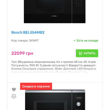
Bosch BEL554MB2
Код товара: 341697
Есть на складе
22599 грн
КУПИТЬ
Тип: Вбудована мікрохвильова піч з грилем Об’єм: 25 літрів
Потужність: 900 Вт 5 рівнів потужності Відкриття дверцят:
Кнопка Сенсорне управління, Slider Дисплей: LED Кількість
автоматичних програм: 8 штук Функція "Пам'ять": так
Захисне відключення: так Колір: чорний Розміри(ВхШхГ):
382 x 594 x 388 мм
Гарантия:
Скидка в корзине
12 месяцев