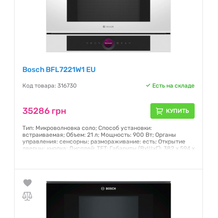
Bosch BFL7221W1 EU
Код товара: 316730
Есть на складе
35286 грн
КУПИТЬ
Тип: Микроволновка соло; Способ установки:
встраиваемая; Объем: 21 л; Мощность: 900 Вт; Органы
управления: сенсорны; размораживание: есть; Открытие
дверцы: кнопка; Дисплей: TFT; Габариты (ВхШхГ): 382 x 594 x
318 мм; Защита от детей; Цвет: белый
Гарантия:
12 месяцев