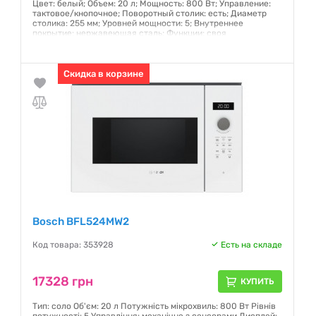
Цвет: белый; Объем: 20 л; Мощность: 800 Вт; Управление:
тактовое/кнопочное; Поворотный столик: есть; Диаметр
столика: 255 мм; Уровней мощности: 5; Внутреннее
покрытие: нержавеющая сталь; Функции: своя
программа,размораживание,автоприготовление,авторазмораживан
Открывание: боковое; Открытие дверцы: кнопка; Габариты
(ВхШхГ): 38x59x30 см; Размеры для встраивания (ВхШхГ):
380x560x550 мм
Скидка в корзине
Гарантия:
12 месяцев
Bosch BFL524MW2
Код товара: 353928
Есть на складе
17328 грн
КУПИТЬ
Тип: соло Об'єм: 20 л Потужність мікрохвиль: 800 Вт Рівнів