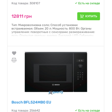
Код товара: 308107
Есть на складе
12811 грн
КУПИТЬ
Тип: Микроволновка соло; Способ установки:
встраиваемая; Объем: 20 л; Мощность: 800 Вт; Органы
управления: поворотные с сенсорами; размораживание:
есть; Открытие дверцы: кнопка; Дисплей: LED; Габариты
(ВхШхГ): 382 x 495 x 335 мм; Защита от детей; Цвет: белый
Гарантия:
12 месяцев
Bosch BFL524MB0 EU
Код товара: 256642
Есть на складе