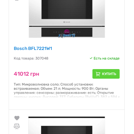
Bosch BFL7221W1
Код товара: 307048
Есть на складе
41012 грн
КУПИТЬ
Тип: Микроволновка соло; Способ установки:
встраиваемая; Объем: 21 л; Мощность: 900 Вт; Органы
управления: сенсорны; размораживание: есть; Открытие
дверцы: кнопка; Дисплей: TFT; Габариты (ВхШхГ): 382 x 594 x
318 мм; Защита от детей; Цвет: белый
Гарантия:
12 месяцев