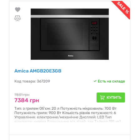
Amica AMGB20E3GB
Код товара: 367209
Есть на складе
7831 грн
КУПИТЬ
7384 грн
Тип: з грилем Об'єм: 20 л Потужність мікрохвиль: 700 Вт
Потужність гриля: 900 Вт Кількість рівнів потужності: 6
Управління: електронне/механічне Дисплей: LED Тип
відкриття: кнопка Блокування від дітей: так Таймер (95 хв)
Розміри (ШxВxГ): 59,4 см x 38,9 см x 32,5 см Вага нетто: 12,2
кг Колір: Чорний
Гарантия:
12 месяцев