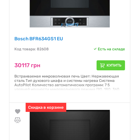
Bosch BFR634GS1 EU
Код товара: 82608
Есть на складе
30117 грн
КУПИТЬ
Встраиваемая микроволновая печь Цвет: Нержавеющая
сталь Тип духового шкафа и системы нагрева Система
AutoPilot Количество автоматических программ: 7 5
уровней мощности микроволнового режима (90, 180, 360,
600 и 900 Вт) Внутренний объем: 21 литр Размеры Размеры
прибора (ВхШхГ): 382 мм x 594 мм x 318 мм Размеры ниши
(ВxШxГ): 362 мм - 382 мм x 560 мм - 568 мм x 300 мм
Скидка в корзине
Гарантия:
12 месяцев