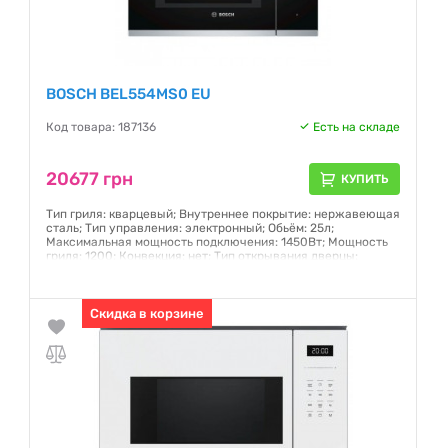
BOSCH BEL554MS0 EU
Код товара: 187136
Есть на складе
20677 грн
КУПИТЬ
Тип гриля: кварцевый; Внутреннее покрытие: нержавеющая
сталь; Тип управления: электронный; Обьём: 25л;
Максимальная мощность подключения: 1450Вт; Мощность
гриля: 1200; Конвекция: нет; Тип открывания дверцы:
кнопка; Автоматическая разморозка: есть; Автоматическое
приготовление: AutoPilot 8 авт. программ
Гарантия:
Скидка в корзине
12 месяцев