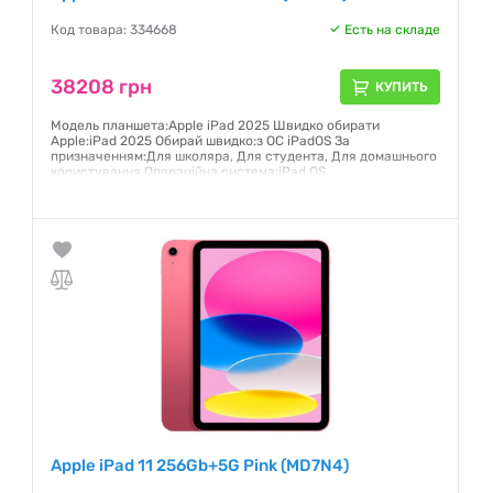
Код товара: 334668
Есть на складе
38208 грн
КУПИТЬ
Модель планшета:Apple iPad 2025 Швидко обирати
Apple:iPad 2025 Обирай швидко:з ОС iPadOS За
призначенням:Для школяра, Для студента, Для домашнього
користування Операційна система:iPad OS
Гарантия:
12 месяцев
Apple iPad 11 256Gb+5G Pink (MD7N4)