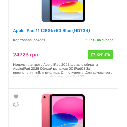
Apple iPad 11 128Gb+5G Blue (MD7G4)
Код товара: 334661
Есть на складе
24723 грн
КУПИТЬ
Модель планшета:Apple iPad 2025 Швидко обирати
Apple:iPad 2025 Обирай швидко:з ОС iPadOS За
призначенням:Для школяра, Для студента, Для домашнього
користування Операційна система:iPad OS
Гарантия:
12 месяцев