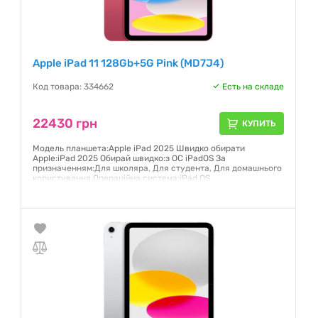
Apple iPad 11 128Gb+5G Pink (MD7J4)
Код товара: 334662
Есть на складе
22430 грн
КУПИТЬ
Модель планшета:Apple iPad 2025 Швидко обирати
Apple:iPad 2025 Обирай швидко:з ОС iPadOS За
призначенням:Для школяра, Для студента, Для домашнього
користування Операційна система:iPad OS
Гарантия:
12 месяцев