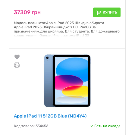
37309 грн
КУПИТЬ
Модель планшета:Apple iPad 2025 Швидко обирати
Apple:iPad 2025 Обирай швидко:з ОС iPadOS За
призначенням:Для школяра, Для студента, Для домашнього
користування Операційна система:iPad OS
Гарантия:
12 месяцев
Apple iPad 11 512GB Blue (MD4Y4)
Код товара: 334656
Есть на складе