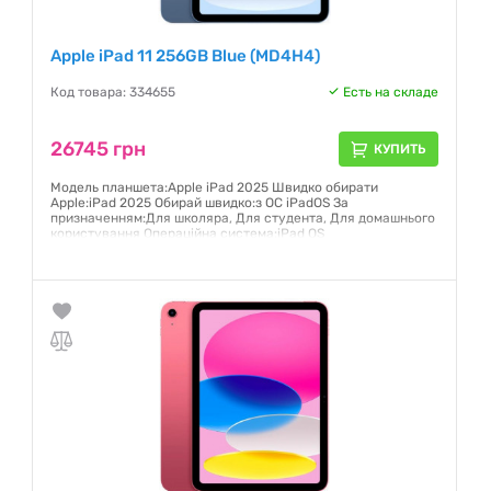
Apple iPad 11 256GB Blue (MD4H4)
Код товара: 334655
Есть на складе
26745 грн
КУПИТЬ
Модель планшета:Apple iPad 2025 Швидко обирати
Apple:iPad 2025 Обирай швидко:з ОС iPadOS За
призначенням:Для школяра, Для студента, Для домашнього
користування Операційна система:iPad OS
Гарантия:
12 месяцев