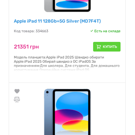
Apple iPad 11 128Gb+5G Silver (MD7F4T)
Код товара: 334663
Есть на складе
21351 грн
КУПИТЬ
Модель планшета:Apple iPad 2025 Швидко обирати
Apple:iPad 2025 Обирай швидко:з ОС iPadOS За
призначенням:Для школяра, Для студента, Для домашнього
користування Операційна система:iPad OS
Гарантия:
12 месяцев