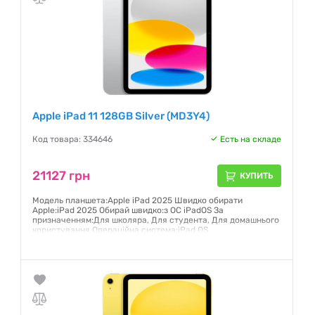
Apple iPad 11 128GB Silver (MD3Y4)
Код товара: 334646
Есть на складе
21127 грн
КУПИТЬ
Модель планшета:Apple iPad 2025 Швидко обирати
Apple:iPad 2025 Обирай швидко:з ОС iPadOS За
призначенням:Для школяра, Для студента, Для домашнього
користування Операційна система:iPad OS
Гарантия:
12 месяцев