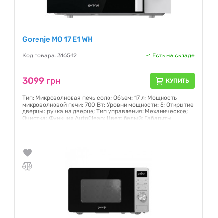
Gorenje MO 17 E1 WH
Код товара: 316542
Есть на складе
3099 грн
КУПИТЬ
Тип: Микроволновая печь соло; Объем: 17 л; Мощность
микроволновой печи: 700 Вт; Уровни мощности: 5; Открытие
дверцы: ручка на дверце; Тип управления: Механическое;
Очистка: Функция AutoClean; Цвет: белый; Габариты
(ВхШхГ): 26.1x45.5x35.3 см; Импульсная технология (HTV)
Гарантия:
24 месяца