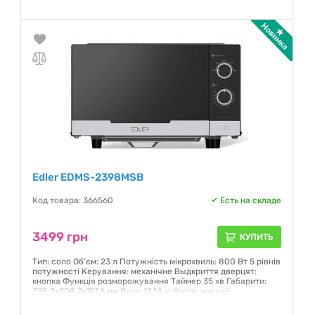
Гарантия:
12 месяцев
Edler EDMS-2398MSB
Код товара: 366560
Есть на складе
3499 грн
КУПИТЬ
Тип: соло Об’єм: 23 л Потужність мікрохвиль: 800 Вт 5 рівнів
потужності Керування: механічне Выдкриття дверцят:
кнопка Функція розморожування Таймер 35 хв Габарити:
338.2х308.7х197.6 мм Вага: 12,14 кг Колір: чорний
Гарантия:
12 месяцев