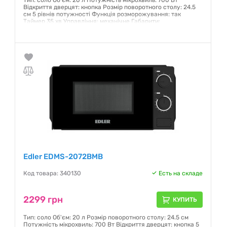
Тип: соло Об'єм: 20 л Потужність мікрохвиль: 700 Вт
Відкриття дверцят: кнопка Розмір поворотного столу: 24.5
см 5 рівнів потужності Функція розморожування: так
Таймер 35 хв Управління: механічне Габарити:
444*323.5*240 мм Колір: білий
Гарантия:
12 месяцев
Edler EDMS-2072BMB
Код товара: 340130
Есть на складе
2299 грн
КУПИТЬ
Тип: соло Об'єм: 20 л Розмір поворотного столу: 24.5 см
Потужність мікрохвиль: 700 Вт Відкриття дверцят: кнопка 5