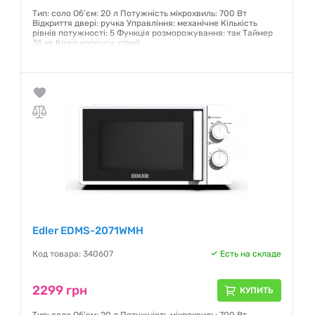
Тип: соло Об'єм: 20 л Потужність мікрохвиль: 700 Вт
Відкриття двері: ручка Управління: механічне Кількість
рівнів потужності: 5 Функція розморожування: так Таймер
35 хв Колір корпусу: сірий
Гарантия:
12 месяцев
Edler EDMS-2071WMH
Код товара: 340607
Есть на складе
2299 грн
КУПИТЬ