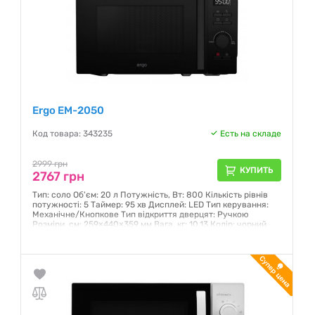
Ergo EM-2050
Код товара: 343235
Есть на складе
2999 грн
КУПИТЬ
2767 грн
Тип: соло Об'єм: 20 л Потужність, Вт: 800 Кількість рівнів
потужності: 5 Таймер: 95 хв Дисплей: LED Тип керування:
Механічне/Кнопкове Тип відкриття дверцят: Ручкою
Розміри, см: 259×440×359 мм Вага, кг: 10,13 Колір: чорний
Гарантия:
12 месяцев