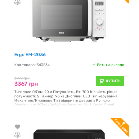
Ergo EM-2036
Код товара: 343234
Есть на складе
3799 грн
КУПИТЬ
3367 грн
Тип: соло Об'єм: 20 л Потужність, Вт: 700 Кількість рівнів
потужності: 5 Таймер: 95 хв Дисплей: LED Тип керування:
Механічне/Кнопкове Тип відкриття дверцят: Ручкою
Розміри, см: 297×440×362 мм Вага, кг: 10,13 Колір: Білий
Гарантия:
12 месяцев