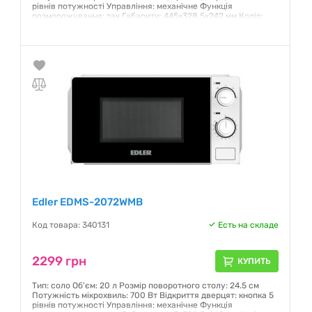
рівнів потужності Управління: механічне Функція
розморожування: так Габарити: 445х328.5х242 мм Колір:
чорний
Гарантия:
12 месяцев
Edler EDMS-2072WMB
Код товара: 340131
Есть на складе
2299 грн
КУПИТЬ
Тип: соло Об'єм: 20 л Розмір поворотного столу: 24.5 см
Потужність мікрохвиль: 700 Вт Відкриття дверцят: кнопка 5
рівнів потужності Управління: механічне Функція