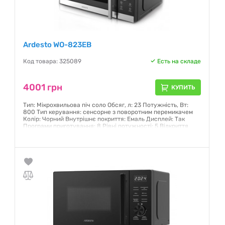
Ardesto WO-823EB
Код товара: 325089
Есть на складе
4001 грн
КУПИТЬ
Тип: Мікрохвильова піч соло Обсяг, л: 23 Потужність, Вт:
800 Тип керування: сенсорне з поворотним перемикачем
Колір: Чорний Внутрішнє покриття: Емаль Дисплей: Так
Програми приготування: 8 Рівні потужності: 5 Відкриття
дверцят: Ручка
Гарантия:
12 месяцев