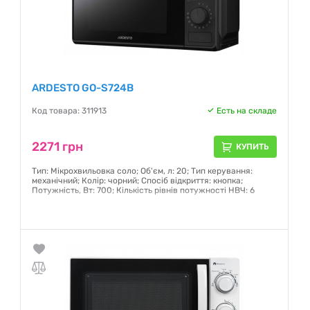
ARDESTO GO-S724B
Код товара: 311913
Есть на складе
2271 грн
КУПИТЬ
Тип: Мікрохвильовка соло; Об'єм, л: 20; Тип керування:
механічний; Колір: чорний; Спосіб відкриття: кнопка;
Потужність, Вт: 700; Кількість рівнів потужності НВЧ: 6
Гарантия:
12 месяцев