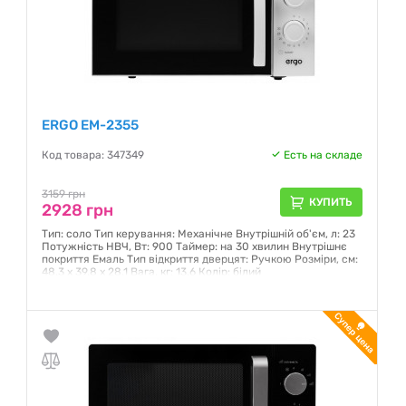
ERGO EM-2355
Код товара: 347349
Есть на складе
3159 грн
КУПИТЬ
2928 грн
Тип: соло Тип керування: Механічне Внутрішній об'єм, л: 23
Потужність НВЧ, Вт: 900 Таймер: на 30 хвилин Внутрішнє
покриття Емаль Тип відкриття дверцят: Ручкою Розміри, см:
48.3 x 39.8 x 28.1 Вага, кг: 13.6 Колір: білий
Гарантия:
12 месяцев