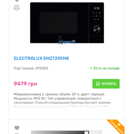
ELECTROLUX EMZ729EMK
Код товара: 292583
Есть на складе
9479 грн
КУПИТЬ
Микроволновка с грилем; объём: 29 л; цвет: чёрный;
Мощность: 900 Вт; Тип управления: поворотные с
сенсорами; Способ открывания (кнопка/ручка): кнопка;
Количество уровней мощности СВЧ: 10; Дисплей: LED
Гарантия:
12 месяцев