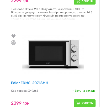
2299 грн
КУПИТЬ
Тип: соло Об'єм: 20 л Потужність мікрохвиль: 700 Вт
Відкриття дверцят: кнопка Розмір поворотного столу: 24.5
см 5 рівнів потужності Функція розморожування: так
Таймер 35 хв Управління: механічне Габарити:
444*323.5*240 мм Колір: чорний
Гарантия:
12 месяцев
Edler EDMS-2071SMH
Код товара: 349265
Есть на складе
2399 грн
КУПИТЬ