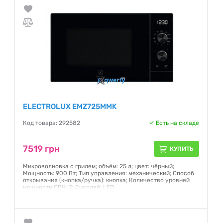
ELECTROLUX EMZ725MMK
Код товара: 292582
Есть на складе
7519 грн
КУПИТЬ
Микроволновка с грилем; объём: 25 л; цвет: чёрный;
Мощность: 900 Вт; Тип управления: механический; Способ
открывания (кнопка/ручка): кнопка; Количество уровней
мощности СВЧ: 7; Дисплей: LED
Гарантия:
12 месяцев