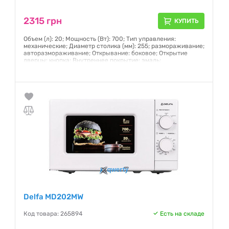
2315 грн
КУПИТЬ
Объем (л): 20; Мощность (Вт): 700; Тип управления:
механические; Диаметр столика (мм): 255; размораживание;
авторазмораживание; Открывание: боковое; Открытие
дверцы: кнопка; Внутреннее покрытие: эмаль;
Гарантия:
12 месяцев
Delfa MD202MW
Код товара: 265894
Есть на складе