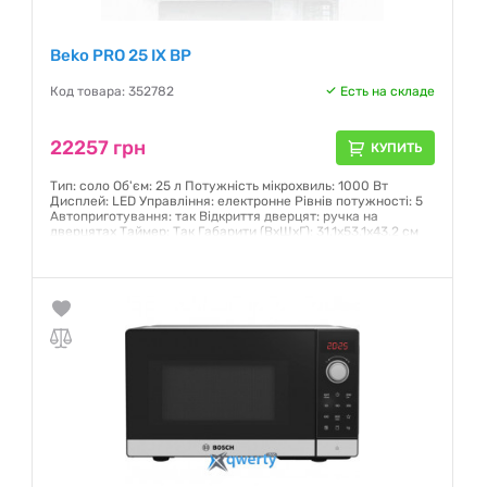
Beko PRO 25 IX BP
Код товара: 352782
Есть на складе
22257 грн
КУПИТЬ
Тип: соло Об'єм: 25 л Потужність мікрохвиль: 1000 Вт
Дисплей: LED Управління: електронне Рівнів потужності: 5
Автоприготування: так Відкриття дверцят: ручка на
дверцятах Таймер: Так Габарити (ВхШхГ): 31.1x53.1x43.2 см
Колір: нержавіюча сталь
Гарантия:
12 месяцев