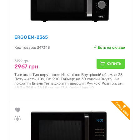
ERGO EM-2365
Код товара: 347348
Есть на складе
3199 грн
КУПИТЬ
2967 грн
Тип: соло Тип керування: Механічне Внутрішній об'єм, л: 23
Потужність НВЧ, Вт: 900 Таймер: на 30 хвилин Внутрішнє
покриття Емаль Тип відкриття дверцят: Ручкою Розміри, см:
48.3 x 39.8 x 28.1 Вага, кг: 13.6 Колір: Чорний
Гарантия:
12 месяцев