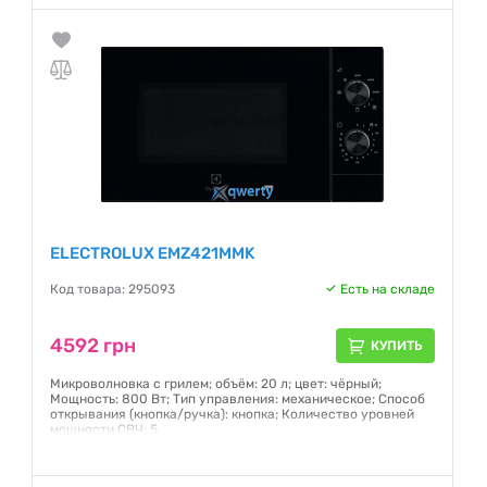
ELECTROLUX EMZ421MMK
Код товара: 295093
Есть на складе
4592 грн
КУПИТЬ
Микроволновка с грилем; объём: 20 л; цвет: чёрный;
Мощность: 800 Вт; Тип управления: механическое; Способ
открывания (кнопка/ручка): кнопка; Количество уровней
мощности СВЧ: 5
Гарантия:
12 месяцев