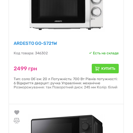
ARDESTO GO-S721W
Код товара: 346302
Есть на складе
2499 грн
КУПИТЬ
Тип: соло Об`єм: 20 л Потужність: 700 Вт Рівнів потужності:
6 Відкриття дверцят: ручка Управління: механічне
Розморожування: так Поворотний диск: 245 мм Колір: білий
Гарантия:
12 месяцев