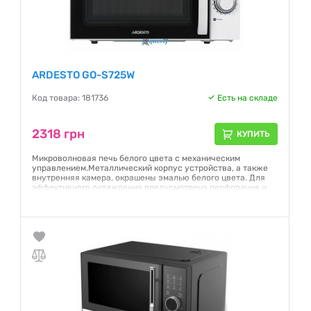
ARDESTO GO-S725W
Код товара: 181736
Есть на складе
2318 грн
КУПИТЬ
Микроволновая печь белого цвета с механическим
управлением.Металлический корпус устройства, а также
внутренняя камера, окрашены эмалью белого цвета. Для
эффективного охлаждения предусмотрена перфорация и
система вентиляции. Мощность GO-S725W – 700 Вт,
доступно шесть уровней регулировки, а внутренний объем
равен 20 л.
Гарантия:
12 месяцев