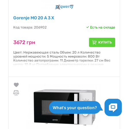
Gorenje MO 20 A 3 X
Код товара: 206902
Есть на складе
3672 грн
КУПИТЬ
Цвет: Нержавеющая сталь Объем: 20 л Количество
уровней мощности: 5 Мощность микроволн: 800 Вт
Количество автопрограмм: 11 Диаметр тарелки: 27 см Вес
нетто: 10.8 кг Потребление электроэнергии в режиме
ожидания: 1 Вт Мощность подключения: 1,280 Вт
Номинальный ток предохранителя: 8 А Габаритные размеры
(шхвхг): 45.1х25.7х34.3 см
Гарантия:
24 месяца