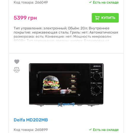
Код товара: 266049
Есть на складе
5399 грн
КУПИТЬ
Тип управления: электронный; Обьём: 20л; Внутреннее
покрытие: нержавеющая сталь; Гриль: нет; Автоматическая
разморозка: есть; Конвекция: нет; Мощность микроволн:
800Вт; Тип открывания дверцы: кнопка; Блокировка от
детей: нет; Вес: 11,98кг
Гарантия:
12 месяцев
Delfa MD202MB
Код товара: 265899
Есть на складе