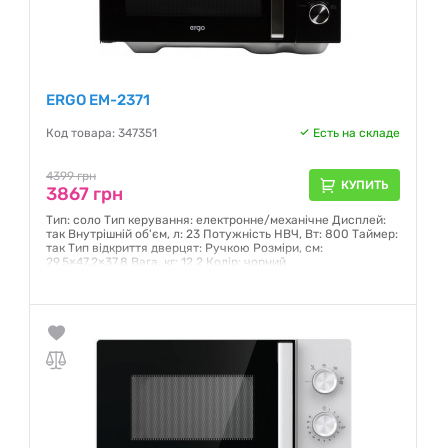
ERGO EM-2371
Код товара: 347351
Есть на складе
4399 грн
КУПИТЬ
3867 грн
Тип: соло Тип керування: електронне/механічне Дисплей:
так Внутрішній об'єм, л: 23 Потужність НВЧ, Вт: 800 Таймер:
так Тип відкриття дверцят: Ручкою Розміри, см:
29.5×47.2×37.8 Вага, кг: 12.2 Колір: чорний
Гарантия:
12 месяцев