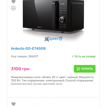
Ardesto GO-E745GB
Код товара: 286297
Есть на складе
3100 грн
КУПИТЬ
Микроволновка соло; объём: 20 л; цвет: черный; Мощность:
700 Вт; Тип управления: электронный; Способ открывания
(кнопка/ручка): ручка; дисплей: есть
Гарантия:
12 месяцев