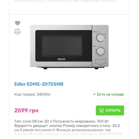
розморожування: так Габарити: 445х328.5х242 мм Колір:
білий
Гарантия:
12 месяцев
Edler EDMS-207SSMB
Код товара: 340606
Есть на складе
2599 грн
КУПИТЬ
Тип: соло Об'єм: 20 л Потужність мікрохвиль: 700 Вт
Відкриття дверцят: кнопка Розмір поворотного столу: 25.5
см 5 рівнів потужності Функція розморожування: так
Таймер 35 хв Управління: механічне Габарити: 456*326*263
мм Колір: Нержавіюча сталь/чорний