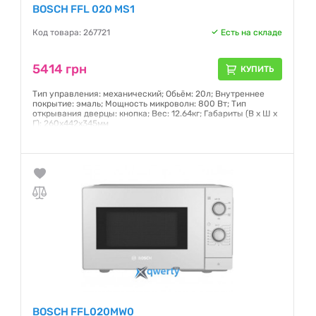
BOSCH FFL 020 MS1
Код товара: 267721
Есть на складе
5414 грн
КУПИТЬ
Тип управления: механический; Обьём: 20л; Внутреннее
покрытие: эмаль; Мощность микроволн: 800 Вт; Тип
открывания дверцы: кнопка; Вес: 12.64кг; Габариты (В х Ш х
Г): 260х442х345мм
Гарантия:
12 месяцев
BOSCH FFL020MW0