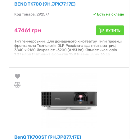
BENQ TK700 (9H.JPK77.17E)
Код товара: 292577
Есть на складе
47461 грн
КУПИТЬ
Тип геймерський , для домашнього кінотеатру Типи проекції
фронтальна Технологія DLP Роздільна здатність матриці
3840 x 2160 Яскравість 3200 (ANSI lm) Кількість кольорів
1.07 млрд Підтримка форматів 16:9 Рівень шуму 36 дБ
Гарантия:
12 месяцев
BenQ TK700ST (9H.JP877.17E)