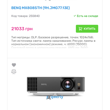
BENQ MX808STH (9H.JMG77.13E)
Код товара: 255840
Есть на складе
21033 грн
КУПИТЬ
Тип матрицы: DLP; Базовое разрешение, точек: 1024x768;
Тип источника света: лампа накаливания; Ресурс лампы в
нормальном (экономичном) режиме, ч: 6000 (15000);
Световой поток в нормальном режиме, ANSI лм: 3600;
Контрастность изображения: 20000:1.
Гарантия:
12 месяцев