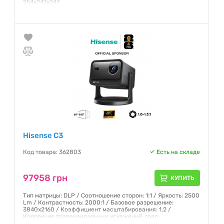
254x247x247
Гарантия:
12 месяцев
Hisense C3
Код товара: 362803
Есть на складе
97958 грн
КУПИТЬ
Тип матрицы: DLP / Соотношение сторон: 1:1 / Яркость: 2500
Lm / Контрастность: 2000:1 / Базовое разрешение:
3840x2160 / Коэффициент масштабирования: 1,2 /
Коррекция трапецеидальных искажений, град:
Вертикальная ± 30 / Black