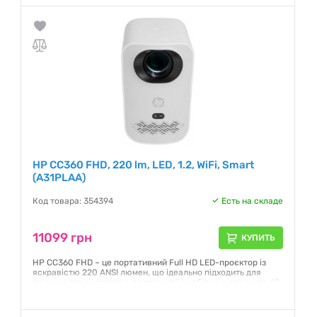
HP CC360 FHD, 220 lm, LED, 1.2, WiFi, Smart
(A31PLAA)
Код товара: 354394
Есть на складе
11099 грн
КУПИТЬ
HP CC360 FHD – це портативний Full HD LED-проєктор із
яскравістю 220 ANSI люмен, що ідеально підходить для
домашнього кінотеатру, подорожей і мобільних презентацій.
Завдяки роздільній здатності 1920×1080, підтримці Wi-Fi і
Smart TV, ви можете переглядати фільми, грати у відеоігри
та транслювати контент без додаткових пристроїв. LED-