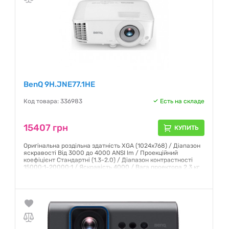
BenQ 9H.JNE77.1HE
Код товара: 336983
Есть на складе
15407 грн
КУПИТЬ
Оригінальна роздільна здатність XGA (1024х768) / Діапазон
яскравості Від 3000 до 4000 ANSI lm / Проекційний
коефіцієнт Стандартні (1.3-2.0) / Діапазон контрастності
15000:1-20000:1 / Яскравість 4000 / Вага проектора 2,3 кг
Гарантия:
12 месяцев