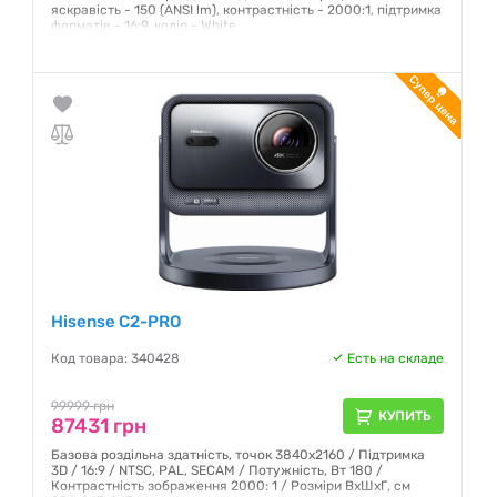
яскравість - 150 (ANSI lm), контрастність - 2000:1, підтримка
форматів - 16:9, колір - White
Гарантия:
12 месяцев
Hisense C2-PRO
Код товара: 340428
Есть на складе
99999 грн
КУПИТЬ
87431 грн
Базова роздільна здатність, точок 3840х2160 / Підтримка
3D / 16:9 / NTSC, PAL, SECAM / Потужність, Вт 180 /
Контрастність зображення 2000: 1 / Розміри ВхШхГ, см