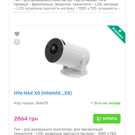
Тип - для домашнього кінотеатру, портативний, типи
проекції - фронтальна, зворотня, технологія - LCD, матриця
- LCD, роздільна здатність матриці - 1280 x 720, яскравість -
100 (ANSI lm), контрастність - 1500:1, підтримка форматів -
16:9, порти і роз'єми - Wi-Fi, HDMI, USB 2.0, Audio Line out,
колір - White
Гарантия:
12 месяцев
H96 MAX X8 (H96MAX_X8)
Код товара: 366675
Есть на складе
2864 грн
КУПИТЬ
Тип - для домашнього кінотеатру, для презентацій,
технологія - LCD, роздільна здатність матриці - 1280 x 720,