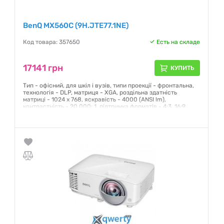
BenQ MX560C (9H.JTE77.1NE)
Код товара: 357650
Есть на складе
17141 грн
КУПИТЬ
Тип - офісний, для шкіл і вузів, типи проекції - фронтальна,
технологія - DLP, матриця - XGA, роздільна здатність
матриці - 1024 x 768, яскравість - 4000 (ANSI lm),
контрастність - 20 000: 1, підтримка форматів - 4:3, 16:9,
16:10, підтримка 3D - так, порти і роз'єми - 1 x RS232, 1 x USB
(type A), 1 x VGA, HDMI, Audio Line in, Audio Line out, USB (B),
колір - White
Гарантия:
12 месяцев