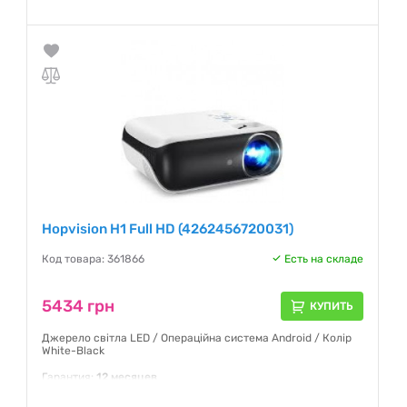
Гарантия:
24 месяца
Hopvision H1 Full HD (4262456720031)
Код товара: 361866
Есть на складе
5434 грн
КУПИТЬ
Джерело світла LED / Операційна система Android / Колір
White-Black
Гарантия:
12 месяцев