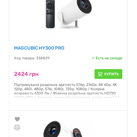
MAGCUBIC HY300 PRO
Код товара: 338829
Есть на складе
2424 грн
КУПИТЬ
Підтримувана роздільна здатність 576p, 2160p, 8K 60p, 4K
120p, 480i, 480p, 576i, 1080i, 720p, 1080p / Колірна
яскравість 4300 Лм / Фізична роздільна здатність HD720
(1280х720) / Діапазон проекційної відстані, м (мін-макс) 1,2-
4м / Діагональ екрана, м (мін-макс) 40-130" / Джерело
світла LED / Контрастність 1500:1
Гарантия:
12 месяцев