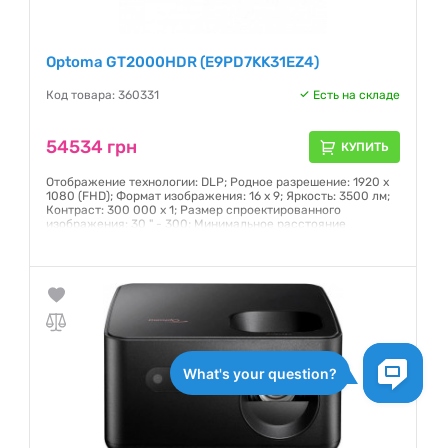
Optoma GT2000HDR (E9PD7KK31EZ4)
Код товара: 360331
Есть на складе
54534 грн
КУПИТЬ
Отображение технологии: DLP; Родное разрешение: 1920 x
1080 (FHD); Формат изображения: 16 x 9; Яркость: 3500 лм;
Контраст: 300 000 x 1; Размер спроектированного
изображения: 30 " - 300; Минимальное расстояние
проекции: 0,3 м; Срок службы лампы: 30 000 ч (нормальный
режим);
Гарантия:
12 месяцев