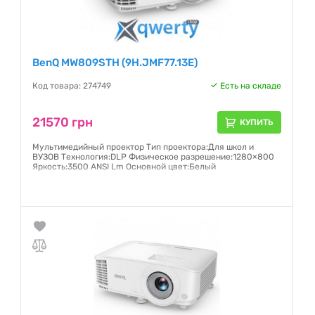
BenQ MW809STH (9H.JMF77.13E)
Код товара: 274749
Есть на складе
21570 грн
КУПИТЬ
Мультимедийный проектор Тип проектора:Для школ и
ВУЗОВ Технология:DLP Физическое разрешение:1280×800
Яркость:3500 ANSI Lm Основной цвет:Белый
Гарантия:
12 месяцев