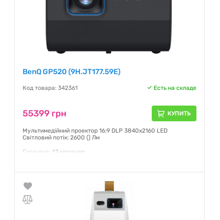
BenQ GP520 (9H.JT177.59E)
Код товара: 342361
Есть на складе
55399 грн
КУПИТЬ
Мультимедійний проектор 16:9 DLP 3840х2160 LED
Світловий потік: 2600 () Лм
Гарантия:
12 месяцев