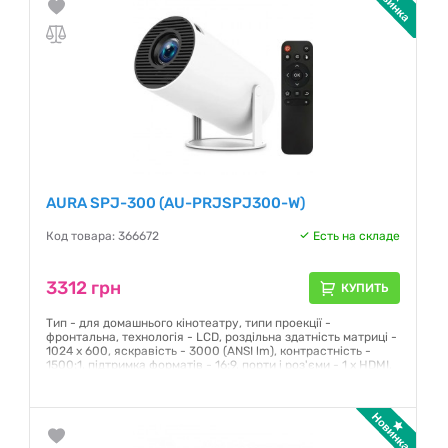
AURA SPJ-300 (AU-PRJSPJ300-W)
Код товара: 366672
Есть на складе
3312 грн
КУПИТЬ
Тип - для домашнього кінотеатру, типи проекції -
фронтальна, технологія - LCD, роздільна здатність матриці -
1024 x 600, яскравість - 3000 (ANSI lm), контрастність -
1500:1, підтримка форматів - 16:9, порти і роз'єми - 1 x HDMI,
USB, 1 x 3.5 мм (audio out), Wi-Fi 6, Bluetooth 5.0, колір - White
Гарантия:
12 месяцев