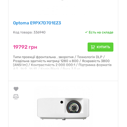
Optoma E9PX7D701EZ3
Код товара: 336940
Есть на складе
19792 грн
КУПИТЬ
Типи проекції фронтальна , зворотня / Технологія DLP /
Роздільна здатність матриці 1280 x 800 / Яскравість 3800
(ANSI lm) / Контрастність 2 000 000:1 / Підтримка форматів
4:3 , 16:9 , 16:10 / Колір Black / Вага 3.0 кг
Гарантия:
12 месяцев