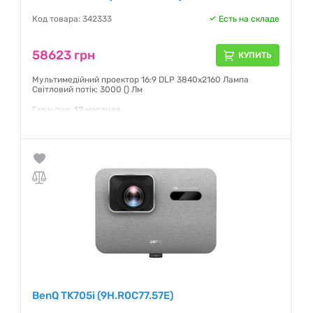
Код товара: 342333
Есть на складе
58623 грн
КУПИТЬ
Мультимедійний проектор 16:9 DLP 3840х2160 Лампа
Світловий потік: 3000 () Лм
Гарантия:
12 месяцев
BenQ TK705i (9H.R0C77.57E)