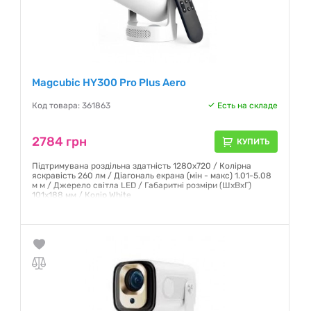
Magcubic HY300 Pro Plus Aero
Код товара: 361863
Есть на складе
2784 грн
КУПИТЬ
Підтримувана роздільна здатність 1280х720 / Колірна
яскравість 260 лм / Діагональ екрана (мін - макс) 1.01-5.08
м м / Джерело світла LED / Габаритні розміри (ШхВхГ)
101х188 мм / Колір White
Гарантия:
12 месяцев