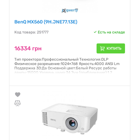
BenQ MX560 (9H.JNE77.13E)
Код товара: 251777
Есть на складе
16334 грн
КУПИТЬ
Тип проектора:Профессиональный Технология:DLP
Физическое разрешение:1024×768 Яркость:4000 ANSI Lm
Поддержка 3D:Да Основной цвет:Белый Ресурс работы
лампы:15000 Уровень шума:34 Зум (приближение):1.2
Формат изображения:4:3 Динамическая
контрастность:15000 Вес:2.3 Фокусировка:Ручное
Гарантия:
12 месяцев