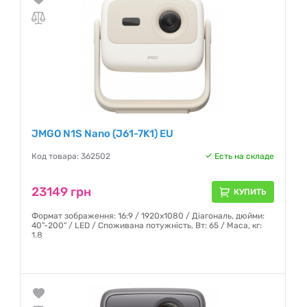
JMGO N1S Nano (J61-7K1) EU
Код товара: 362502
Есть на складе
23149 грн
КУПИТЬ
Формат зображення: 16:9 / 1920х1080 / Діагональ, дюйми:
40"-200" / LED / Споживана потужність, Вт: 65 / Маса, кг:
1.8
Гарантия:
12 месяцев