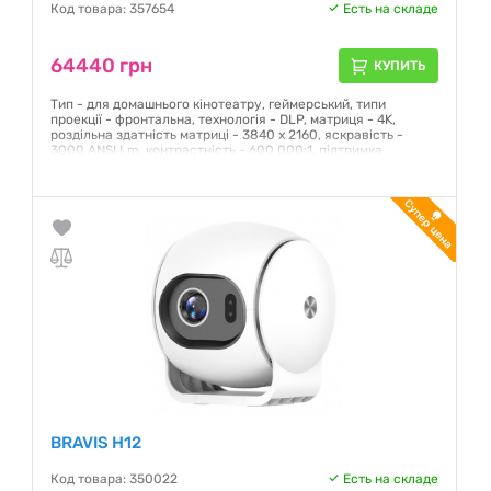
Код товара: 357654
Есть на складе
64440 грн
КУПИТЬ
Тип - для домашнього кінотеатру, геймерський, типи
проекції - фронтальна, технологія - DLP, матриця - 4K,
роздільна здатність матриці - 3840 x 2160, яскравість -
3000 ANSI Lm, контрастність - 600 000:1, підтримка
форматів - 16:9, порти і роз'єми - Wi-Fi, USB-C, HDMI, USB 2.0,
USB, Audio Line out, колір - Grey
Гарантия:
12 месяцев
BRAVIS H12
Код товара: 350022
Есть на складе