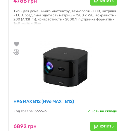
4788 грн
КУПИТЬ
Тип - для домашнього кінотеатру, технологія - LCD, матриця
- LCD, роздільна здатність матриці - 1280 x 720, яскравість -
200 (ANSI lm), контрастність - 2000:1, підтримка форматів -
16:9, колір - Blue
Гарантия:
12 месяцев
H96 MAX B12 (H96 MAX_B12)
Код товара: 366676
Есть на складе
6892 грн
КУПИТЬ