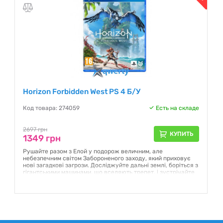
Horizon Forbidden West PS 4 Б/У
Код товара: 274059
Есть на складе
2697 грн
КУПИТЬ
1349 грн
Рушайте разом з Елой у подорож величним, але
небезпечним світом Забороненого заходу, який приховує
нові загадкові загрози. Досліджуйте дальні землі, боріться з
гігантськими машинами, що вселяють трепет, і зустрічайте
нові дивовижні племена в постапокаліптичному світі
далекого майбутнього в Horizon.
Гарантия:
NO