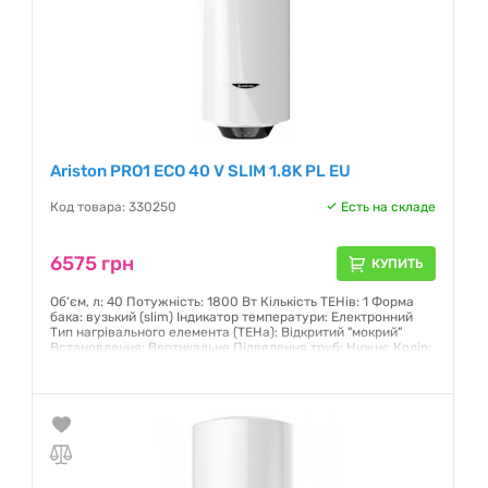
Ariston PRO1 ECO 40 V SLIM 1.8K PL EU
Код товара: 330250
Есть на складе
6575 грн
КУПИТЬ
Об'єм, л: 40 Потужність: 1800 Вт Кількість ТЕНів: 1 Форма
бака: вузький (slim) Індикатор температури: Електронний
Тип нагрівального елемента (ТЕНа): Відкритий "мокрий"
Встановлення: Вертикальне Підведення труб: Нижнє Колір:
Білий Захисне вимкнення Захист від замерзання
Гарантия:
12 месяцев