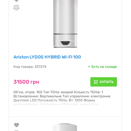
Ariston LYDOS HYBRID WI-FI 100
Код товара: 337274
Есть на складе
31500 грн
КУПИТЬ
Об'єм, літрів: 100 Тип ТЕНа: мокрий Кількість ТЕНів: 1
Встановлення: Вертикальне Тип управління: електронне
Дисплей: LED Потужність ТЕНа, Вт: 1200 Форма
водонагрівача: Циліндрична Підводка: знизу Клас
енергоефективності: A wi-fi управління
Гарантия:
12 месяцев