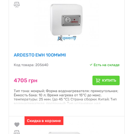
ARDESTO EWH 10OMWMI
Код товара: 205640
Есть на складе
4705 грн
КУПИТЬ
Тип тэна: мокрый; Форма водонагревателя: прямоугольная;
Ёмкость бака: 10 л; Время нагрева от 15°С до макс.
температуры: 25 мин. (до 45 °C); Страна сборки: Китай; Тип
водонагревателя: проточный; Тип установки: над
раковиной; Глубина: до 40 см; Вес: 6.3кг; Вес в упаковке: 8кг
Гарантия:
12 месяцев
Скидка в корзине