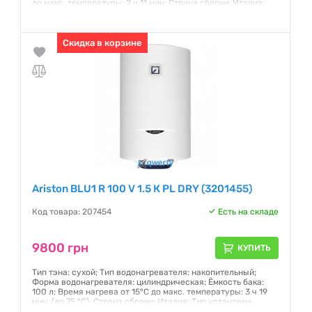
до макс. температуры: 2 ч 11 мин; Страна сборки: Италия;
Тип установки: вертикальный; Магниевый защитный анод:
есть; Защитный клапан: есть
Гарантия:
Скидка в корзине
24 месяца
Ariston BLU1 R 100 V 1.5 К PL DRY (3201455)
Код товара: 207454
Есть на складе
9800 грн
КУПИТЬ
Тип тэна: сухой; Тип водонагревателя: накопительный;
Форма водонагревателя: цилиндрическая; Ёмкость бака:
100 л; Время нагрева от 15°С до макс. температуры: 3 ч 19
мин. (до 75 °C); Страна сборки: Италия; Тип установки:
вертикальный; Магниевый защитный анод: есть; Защитный