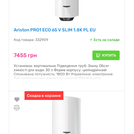
Ariston PRO1 ECO 65 V SLIM 1.8K PL EU
Код товара: 332909
Есть на складе
7455 грн
КУПИТЬ
Установка: вертикальна Підведення труб: Знизу Обсяг
ємності для води: 30 л Форма корпусу: циліндричний
Споживана потужність: 1800 Вт Управління: електронне
Тип нагрівального елементу: мокрий ТЕН Кількість
нагрівальних елементів: 1 шт Дисплей: Soft touch Колір:
білий
Гарантия:
Скидка в корзине
12 месяцев