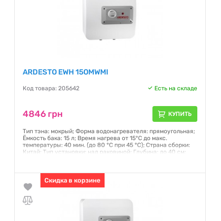
ARDESTO EWH 15OMWMI
Код товара: 205642
Есть на складе
4846 грн
КУПИТЬ
Тип тэна: мокрый; Форма водонагревателя: прямоугольная;
Ёмкость бака: 15 л; Время нагрева от 15°С до макс.
температуры: 40 мин. (до 80 °C при 45 °C); Страна сборки:
Китай; Тип установки: над раковиной; Глубина: до 40 см;
Вес: 7.1кг; Вес в упаковке: 8.5кг; Размеры (ШxВxГ):
360x360x327 мм
Гарантия:
Скидка в корзине
12 месяцев