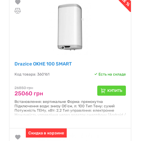
Drazice OKHE 100 SMART
Код товара: 360161
Есть на складе
26850 грн
КУПИТЬ
25060 грн
Встановлення: вертикальне Форма: прямокутна
Підключення води: знизу Об'єм, л: 100 Тип Тену: сухий
Потужність ТЕНу, кВт: 2,2 Тип управління: електронне
Можливість управління через додаток смартфону (Android /
iOS). Габаритні розміри (ВхШхГ), мм: 885x520x550 Вага, кг:
39
Гарантия:
Скидка в корзине
12 месяцев