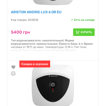
ARISTON ANDRIS LUX 6 OR EU
Код товара: 202832
Есть на складе
5400 грн
КУПИТЬ
Тип водонагревателя: накопительный; Форма
водонагревателя: прямоугольная; Ёмкость бака: 6 л; Время
нагрева от 15°С до макс. температуры: 0.14 ч; Тип тэна:
мокрый; Тип установки: над раковиной; Режим
антизамерзания: нет; Максимальная потребляемая
мощность: 1,5кВт/ч; Материал бака: Сталь покрытая
титановой эмалью; Регулирование температуры: есть
Скидка в корзине
Гарантия:
12 месяцев