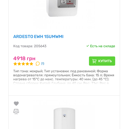
ARDESTO EWH 15UMWMI
Код товара: 205643
Есть на складе
4918 грн
КУПИТЬ
(1)
Тип тэна: мокрый; Тип установки: под раковиной; Форма
водонагревателя: прямоугольная; Ёмкость бака: 15 л; Время
нагрева от 15°С до макс. температуры: 40 мин. (до 45 °С);
Страна сборки: Китай; Глубина: до 40 см; Вес: 7.1кг; Вес в
упаковке: 8.5кг; Размеры (ШxВxГ): 360x360x327 мм
Гарантия:
12 месяцев