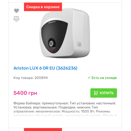
Гарантия:
Скидка в корзине
24 месяца
Ariston LUX 6 OR EU (3626236)
Код товара: 200894
Есть на складе
5400 грн
КУПИТЬ
Форма бойлера: прямоугольная; Тип установки: настенный;
Установка: вертикальная; Подводка: нижняя; Тип
управления: механическое; Мощность: 1500 Вт; Режимы
нагревания: обычный нагрев, экономичный нагрев; Объем: 6
л; Количество ТЭНов: один; Тип ТЭНа: "мокрый"
(непосредственно контактирует с водой)