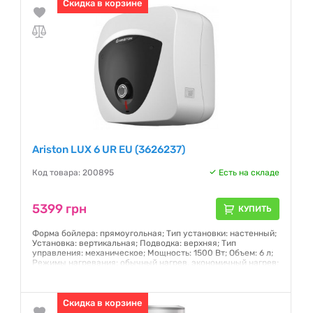
Гарантия:
Скидка в корзине
12 месяцев
Ariston LUX 6 UR EU (3626237)
Код товара: 200895
Есть на складе
5399 грн
КУПИТЬ
Форма бойлера: прямоугольная; Тип установки: настенный;
Установка: вертикальная; Подводка: верхняя; Тип
управления: механическое; Мощность: 1500 Вт; Объем: 6 л;
Режимы нагревания: обычный нагрев, экономичный нагрев;
Количество ТЭНов: один; Тип ТЭНа: "мокрый"
(непосредственно контактирует с водой)
Гарантия:
Скидка в корзине
12 месяцев