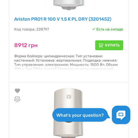
Ariston PRO1 R 100 V 1.5 K PL DRY (3201452)
Код товара: 228797
Есть на складе
8912 грн
КУПИТЬ
Форма бойлера: цилиндрическая; Тип установки:
настенный; Установка: вертикальная; Подводка: нижняя;
Тип управления: электронное; Мощность: 1500 Вт; Объем:
100 л; Тип ТЭНа: "сухой" (отделен от воды герметичной
трубкой); Материал внутреннего бака: нержавеющая сталь;
Температура нагрева: 75 °С
Гарантия:
12 месяцев