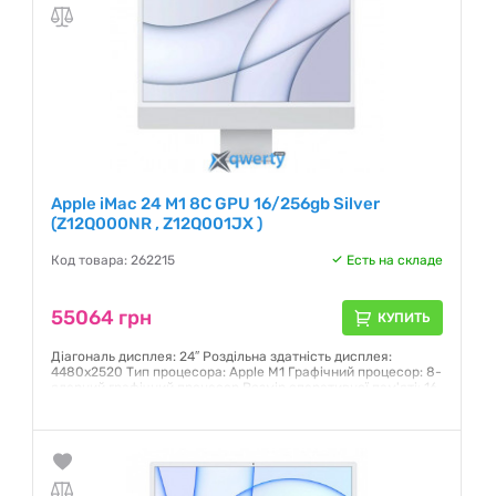
Apple iMac 24 M1 8C GPU 16/256gb Silver
(Z12Q000NR , Z12Q001JX )
Код товара: 262215
Есть на складе
55064 грн
КУПИТЬ
Діагональ дисплея: 24″ Роздільна здатність дисплея:
4480х2520 Тип процесора: Apple M1 Графічний процесор: 8-
ядерний графічний процесор Розмір оперативної пам'яті: 16
Гб Обсяг SSD:256 Гб
Гарантия:
12 месяцев