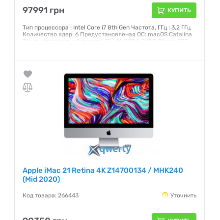
97991 грн
КУПИТЬ
Тип процессора : Intel Core i7 8th Gen Частота, ГГц : 3,2 ГГц
Количество ядер: 6 Предустановленая ОС: macOS Catalina
Объем оперативной памяти, ГБ : 16 DDR4-2400 Объем SSD,
ГБ: 1 ТБ Интерфейс: SATA 3 Графический чипсет: AMD
Radeon Pro 555X 2 ГБ Внешние порты: 2хThunderbolt 3 (USB-
C), 4xUSB 3.0, Head-Out Экран: 21,5 (4096x2304) IPS
Сенсорный: нет
Гарантия:
12 месяцев
Apple iMac 21 Retina 4K Z14700134 / MHK240
(Mid 2020)
Код товара: 266443
Уточнить