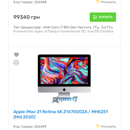
Код товара: 266448
Уточнить
99340 грн
КУПИТЬ
Тип процессора : Intel Core i7 8th Gen Частота, ГГц : 3,2 ГГц
Количество ядер: 6 Предустановленая ОС: macOS Catalina
Объем оперативной памяти, ГБ : 32 DDR4-2400 Объем SSD,
ГБ: 256 Гб Интерфейс: SATA 3 Графический чипсет: AMD
Radeon Pro 555X 2 ГБ Внешние порты: 2хThunderbolt 3 (USB-
C), 4xUSB 3.0, Head-Out Экран: 21,5 (4096x2304) IPS
Сенсорный: нет
Гарантия:
12 месяцев
Apple iMac 21 Retina 4K Z147000ZA / MHK251
(Mid 2020)
Код товара: 266449
Уточнить