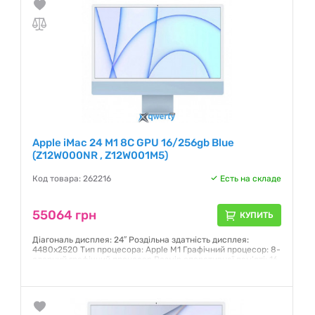
Apple iMac 24 M1 8C GPU 16/256gb Blue
(Z12W000NR , Z12W001M5)
Код товара: 262216
Есть на складе
55064 грн
КУПИТЬ
Діагональ дисплея: 24″ Роздільна здатність дисплея:
4480х2520 Тип процесора: Apple M1 Графічний процесор: 8-
ядерний графічний процесор Розмір оперативної пам'яті: 16
Гб Обсяг SSD:256 Гб
Гарантия:
12 месяцев