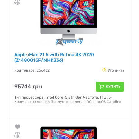
Apple iMac 21.5 with Retina 4K 2020
(Z1480015F/MHK336)
Код товара: 266432
Уточнить
95744 грн
КУПИТЬ
Тип процессора : Intel Core i5 8th Gen Частота, ГГц : 3
Количество ядер: 6 Предустановленая ОС: macOS Catalina
Объем оперативной памяти, ГБ : 16 DDR4-2666 Объем SSD,
ГБ: 512 Интерфейс: SATA 3 Графический чипсет: AMD Radeon
Pro 560X 4 Гб GDDR5 Внешние порты: 2хThunderbolt 3 (USB-
C), 4xUSB 3.0, Head-Out Экран: 21,5 (4096x2304) IPS
Сенсорный: нет
Гарантия:
12 месяцев