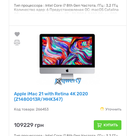
Тип процессора : Intel Core i7 8th Gen Частота, ГГц : 3,2 ГГц
Количество ядер: 6 Предустановленая ОС: macOS Catalina
Объем оперативной памяти, ГБ : 32 DDR4-2400 Объем SSD,
ГБ: 512 Гб Интерфейс: SATA 3 Графический чипсет: AMD
Radeon Pro 555X 2 ГБ Внешние порты: 2хThunderbolt 3 (USB-
C), 4xUSB 3.0, Head-Out Экран: 21,5 (4096x2304) IPS
Сенсорный: нет
Гарантия:
12 месяцев
Apple iMac 21 with Retina 4K 2020
(Z1480013R/MHK347)
Код товара: 266453
Уточнить
109229 грн
КУПИТЬ
Тип процессора : Intel Core i7 8th Gen Частота, ГГц : 3,2 ГГц