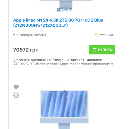
Apple iMac M1 24 4.5K 2TB 8GPU/16GB Blue
(Z12W000NW/Z12X000LY)
Код товара: 269264
Уточнить
70572 грн
КУПИТЬ
Діагональ дисплея: 24″ Роздільна здатність дисплея:
4480х2520 Тип процесора: Apple M1 Графічний процесор: 8-
ядерний графічний процесор Розмір оперативної пам'яті: 16
Гб Обсяг SSD:2 ТБ
Гарантия:
12 месяцев