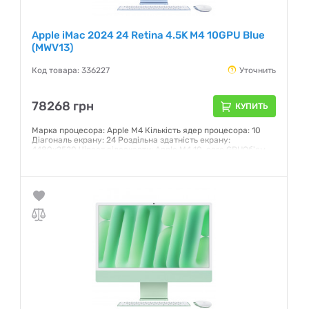
Apple iMac 2024 24 Retina 4.5K M4 10GPU Blue
(MWV13)
Код товара: 336227
Уточнить
78268 грн
КУПИТЬ
Марка процесора: Apple M4 Кількість ядер процесора: 10
Діагональ екрану: 24 Роздільна здатність екрану:
4480x2520 Чіпсет відеокарти: Apple M4 10-core GPUОб'єм
накопичувача: 256 ГБ Операційна система: Mac OS
Гарантия:
12 месяцев