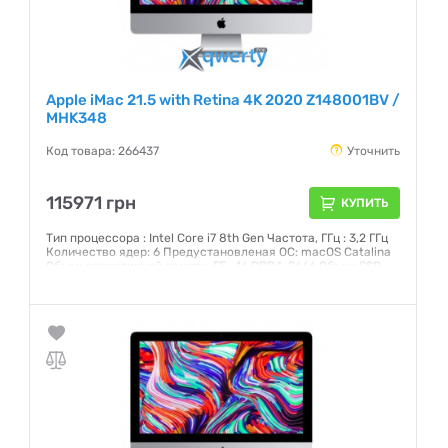
Apple iMac 21.5 with Retina 4K 2020 Z148001BV /
MHK348
Код товара: 266437
Уточнить
115971 грн
КУПИТЬ
Тип процессора : Intel Core i7 8th Gen Частота, ГГц : 3,2 ГГц
Количество ядер: 6 Предустановленая ОС: macOS Catalina
Объем оперативной памяти, ГБ : 16 DDR4-2666 Объем SSD,
ГБ: 512 Интерфейс: SATA 3 Графический чипсет: AMD Radeon
Pro 560X 4 Гб GDDR5 Внешние порты: 2хThunderbolt 3 (USB-
C), 4xUSB 3.0, Head-Out Экран: 21,5 (4096x2304) IPS
Сенсорный: нет
Гарантия:
12 месяцев