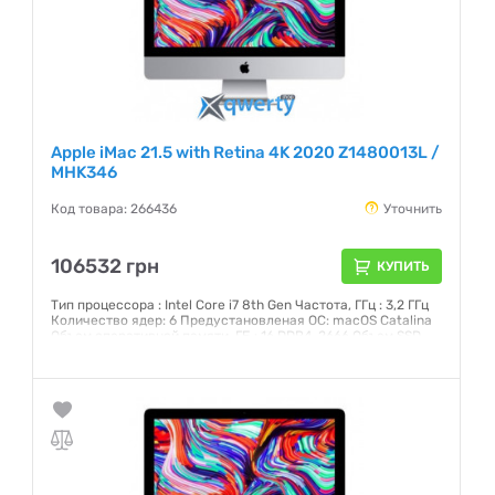
Apple iMac 21.5 with Retina 4K 2020 Z1480013L /
MHK346
Код товара: 266436
Уточнить
106532 грн
КУПИТЬ
Тип процессора : Intel Core i7 8th Gen Частота, ГГц : 3,2 ГГц
Количество ядер: 6 Предустановленая ОС: macOS Catalina
Объем оперативной памяти, ГБ : 16 DDR4-2666 Объем SSD,
ГБ: 256 Интерфейс: SATA 3 Графический чипсет: AMD
Radeon Pro 560X 4 Гб GDDR5 Внешние порты: 2хThunderbolt
3 (USB-C), 4xUSB 3.0, Head-Out Экран: 21,5 (4096x2304) IPS
Сенсорный: нет
Гарантия:
12 месяцев