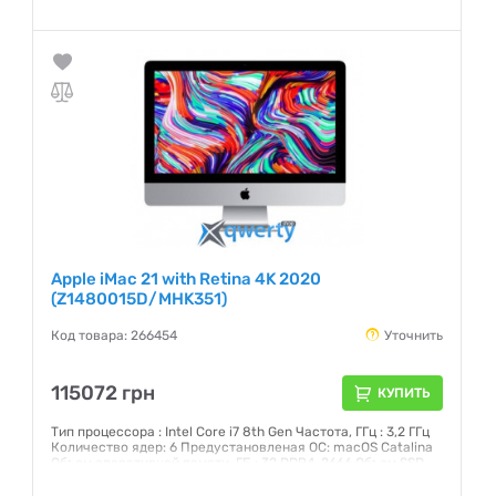
ГБ: 1 ТБ Интерфейс: SATA 3 Графический чипсет: AMD
Radeon Pro 560X 4 ГБ Внешние порты: 2хThunderbolt 3 (USB-
C), 4xUSB 3.0, Head-Out Экран: 21,5 (4096x2304) IPS
Сенсорный: нет
Гарантия:
12 месяцев
Apple iMac 21 with Retina 4K 2020
(Z1480015D/MHK351)
Код товара: 266454
Уточнить
115072 грн
КУПИТЬ
Тип процессора : Intel Core i7 8th Gen Частота, ГГц : 3,2 ГГц
Количество ядер: 6 Предустановленая ОС: macOS Catalina
Объем оперативной памяти, ГБ : 32 DDR4-2666 Объем SSD,
ГБ: 1 ТБ Интерфейс: SATA 3 Графический чипсет: AMD
Radeon Pro 560X 4 ГБ Внешние порты: 2хThunderbolt 3 (USB-