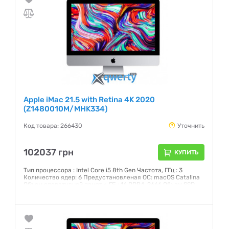
Apple iMac 21.5 with Retina 4K 2020
(Z1480010M/MHK334)
Код товара: 266430
Уточнить
102037 грн
КУПИТЬ
Тип процессора : Intel Core i5 8th Gen Частота, ГГц : 3
Количество ядер: 6 Предустановленая ОС: macOS Catalina
Объем оперативной памяти, ГБ : 16 DDR4-2666 Объем SSD,
ГБ: 256 Интерфейс: SATA 3 Графический чипсет: AMD
Radeon Pro 560X 4 Гб GDDR5 Внешние порты: 2хThunderbolt
3 (USB-C), 4xUSB 3.0, Head-Out Экран: 21,5 (4096x2304) IPS
Сенсорный: нет
Гарантия:
12 месяцев