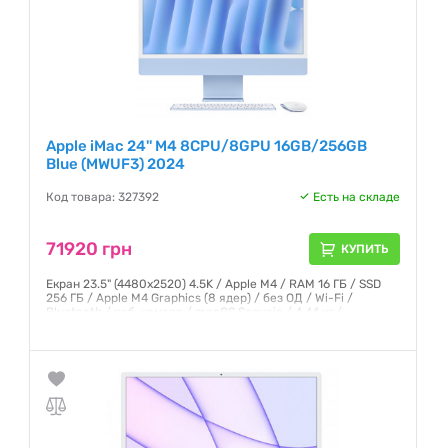
Apple iMac 24'' M4 8CPU/8GPU 16GB/256GB
Blue (MWUF3) 2024
Код товара: 327392
Есть на складе
71920 грн
КУПИТЬ
Екран 23.5" (4480x2520) 4.5K / Apple M4 / RAM 16 ГБ / SSD
256 ГБ / Apple M4 Graphics (8 ядер) / без ОД / Wi-Fi /
Bluetooth / веб-камера / macOS Sequoia / 4.44 кг /
клавіатура + миша
Гарантия:
12 месяцев