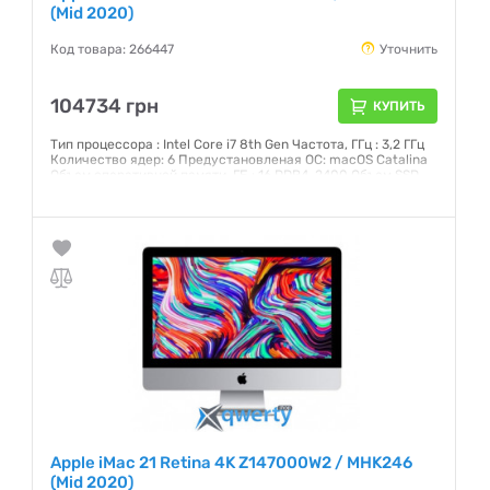
(Mid 2020)
Код товара: 266447
Уточнить
104734 грн
КУПИТЬ
Тип процессора : Intel Core i7 8th Gen Частота, ГГц : 3,2 ГГц
Количество ядер: 6 Предустановленая ОС: macOS Catalina
Объем оперативной памяти, ГБ : 16 DDR4-2400 Объем SSD,
ГБ: 512 Гб Интерфейс: SATA 3 Графический чипсет: AMD
Radeon Pro 555X 2 ГБ Внешние порты: 2хThunderbolt 3 (USB-
C), 4xUSB 3.0, Head-Out Экран: 21,5 (4096x2304) IPS
Сенсорный: нет
Гарантия:
12 месяцев
Apple iMac 21 Retina 4K Z147000W2 / MHK246
(Mid 2020)