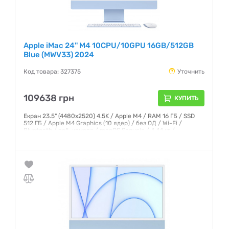
Apple iMac 24'' M4 10CPU/10GPU 16GB/512GB
Blue (MWV33) 2024
Код товара: 327375
Уточнить
109638 грн
КУПИТЬ
Екран 23.5" (4480x2520) 4.5K / Apple M4 / RAM 16 ГБ / SSD
512 ГБ / Apple M4 Graphics (10 ядер) / без ОД / Wi-Fi /
Bluetooth / веб-камера / macOS Sequoia / 4.44 кг /
клавіатура + миша
Гарантия:
12 месяцев