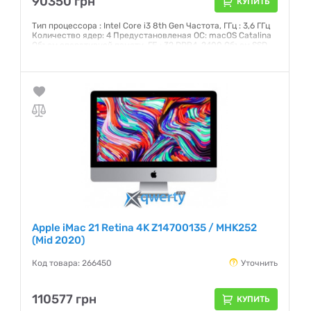
90350 грн
КУПИТЬ
Тип процессора : Intel Core i3 8th Gen Частота, ГГц : 3,6 ГГц
Количество ядер: 4 Предустановленая ОС: macOS Catalina
Объем оперативной памяти, ГБ : 32 DDR4-2400 Объем SSD,
ГБ: 512 Интерфейс: SATA 3 Графический чипсет: AMD Radeon
Pro 555X 2 ГБ Внешние порты: 2хThunderbolt 3 (USB-C),
4xUSB 3.0, Head-Out Экран: 21,5 (4096x2304) IPS Сенсорный:
нет
Гарантия:
12 месяцев
Apple iMac 21 Retina 4K Z14700135 / MHK252
(Mid 2020)
Код товара: 266450
Уточнить
110577 грн
КУПИТЬ