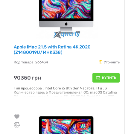
Apple iMac 21.5 with Retina 4K 2020
(Z1480019U/MHK338)
Код товара: 266434
Уточнить
90350 грн
КУПИТЬ
Тип процессора : Intel Core i5 8th Gen Частота, ГГц : 3
Количество ядер: 6 Предустановленая ОС: macOS Catalina
Объем оперативной памяти, ГБ : 32 DDR4-2666 Объем SSD,
ГБ: 256 Интерфейс: SATA 3 Графический чипсет: AMD
Radeon Pro 560X 4 Гб GDDR5 Внешние порты: 2хThunderbolt
3 (USB-C), 4xUSB 3.0, Head-Out Экран: 21,5 (4096x2304) IPS
Сенсорный: нет
Гарантия:
12 месяцев