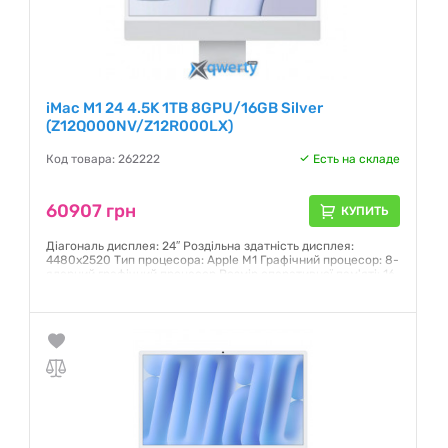
iMac M1 24 4.5K 1TB 8GPU/16GB Silver
(Z12Q000NV/Z12R000LX)
Код товара: 262222
Есть на складе
60907 грн
КУПИТЬ
Діагональ дисплея: 24″ Роздільна здатність дисплея:
4480х2520 Тип процесора: Apple M1 Графічний процесор: 8-
ядерний графічний процесор Розмір оперативної пам'яті: 16
Гб Обсяг SSD:1 ТБ
Гарантия:
12 месяцев