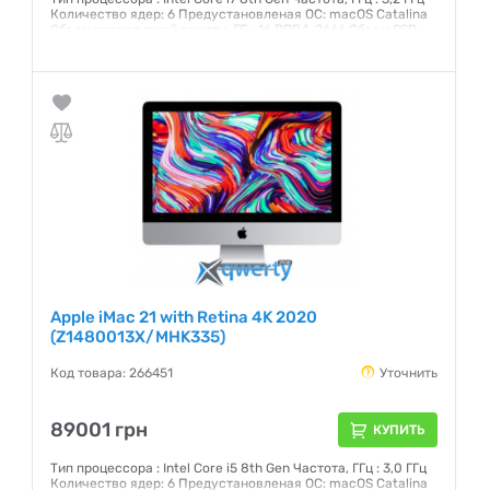
Количество ядер: 6 Предустановленая ОС: macOS Catalina
Объем оперативной памяти, ГБ : 16 DDR4-2666 Объем SSD,
ГБ: 1 ТБ Интерфейс: SATA 3 Графический чипсет: AMD
Radeon Pro 560X 4 ГБ Внешние порты: 2хThunderbolt 3 (USB-
C), 4xUSB 3.0, Head-Out Экран: 21,5 (4096x2304) IPS
Сенсорный: нет
Гарантия:
12 месяцев
Apple iMac 21 with Retina 4K 2020
(Z1480013X/MHK335)
Код товара: 266451
Уточнить
89001 грн
КУПИТЬ
Тип процессора : Intel Core i5 8th Gen Частота, ГГц : 3,0 ГГц
Количество ядер: 6 Предустановленая ОС: macOS Catalina