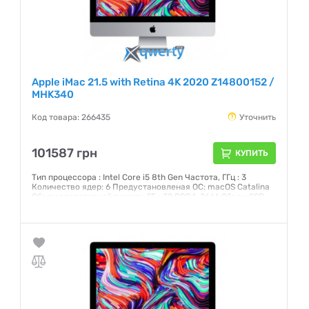
Apple iMac 21.5 with Retina 4K 2020 Z14800152 /
MHK340
Код товара: 266435
Уточнить
101587 грн
КУПИТЬ
Тип процессора : Intel Core i5 8th Gen Частота, ГГц : 3
Количество ядер: 6 Предустановленая ОС: macOS Catalina
Объем оперативной памяти, ГБ : 32 DDR4-2666 Объем SSD,
ГБ: 512 Интерфейс: SATA 3 Графический чипсет: AMD Radeon
Pro 560X 4 Гб GDDR5 Внешние порты: 2хThunderbolt 3 (USB-
C), 4xUSB 3.0, Head-Out Экран: 21,5 (4096x2304) IPS
Сенсорный: нет
Гарантия:
12 месяцев