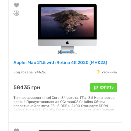
Гарантия:
12 месяцев
Apple iMac 21,5 with Retina 4K 2020 (MHK23)
Код товара: 241626
Уточнить
58435 грн
КУПИТЬ
Тип процессора : Intel Core i3 Частота, ГГц : 3.6 Количество
ядер: 4 Предустановленая ОС: macOS Catalina Объем
оперативной памяти, ГБ : 8 DDR4-2400 Стандарт: DDR4-
2400 Объем SSD, ГБ: 256 Графический чипсет: AMD Radeon
Pro 555X 2 Гб GDDR5 Внешние порты: 2хThunderbolt 3, 4xUSB
3.0, Head-Out Диагональ: 21,5 (4096x23040) IPS Сенсорный:
нет
Гарантия:
12 месяцев