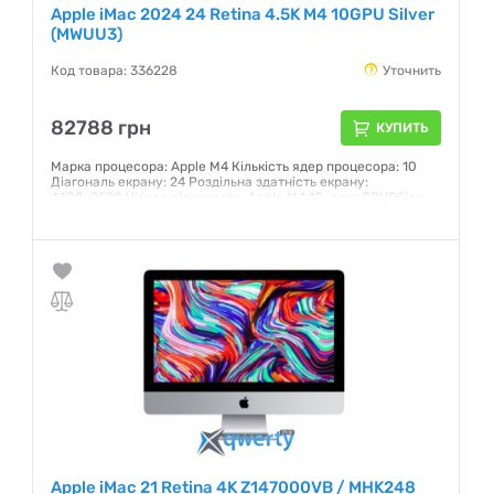
Apple iMac 2024 24 Retina 4.5K M4 10GPU Silver
(MWUU3)
Код товара: 336228
Уточнить
82788 грн
КУПИТЬ
Марка процесора: Apple M4 Кількість ядер процесора: 10
Діагональ екрану: 24 Роздільна здатність екрану:
4480x2520 Чіпсет відеокарти: Apple M4 10-core GPUОб'єм
накопичувача: 256 ГБ Операційна система: Mac OS
Гарантия:
12 месяцев
Apple iMac 21 Retina 4K Z147000VB / MHK248