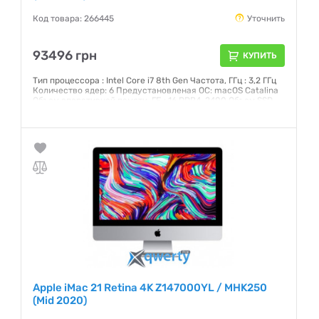
Код товара: 266445
Уточнить
93496 грн
КУПИТЬ
Тип процессора : Intel Core i7 8th Gen Частота, ГГц : 3,2 ГГц
Количество ядер: 6 Предустановленая ОС: macOS Catalina
Объем оперативной памяти, ГБ : 16 DDR4-2400 Объем SSD,
ГБ: 256 Интерфейс: SATA 3 Графический чипсет: AMD
Radeon Pro 555X 2 ГБ Внешние порты: 2хThunderbolt 3 (USB-
C), 4xUSB 3.0, Head-Out Экран: 21,5 (4096x2304) IPS
Сенсорный: нет
Гарантия:
12 месяцев
Apple iMac 21 Retina 4K Z147000YL / MHK250
(Mid 2020)