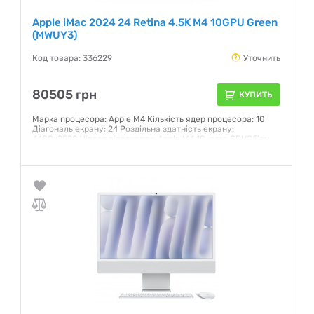
Apple iMac 2024 24 Retina 4.5K M4 10GPU Green
(MWUY3)
Код товара: 336229
Уточнить
80505 грн
КУПИТЬ
Марка процесора: Apple M4 Кількість ядер процесора: 10
Діагональ екрану: 24 Роздільна здатність екрану:
4480x2520 Чіпсет відеокарти: Apple M4 10-core GPUОб'єм
накопичувача: 256 ГБ Операційна система: Mac OS
Гарантия:
12 месяцев