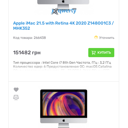
Apple iMac 21.5 with Retina 4K 2020 Z148001C3 /
MHK352
Код товара: 266438
Уточнить
151482 грн
КУПИТЬ
Тип процессора : Intel Core i7 8th Gen Частота, ГГц : 3,2 ГГц
Количество ядер: 6 Предустановленая ОС: macOS Catalina
Объем оперативной памяти, ГБ : 32 DDR4-2666 Объем SSD,
ГБ: 512 Интерфейс: SATA 3 Графический чипсет: AMD Radeon
Pro 560X 4 Гб GDDR5 Внешние порты: 2хThunderbolt 3 (USB-
C), 4xUSB 3.0, Head-Out Экран: 21,5 (4096x2304) IPS
Сенсорный: нет
Гарантия:
12 месяцев