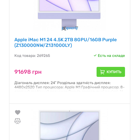
Apple iMac M1 24 4.5K 2TB 8GPU/16GB Purple
(Z130000NW/Z131000LY)
Код товара: 269265
Есть на складе
91698 грн
КУПИТЬ
Діагональ дисплея: 24″ Роздільна здатність дисплея:
4480х2520 Тип процесора: Apple M1 Графічний процесор: 8-
ядерний графічний процесор Розмір оперативної пам'яті: 16
Гб Обсяг SSD:2 ТБ
Гарантия:
12 месяцев