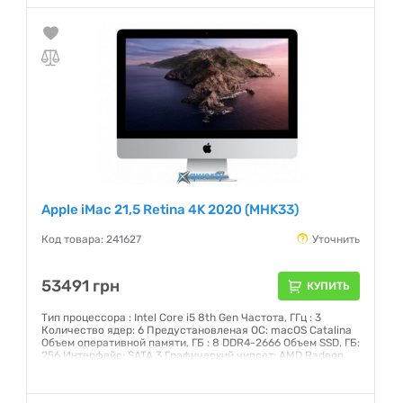
C), 4xUSB 3.0, Head-Out Экран: 21,5 (4096x2304) IPS
Сенсорный: нет
Гарантия:
12 месяцев
Apple iMac 21,5 Retina 4K 2020 (MHK33)
Код товара: 241627
Уточнить
53491 грн
КУПИТЬ
Тип процессора : Intel Core i5 8th Gen Частота, ГГц : 3
Количество ядер: 6 Предустановленая ОС: macOS Catalina
Объем оперативной памяти, ГБ : 8 DDR4-2666 Объем SSD, ГБ:
256 Интерфейс: SATA 3 Графический чипсет: AMD Radeon
Pro 560X 4 Гб GDDR5 Внешние порты: 2хThunderbolt 3 (USB-
C), 4xUSB 3.0, Head-Out Экран: 21,5 (4096x2304) IPS
Сенсорный: нет