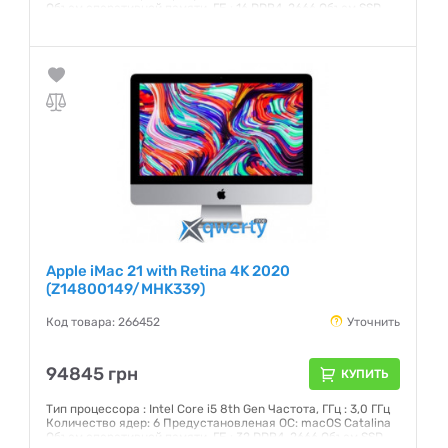
Объем оперативной памяти, ГБ : 16 DDR4-2666 Объем SSD,
ГБ: 1 ТБ Интерфейс: SATA 3 Графический чипсет: AMD
Radeon Pro 560X 4 ГБ Внешние порты: 2хThunderbolt 3 (USB-
C), 4xUSB 3.0, Head-Out Экран: 21,5 (4096x2304) IPS
Сенсорный: нет
Гарантия:
12 месяцев
Apple iMac 21 with Retina 4K 2020
(Z14800149/MHK339)
Код товара: 266452
Уточнить
94845 грн
КУПИТЬ
Тип процессора : Intel Core i5 8th Gen Частота, ГГц : 3,0 ГГц
Количество ядер: 6 Предустановленая ОС: macOS Catalina
Объем оперативной памяти, ГБ : 32 DDR4-2666 Объем SSD,