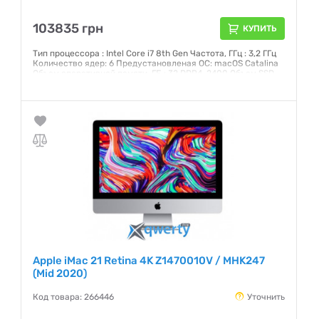
103835 грн
КУПИТЬ
Тип процессора : Intel Core i7 8th Gen Частота, ГГц : 3,2 ГГц
Количество ядер: 6 Предустановленая ОС: macOS Catalina
Объем оперативной памяти, ГБ : 32 DDR4-2400 Объем SSD,
ГБ: 1 ТБ Интерфейс: SATA 3 Графический чипсет: AMD
Radeon Pro 555X 2 ГБ Внешние порты: 2хThunderbolt 3 (USB-
C), 4xUSB 3.0, Head-Out Экран: 21,5 (4096x2304) IPS
Сенсорный: нет
Гарантия:
12 месяцев
Apple iMac 21 Retina 4K Z1470010V / MHK247
(Mid 2020)
Код товара: 266446
Уточнить