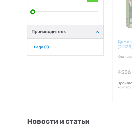
Производитель
Домик
(21125
Lego
(1)
Код това
4556
Произво
констру
ребенка
лет Мат
22х30х26
Количес
питания
Гаранти
Новости и статьи