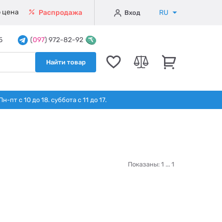
 цена
RU
Распродажа
Вход
5
(
097
) 972-82-92
Найти товар
т с 10 до 18. суббота с 11 до 17.
Показаны: 1 ...
1