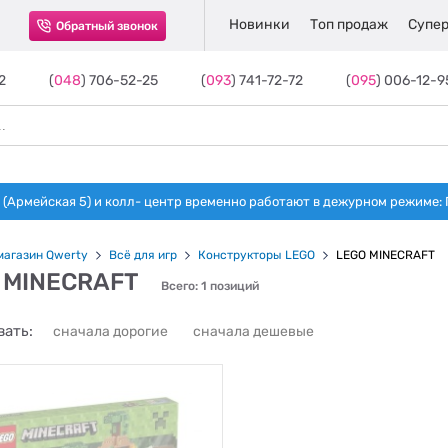
Новинки
Топ продаж
Супер
Обратный звонок
2
(
048
) 706-52-25
(
093
) 741-72-72
(
095
) 006-12-9
(Армейская 5) и колл- центр временно работают в дежурном режиме: Пн-п
магазин Qwerty
Всё для игр
Конструкторы LEGO
LEGO MINECRAFT
 MINECRAFT
Всего: 1 позиций
ать:
сначала дорогие
сначала дешевые