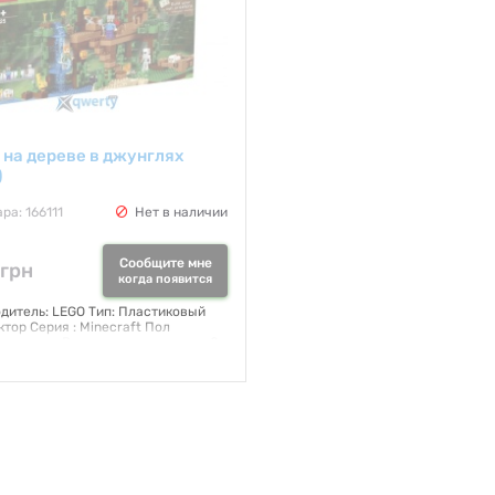
 на дереве в джунглях
)
ра: 166111
Нет в наличии
Сообщите мне
 грн
когда появится
дитель: LEGO Тип: Пластиковый
ктор Серия : Minecraft Пол
: мальчик Возрастная группа: от 8
ериал: пластмасса Размеры, см:
 Упаковка, см: 48х28,2х6,1
тво деталей: 706 Элементы
: нет
я:
NO