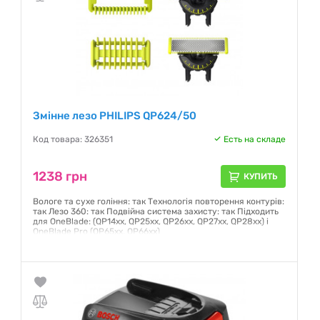
Змінне лезо PHILIPS QP624/50
Код товара: 326351
Есть на складе
1238 грн
КУПИТЬ
Вологе та сухе гоління: так Технологія повторення контурів:
так Лезо 360: так Подвійна система захисту: так Підходить
для OneBlade: (QP14xx, QP25xx, QP26xx, QP27xx, QP28xx) і
OneBlade Pro (QP65xx, QP66xx)
Гарантия:
12 месяцев