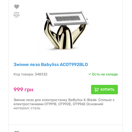
Змінне лезо Babyliss ACOT992BLD
Код товара: 348532
Есть на складе
999 грн
КУПИТЬ
Змінне лезо для електростанку BaByliss X-Blade. Спільно з
електростанками OT991E, OT992E, OT996E Основний
матеріал: сталь
Гарантия:
12 месяцев