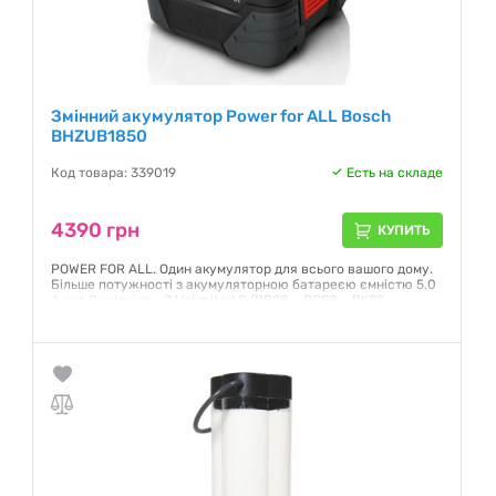
Змінний акумулятор Power for ALL Bosch
BHZUB1850
Код товара: 339019
Есть на складе
4390 грн
КУПИТЬ
POWER FOR ALL. Один акумулятор для всього вашого дому.
Більше потужності з акумуляторною батареєю ємністю 5,0
А·год Сумісність: З Unlimited 8 (BBS8…, BCS8…, BKS8…,
BSS8…, BBS1…, BCS1…, BSS1...) , Unlimited 7 (BBS7…, BCS7…,
BKS7…, BSS7…) та Unlimited 6 (BBS6…, BCS6…, BKS6…, BLS6…,
BSS6…) Вага нетто: 0.7 кг
Гарантия:
12 месяцев