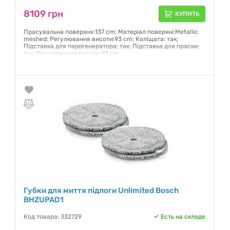
8109 грн
КУПИТЬ
Прасувальна поверхня:137 cm; Матеріал поверхні:Metallic
meshed; Регулювання висоти:93 cm; Коліщата: так;
Підставка для парогенератора: так; Підставка для праски:
так; Регулювання висоти:93 cm;
Гарантия:
12 месяцев
Губки для миття підлоги Unlimited Bosch
BHZUPAD1
Код товара: 332729
Есть на складе