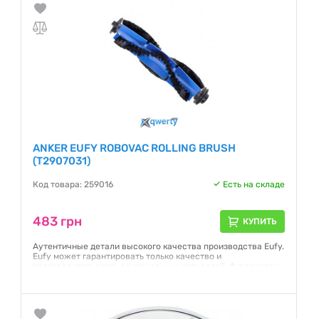
30C, RoboVac 15C, RoboVac 12 RoboVac 35C.
Гарантия:
18 месяцев
ANKER EUFY ROBOVAC ROLLING BRUSH
(T2907031)
Код товара: 259016
Есть на складе
483 грн
КУПИТЬ
Аутентичные детали высокого качества производства Eufy.
Eufy может гарантировать только качество и
производительность оригинальных запчастей. Аксессуары
и запасные части, изготовленные сторонними
производителями, могут оказать негативное влияние на
производительность устройства или привести к
повреждению вашего RoboVac.