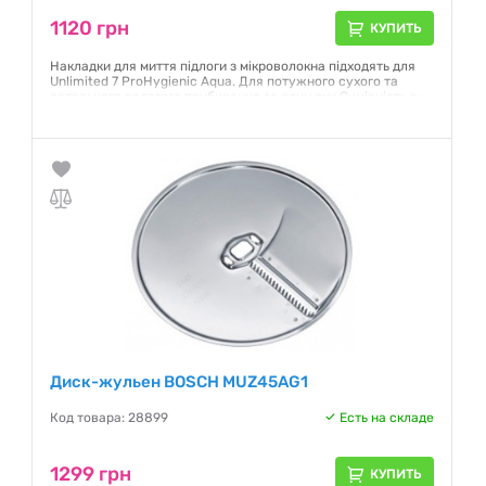
1120 грн
КУПИТЬ
Накладки для миття підлоги з мікроволокна підходять для
Unlimited 7 ProHygienic Aqua. Для потужного сухого та
ретельного вологого прибирання за один рух Сумісність з:
BCS71HYG2 та BCS712HYG5
Гарантия:
12 месяцев
Диск-жульен BOSCH MUZ45AG1
Код товара: 28899
Есть на складе
1299 грн
КУПИТЬ