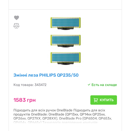
Гарантия:
12 месяцев
Змінні леза PHILIPS QP235/50
Код товара: 343472
Есть на складе
1583 грн
КУПИТЬ
Підходить для всіх ручок OneBlade Підходить для всіх
продуктів OneBlade: OneBlade (QP13xx, QP14xx QP25xx,
QP26xx, QP27XX, QP28XX), OneBlade Pro (QP6504, QP653x,
QP654x, QP665x) Технологія повторення контурів:
Оригінальні леза/Подвійна система захисту/Система
підстригання Міцні леза з нержавіючої сталі Кількість