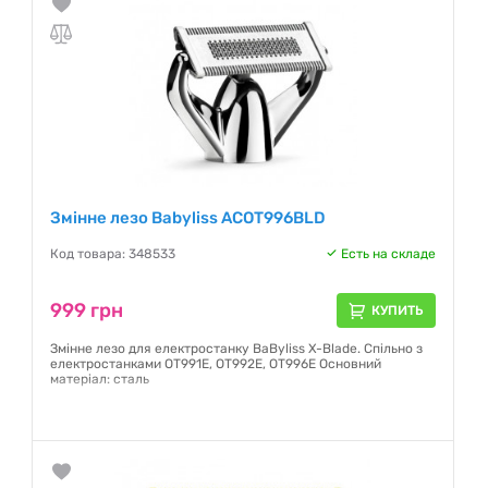
Змінне лезо Babyliss ACOT996BLD
Код товара: 348533
Есть на складе
999 грн
КУПИТЬ
Змінне лезо для електростанку BaByliss X-Blade. Спільно з
електростанками OT991E, OT992E, OT996E Основний
матеріал: сталь
Гарантия:
12 месяцев