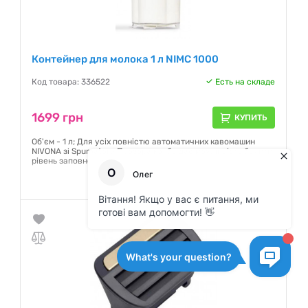
Контейнер для молока 1 л NIMC 1000
Код товара: 336522
Есть на складе
1699 грн
КУПИТЬ
Об'єм - 1 л; Для усіх повністю автоматичних кавомашин
NIVONA зі Spumatore Прозора колба дає можливість бачити
рівень заповнення
Гарантия:
12 месяцев