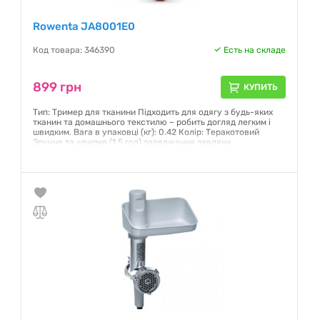
Rowenta JA8001E0
Код товара: 346390
Есть на складе
899 грн
КУПИТЬ
Тип: Тример для тканини Підходить для одягу з будь-яких
тканин та домашнього текстилю – робить догляд легким і
швидким. Вага в упаковці (кг): 0.42 Колір: Теракотовий
Зручне та швидке (1,5 год) заряджання завдяки
універсальному USB – Type C
Гарантия:
12 месяцев