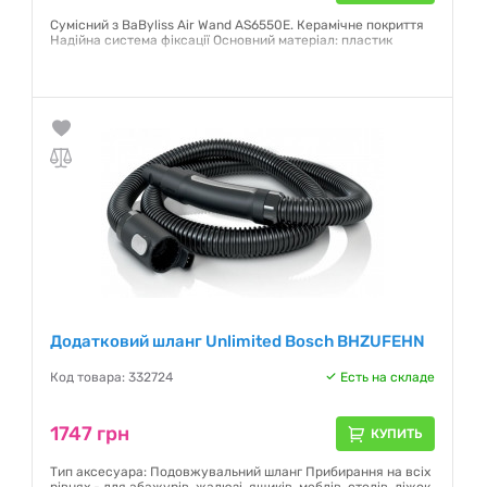
Сумісний з BaByliss Air Wand AS6550E. Керамічне покриття
Надійна система фіксації Основний матеріал: пластик
Гарантия:
12 месяцев
Додатковий шланг Unlimited Bosch BHZUFEHN
Код товара: 332724
Есть на складе
1747 грн
КУПИТЬ
Тип аксесуара: Подовжувальний шланг Прибирання на всіх