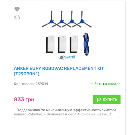
ANKER EUFY ROBOVAC REPLACEMENT KIT
(T29090N1)
Код товара: 259014
Есть на складе
833 грн
КУПИТЬ
- Поддерживайте максимальную эффективность очистки
вашего RoboVac. - Включает в себя 4 боковые щетки, 3
набора высокоэффективных фильтров и пенных фильтров, 1
щетка, вращается. - Простой в установке. Инструменты не
требуются. - Оригинальный аксессуар Eufy RoboVac. -
Совместим с RoboVac 11S, RoboVac 15T, RoboVac 30 RoboVac