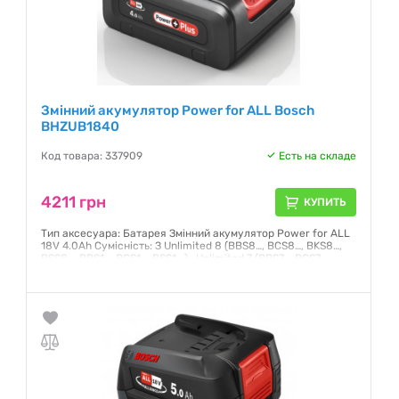
Змінний акумулятор Power for ALL Bosch
BHZUB1840
Код товара: 337909
Есть на складе
4211 грн
КУПИТЬ
Тип аксесуара: Батарея Змінний акумулятор Power for ALL
18V 4.0Ah Сумісність: З Unlimited 8 (BBS8…, BCS8…, BKS8…,
BSS8…, BBS1…, BCS1…, BSS1...) , Unlimited 7 (BBS7…, BCS7…,
BKS7…, BSS7…) та Unlimited 6 (BBS6…, BCS6…, BKS6…, BLS6…,
BSS6…)
Гарантия:
12 месяцев