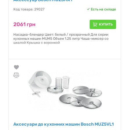
Код товара: 29027
Есть на складе
2061 грн
КУПИТЬ
Насадка-блендер Цвет: белый / прозрачный Для серии
кухонных машин MUM5 Объем 1.25 литр Чаша-миксер со
шкалой Крышка с воронкой
Гарантия:
NO
Аксесуари до кухонних машин Bosch MUZ5VL1