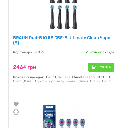
BRAUN Oral-B iO RB CBF-8 Ultimate Clean Чорні
(8)
Код товара: 341060
Есть на складе
2464 грн
КУПИТЬ
Комплект насадок Braun Oral-B iO Ultimate Clean RB CBF-8
Black (8 шт.). Сумісні з усіма зубними щітками Braun Oral-B
серії iO. У комплекті 8 насадок. Підходять для щоденного
використання.
Гарантия:
12 месяцев