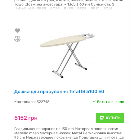
рівнях - для абажурів, жалюзі, ящиків, меблів, столів, ліжок
тощо. Довжина аксесуара: ~ 1365 ± 60 мм Сумісність: З
Unlimited 8 (BBS8…, BCS8…, BKS8…, BSS8…, BBS1…, BCS1…,
BSS1...) , Unlimited 7 (BBS7…, BCS7…, BKS7…, BSS7…) та Unlimited
6 (BBS6…, BCS6…, BKS6…, BLS6…, BSS6…)
Гарантия:
12 месяцев
Дошка для прасування Tefal IB 5100 E0
Код товара: 322748
Есть на складе
5152 грн
КУПИТЬ
Гладильная поверхность: 130 cm Материал поверхности:
Metallic mesh Материал ножек: Metal Регулировка высоты:
93 cm Нержавеющее покрытие: да Подставка для утюга: да