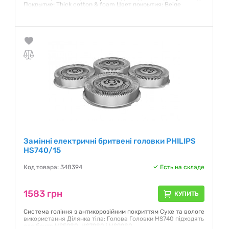
Покрытие: Thick cotton & foam Цвет покрытия: Beige
Гарантия:
12 месяцев
Замінні електричні бритвені головки PHILIPS
HS740/15
Код товара: 348394
Есть на складе
1583 грн
КУПИТЬ
Система гоління з антикорозійним покриттям Сухе та вологе
використання Ділянка тіла: Голова Головки HS740 підходять
для бритв HS5980, HS7980 і HS9980.