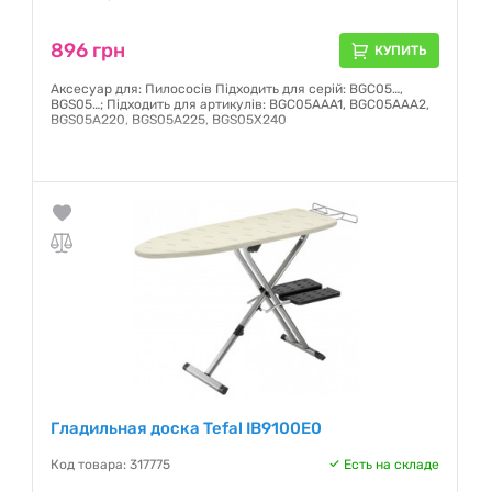
896 грн
КУПИТЬ
Аксесуар для: Пилососів Підходить для серій: BGC05…,
BGS05…; Підходить для артикулів: BGC05AAA1, BGC05AAA2,
BGS05A220, BGS05A225, BGS05X240
Гарантия:
12 месяцев
Гладильная доска Tefal IB9100E0
Код товара: 317775
Есть на складе