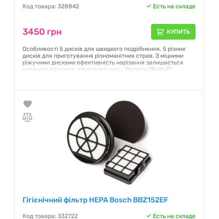
Код товара: 328842
Есть на складе
3450 грн
КУПИТЬ
Особливості 5 дисків для швидкого подрібнення. 5 різних
дисків для приготування різноманітних страв. З міцними
ріжучими дисками ефективність нарізання залишається
хорошою протягом тривалого часу. Розміри (ВхШхГ):
227x264x400 mm Основний колір: Білий Диски із
нержавіючої сталі
Гарантия:
12 месяцев
Гігієнічний фільтр HEPA Bosch BBZ152EF
Код товара: 332722
Есть на складе