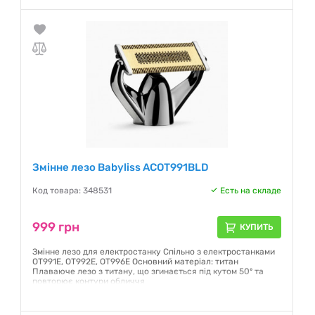
замінних лез в упаковці: 3
Гарантия:
12 месяцев
Змінне лезо Babyliss ACOT991BLD
Код товара: 348531
Есть на складе
999 грн
КУПИТЬ
Змінне лезо для електростанку Спільно з електростанками
OT991E, OT992E, OT996E Основний матеріал: титан
Плаваюче лезо з титану, що згинається під кутом 50º та
повторює контури обличчя
Гарантия:
12 месяцев