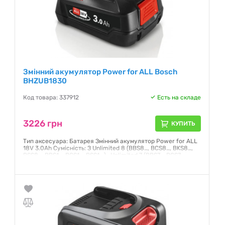
Змінний акумулятор Power for ALL Bosch
BHZUB1830
Код товара: 337912
Есть на складе
3226 грн
КУПИТЬ
Тип аксесуара: Батарея Змінний акумулятор Power for ALL
18V 3.0Ah Сумісність: З Unlimited 8 (BBS8…, BCS8…, BKS8…,
BSS8…, BBS1…, BCS1…, BSS1...) , Unlimited 7 (BBS7…, BCS7…,
BKS7…, BSS7…) та Unlimited 6 (BBS6…, BCS6…, BKS6…, BLS6…,
BSS6…)
Гарантия:
12 месяцев