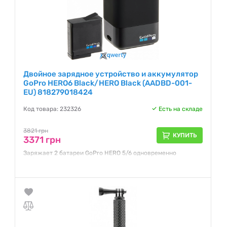
Двойное зарядное устройство и аккумулятор
GoPro HERO6 Black/HERO Black (AADBD-001-
EU) 818279018424
Код товара: 232326
Есть на складе
3821 грн
КУПИТЬ
3371 грн
Заряжает 2 батареи GoPro HERO 5/6 одновременно
Работает от любого переходника или зарядного устройства
с портом USB Можно использовать с GoPro Supercharger
для быстрой зарядки Светодиодный индикатор состояния
зарядки обоих аккумуляторов Литий-ионный аккумулятор
(1220 мАч) для GoPro HERO 5/6 в комплекте
Гарантия:
12 месяцев