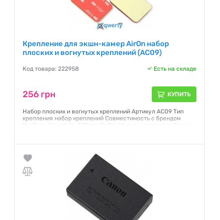
Крепление для экшн-камер AirOn набор
плоских и вогнутых креплений (AC09)
Код товара: 222958
Есть на складе
256 грн
КУПИТЬ
Набор плоских и вогнутых креплений Артикул AC09 Тип
крепления набор креплений Совместимость с брендом
ProCam, Xiaomi YI, SJCam, GoPro Материал пластик Страна
производства Китай
Гарантия:
NO