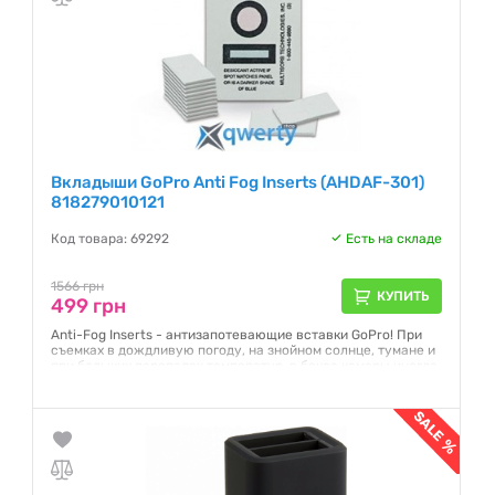
Вкладыши GoPro Anti Fog Inserts (AHDAF-301)
818279010121
Код товара: 69292
Есть на складе
1566 грн
КУПИТЬ
499 грн
Anti-Fog Inserts - антизапотевающие вставки GoPro! При
съемках в дождливую погоду, на знойном солнце, тумане и
при больших перепадах температур, в боксе камеры иногда
возникает запотевание и конденсат. Компанией GoPro
разработаны специальные вставки - GoPro Anti Fog Inserts.
Гарантия:
12 месяцев