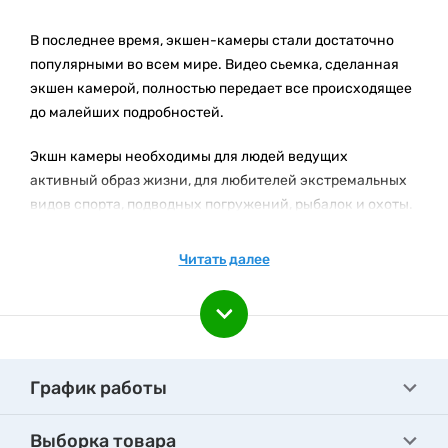
В последнее время, экшен-камеры стали достаточно
популярными во всем мире. Видео сьемка, сделанная
экшен камерой, полностью передает все происходящее
до малейших подробностей.
Экшн камеры необходимы для людей ведущих
активный образ жизни, для любителей экстремальных
видов спорта, подводных погружений, рыбалок и охоты.
Для людей, которым очень важно снять неимоверные
эмоции.
Читать далее
Конечно, для того, чтоб сделать видео сьемку более
простой и удобной, существует множество аксессуаров
для экшн камер.
График работы
На нашем сайте вы можете найти ассортимент таких
аксессуаров:
Выборка товара
Крепления