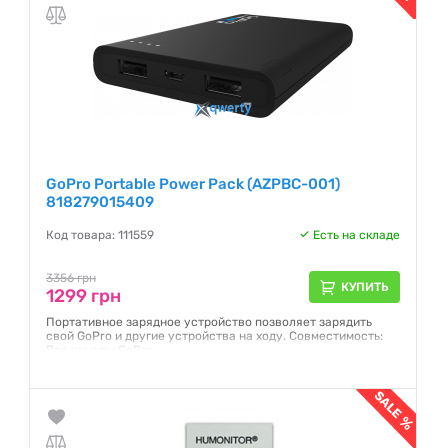
GoPro Portable Power Pack (AZPBC-001)
818279015409
Код товара: 111559
Есть на складе
3356 грн
КУПИТЬ
1299 грн
Портативное зарядное устройство позволяет зарядить
свой GoPro и другие устройства на ходу. Совместимость:
Все камеры GoPro
Гарантия:
12 месяцев