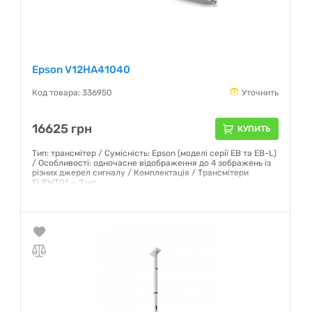
Epson V12HA41040
Код товара: 336950
Уточнить
16625 грн
КУПИТЬ
Тип: трансмітер / Сумісність: Epson (моделі серії EB та EB-L)
/ Особливості: одночасне відображення до 4 зображень із
різних джерел сигналу / Комплектація / Трансмітери
ELPWT01 — 2 шт
Гарантия:
12 месяцев