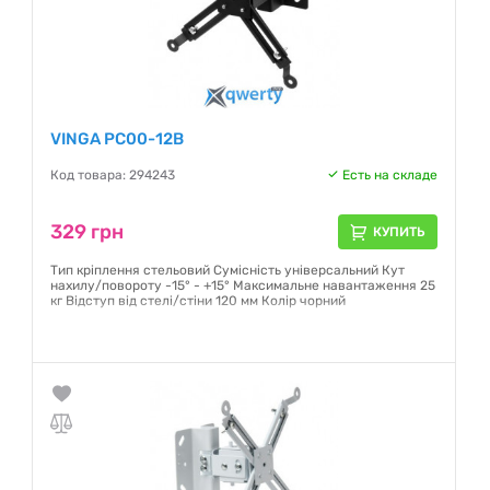
VINGA PC00-12B
Код товара: 294243
Есть на складе
329 грн
КУПИТЬ
Тип кріплення стельовий Сумісність універсальний Кут
нахилу/повороту -15° - +15° Максимальне навантаження 25
кг Відступ від стелі/стіни 120 мм Колір чорний
Гарантия:
12 месяцев