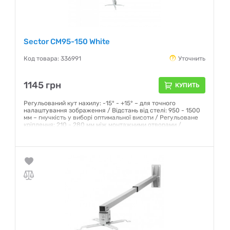
Sector CM95-150 White
Код товара: 336991
Уточнить
1145 грн
КУПИТЬ
Регульований кут нахилу: -15° - +15° – для точного
налаштування зображення / Відстань від стелі: 950 - 1500
мм – гнучкість у виборі оптимальної висоти / Регульоване
кріплення: 210 - 280 мм між монтажними отворами /
Матеріал: міцний металевий сплав для довговічності /
Колір: білий – гармонійно впишеться в будь-який інтер’єр
Гарантия:
12 месяцев