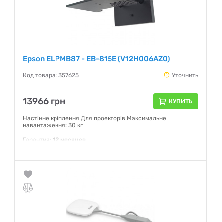
Epson ELPMB87 - EB-815E (V12H006AZ0)
Код товара: 357625
Уточнить
13966 грн
КУПИТЬ
Настінне кріплення Для проекторів Максимальне
навантаження: 30 кг
Гарантия:
12 месяцев