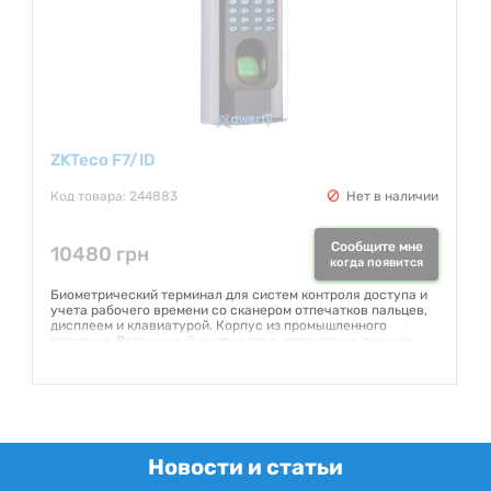
ZKTeco F7/ID
Код товара: 244883
Нет в наличии
Сообщите мне
10480 грн
когда появится
Биометрический терминал для систем контроля доступа и
учета рабочего времени со сканером отпечатков пальцев,
дисплеем и клавиатурой. Корпус из промышленного
пластика. Встроенный считыватель отпечатков пальцев,
инфракрасный датчик пальца, дисплей, светодиодная
индикация, динамик. Платформа ZEM500, алгоритм ZK
Finger 9.0, голосовое сопровождение прохода.
Гарантия:
1 месяц
Новости и статьи