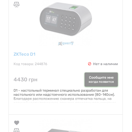
ZKTeco D1
Код товара: 244876
Нет в наличии
Сообщите мне
4430 грн
когда появится
D1 - настольный терминал специально разработан для
настольного или надстоечного использования (80-140см).
Благодаря расположению сканера отпечатка пальца, на
верхней части терминала, процесс проверки пользователя
происходит быстро и удобно. Высокочувствительный
датчик отпечатков пальцев BioID обеспечивает быструю и
точную проверку отпечатков пальцев.
Гарантия:
6 месяцев