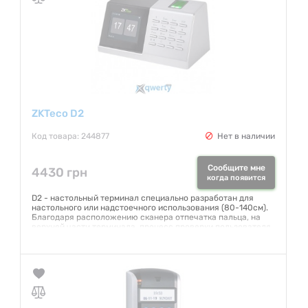
ZKTeco D2
Код товара: 244877
Нет в наличии
Сообщите мне
4430 грн
когда появится
D2 - настольный терминал специально разработан для
настольного или надстоечного использования (80-140см).
Благодаря расположению сканера отпечатка пальца, на
верхней части терминала, процесс проверки пользователя
происходит быстро и удобно. Высокочувствительный
датчик отпечатков пальцев BioID обеспечивает быструю и
точную проверку отпечатков пальцев.
Гарантия:
6 месяцев