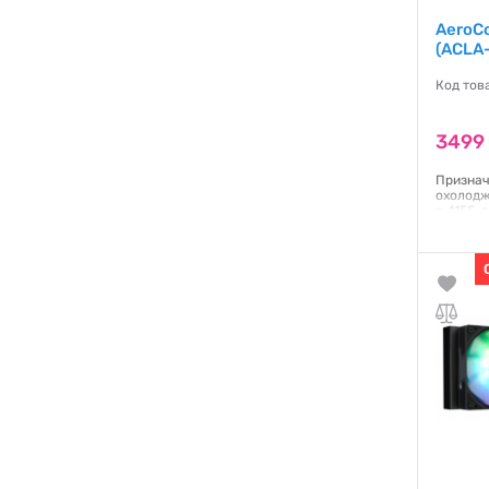
AeroCo
(ACLA-
Код тов
3499
Признач
охолодже
s-1155, 
AM4, s-
підшипн
шуму:36
Гаранти