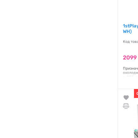
1stPla
WH)
Код тов
2099
Признач
охолодже
s-1155, 
AM4, s-
підшипн
Гаранти