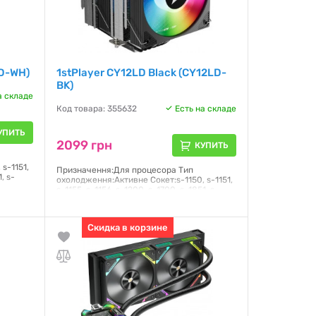
2D-WH)
1stPlayer CY12LD Black (CY12LD-
BK)
а складе
Код товара: 355632
Есть на складе
УПИТЬ
2099 грн
КУПИТЬ
s-1151,
Призначення:Для процесора Тип
, s-
охолодження:Активне Сокет:s-1150, s-1151,
s-1155, s-1156, s-1200, s-1700, s-1851, s-
AM4, s-AM5 Тип
підшипника:Гідродинамічний
Скидка в корзине
Гарантия:
12 месяцев