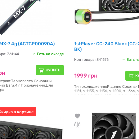
 MX-7 4g (ACTCP00090A)
1stPlayer CC-240 Black (CC
BK)
ра: 361144
Есть на складе
Код товара: 341676
Есть н
КУПИТЬ
рн
1999 грн
К
строю:Термопаста Основний
рий Вага:4 г Призначення:Для
Тип охолодження:Рідинне Сокет:s-1
ра
1151, s-1155, s-1156, s-1200, s-1366, 
s-1851, s-2011, s-AM2, s-AM2+, s-AM
я:
NO
AM3+, s-AM4, s-AM5, s-FM1, s-FM2,
Тип підшипника:Гідродинамічний Рі
шуму:33 дБ
Скидка в корзине
Гарантия:
12 месяцев