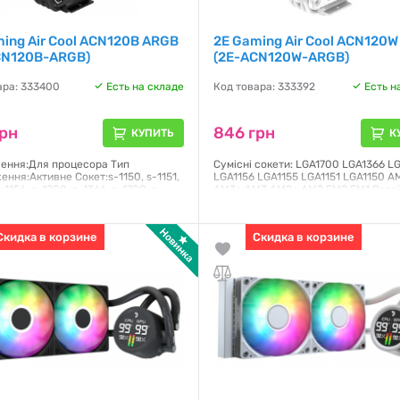
ing Air Cool ACN120B ARGB
2E Gaming Air Cool ACN120
CN120B-ARGB)
(2E-ACN120W-ARGB)
ара: 333400
Есть на складе
Код товара: 333392
Есть н
грн
846 грн
КУПИТЬ
К
ення:Для процесора Тип
Сумісні сокети: LGA1700 LGA1366 L
ння:Активне Сокет:s-1150, s-1151,
LGA1156 LGA1155 LGA1151 LGA1150 
s-1156, s-1200, s-1366, s-1700, s-
AM3+ AM3 AM2+ AM2 FM2 FM1 Розс
AM3+, s-AM4, s-AM5 Тип
потужність (TDP), до: 180 Вт Кількіс
ика:Гідродинамічний
попередньо встановлених вентилято
Діаметр вентилятора: 120 мм
Скидка в корзине
Скидка в корзине
я:
12 месяцев
Гарантия:
12 месяцев