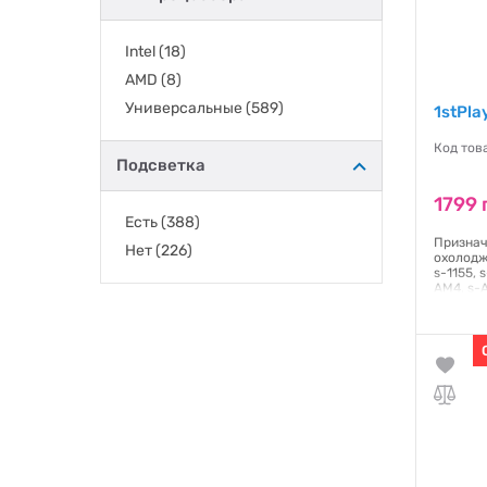
QUBE
(7)
Thermalright
(1)
Intel
(18)
Thermaltake
(14)
AMD
(8)
Vinga
(2)
Универсальные
(589)
1stPla
Xilence
(10)
Код тов
Zalman
(6)
Подсветка
1799 
Есть
(388)
Признач
Нет
(226)
охолодже
s-1155, 
AM4, s-
підшипн
Гаранти