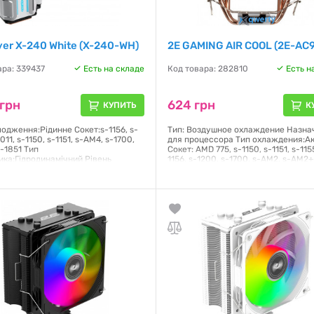
yer X-240 White (X-240-WH)
2E GAMING AIR COOL (2E-AC
ара: 339437
Есть на складе
Код товара: 282810
Есть н
грн
624 грн
КУПИТЬ
К
лодження:Рідинне Сокет:s-1156, s-
Тип: Воздушное охлаждение Назна
2011, s-1150, s-1151, s-AM4, s-1700,
для процессора Тип охлаждения:А
-1851 Тип
Сокет: AMD 775, s-1150, s-1151, s-115
ика:Гідродинамічний Рівень
1156, s-1200, s-1700, s-AM2, s-AM2+
 дБ Повітряний потік:57 CFM
s-AM3+, s-AM4, s -FM1, s-FM2 Тип
подшипника:Гидродинамический Ск
вращения кулера: 600-1700 об/ми
я:
24 месяца
Питание: 4 pin
Гарантия:
12 месяцев