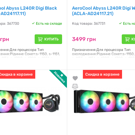
ol Abyss L240R Digi Black
AeroCool Abyss L240R Digi W
AD24117.11)
(ACLA-AD24117.21)
ара: 367730
Есть на складе
Код товара: 367731
Есть н
 грн
3499 грн
КУПИТЬ
К
ення:Для процесора Тип
Призначення:Для процесора Тип
ння:Рідинне Сокет:s-1150, s-1151,
охолодження:Рідинне Сокет:s-1150, 
s-1156, s-1200, s-1700, s-1851, s-
s-1155, s-1156, s-1200, s-1700, s-1851
AM5 Тип
AM4, s-AM5 Тип
ика:Гідродинамічний Рівень
підшипника:Гідродинамічний Рівень
 дБ Повітряний потік:81.5 CFM
шуму:36 дБ Повітряний потік:81.5 
Скидка в корзине
Скидка в корзине
я:
12 месяцев
Гарантия:
12 месяцев