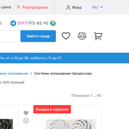
 цена
RU
Распродажа
Вход
5
(
097
) 972-82-92
Найти товар
т с 10 до 18. суббота с 11 до 17.
емы охлаждения
Системы охлаждения процессора
о: 629 позиций
Показаны: 1 ...
45
Скидка в корзине