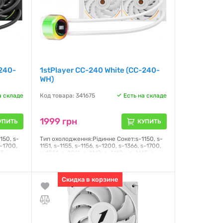
-240-
1stPlayer CC-240 White (CC-240-
WH)
а складе
Код товара: 341675
Есть на складе
1999 грн
УПИТЬ
КУПИТЬ
150, s-
Тип охолодження:Рідинне Сокет:s-1150, s-
s-1700,
1151, s-1155, s-1156, s-1200, s-1366, s-1700,
3, s-
s-1851, s-2011, s-AM2, s-AM2+, s-AM3, s-
 s-FM2+
AM3+, s-AM4, s-AM5, s-FM1, s-FM2, s-FM2+
вень
Тип підшипника:Гідродинамічний Рівень
шуму:33 дБ
Скидка в корзине
Гарантия:
12 месяцев