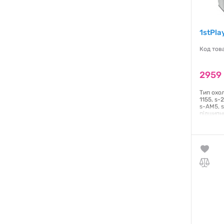
1stPla
Код тов
2959 
Тип охо
1155, s-
s-AM5, s
підшипн
шуму:33
Гаранти