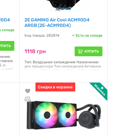
90D4
2E GAMING Air Cool ACM90D4
ARGB (2E-ACM90D4)
а складе
Код товара: 282814
Есть на складе
УПИТЬ
1118 грн
КУПИТЬ
чение:
ктивное
Тип: Воздушное охлаждение Назначение:
5, s-
для процессора Тип охлаждения:Активное
, s-AM3,
Сокет: s-1150, s-1151, s-1155, s-1156, s-1200,
s-1366, s-1700, s-AM2, s-AM2+, s-AM3, s-
орость
AM3+, s-AM4, s-FM1, s-FM2 Тип
н
подшипника:Гидродинамический Питание:
Скидка в корзине
3 pin, 4 pin Количество тепловых трубок:4
шт Количество вентиляторов:1 шт Размер
вентилятора:90 мм Скорость вращения
кулера: 800-2400 об/
Гарантия:
12 месяцев