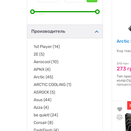
Производитель
Arctic
1st Player
(14)
Код това
2E
(5)
Aerocool
(10)
313 грн
273 г
APNX
(4)
Тип при
Arctic
(45)
колір:Сі
ARCTIC COOLING
(1)
процесо
ASROCK
(5)
Гаранти
Asus
(44)
Azza
(4)
be quiet!
(24)
Corsair
(8)
DarkFlash
(4)