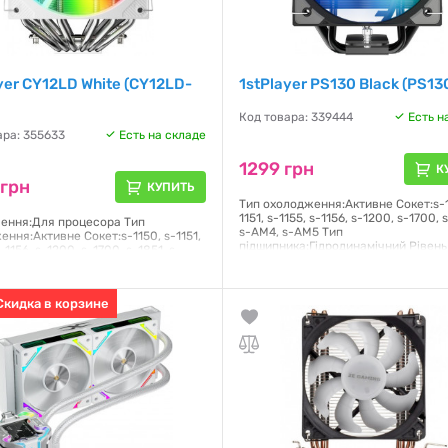
yer CY12LD White (CY12LD-
1stPlayer PS130 Black (PS13
Код товара: 339444
Есть н
ара: 355633
Есть на складе
1299 грн
К
 грн
КУПИТЬ
Тип охолодження:Активне Сокет:s-1
1151, s-1155, s-1156, s-1200, s-1700, 
ення:Для процесора Тип
s-AM4, s-AM5 Тип
ння:Активне Сокет:s-1150, s-1151,
підшипника:Гідродинамічний Рівень
s-1156, s-1200, s-1700, s-1851, s-
шуму:32 дБ Повітряний потік:78
AM5 Тип
ика:Гідродинамічний
Гарантия:
36 месяцев
Скидка в корзине
я:
12 месяцев