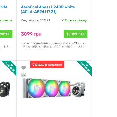
hite
AeroCool Abyss L240R White
(ACLA-AB24117.21)
а складе
Код товара: 367729
Есть на складе
3099 грн
УПИТЬ
КУПИТЬ
Тип охолодження:Рідинне Сокет:s-1150, s-
s-1151,
1151, s-1155, s-1156, s-1200, s-1700, s-1851,
, s-
s-AM4, s-AM5 Тип
підшипника:Гідродинамічний Рівень
шуму:36 дБ Повітряний потік:81.5 CFM
CFM
Живлення:3 pin, 4 pin Кількість
Скидка в корзине
вентиляторів:2 шт Розмір вентилятора:120
мм
Гарантия:
12 месяцев