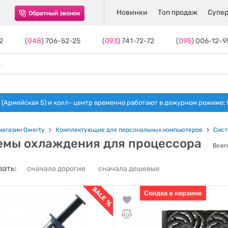
Новинки
Топ продаж
Супер
Обратный звонок
2
(
048
) 706-52-25
(
093
) 741-72-72
(
095
) 006-12-9
(Армейская 5) и колл- центр временно работают в дежурном режиме: Пн-п
магазин Qwerty
Комплектующие для персональных компьютеров
Сист
емы охлаждения для процессора
Всег
ать:
сначала дорогие
сначала дешевые
Скидка в корзине