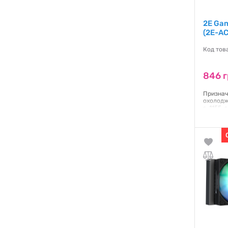
2E Gam
(2E-A
Код тов
846 
Признач
охолодже
s-1155, 
AM3, s-
підшипн
Гаранти