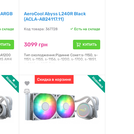
W ARGB
AeroCool Abyss L240R Black
(ACLA-AB24117.11)
а складе
Код товара: 367728
Есть на складе
3099 грн
УПИТЬ
КУПИТЬ
GA1200
Тип охолодження:Рідинне Сокет:s-1150, s-
AM5 AM4
1151, s-1155, s-1156, s-1200, s-1700, s-1851,
іювана
s-AM4, s-AM5 Тип
ть
підшипника:Гідродинамічний Рівень
рів: 1
шуму:36 дБ Повітряний потік:81.5 CFM
Живлення:3 pin, 4 pin Кількість
Скидка в корзине
вентиляторів:2 шт Розмір вентилятора:120
мм
Гарантия:
12 месяцев