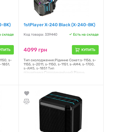
0-BK)
1stPlayer X-240 Black (X-240-BK)
а складе
Код товара: 339440
Есть на складе
4099 грн
УПИТЬ
КУПИТЬ
150, s-
Тип охолодження:Рідинне Сокет:s-1156, s-
s-1851,
1155, s-2011, s-1150, s-1151, s-AM4, s-1700,
s-AM5, s-1851 Тип
підшипника:Гідродинамічний Рівень
шуму:33 дБ Повітряний потік:57 CFM
Гарантия:
24 месяца