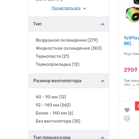
DeepCool
(92)
Посмотреть все
EKWB
(4)
FRACTAL DESIGN
(5)
Тип
Gamdias
(3)
1stPla
GAMEMAX
(39)
Воздушное охлаждение
(279)
BK)
Gelid Solution
(12)
Жидкостное охлаждение
(303)
Код тов
Gembird
(4)
Термопаста
(21)
GIGABYTE
(6)
Термопрокладка
(12)
2959 
Hyte
(1)
ID-COOLING
(96)
Размер вентилятора
Тип охо
1151, s-1
Jonsbo
(42)
s-1851, 
s-FM1, 
Lian Li
(30)
40 - 90 мм
(12)
підшипн
шуму:33 
MONTECH
(6)
92 - 140 мм
(562)
Гаранти
MSI
(16)
Более - 140 мм
(6)
Noctua
(19)
Без вентилятора
(35)
NZXT
(13)
PCCOOLER
(33)
Тип процессора