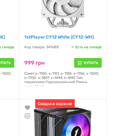
BK)
1stPlayer CY12 White (CY12-WH)
а складе
Код товара: 341688
Есть на складе
999 грн
УПИТЬ
КУПИТЬ
s-1200,
Сокет:s-1150, s-1151, s-1155, s-1156, s-1200,
s-1700, s-1851, s-AM4, s-AM5 Тип
підшипника:Гідродинамічний Рівень
шуму:38 дБ
Гарантия:
12 месяцев
Скидка в корзине