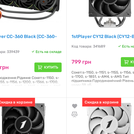
yer CC-360 Black (CC-360-
1stPlayer CY12 Black (CY12-
Код товара: 341689
Есть н
ара: 339439
Есть на складе
799 грн
К
грн
КУПИТЬ
Сокет:s-1150, s-1151, s-1155, s-1156, 
s-1700, s-1851, s-AM4, s-AM5 Тип
лодження:Рідинне Сокет:s-1150, s-
підшипника:Гідродинамічний Рівень
155, s-1156, s-1200, s-1366, s-1700,
шуму:38 дБ
s-2011, s-AM2, s-AM3, s-AM4, s-AM5,
s-FM2 Тип
Гарантия:
12 месяцев
ика:Гідродинамічний Рівень
дБ Повітряний потік:71.18 CFM
Скидка в корзине
Скидка в корзине
я:
24 месяца