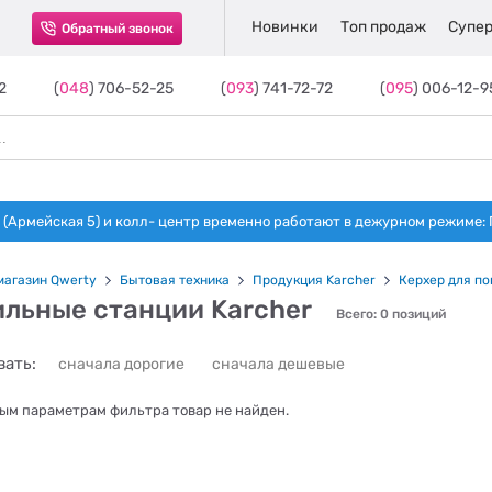
Новинки
Топ продаж
Супер
Обратный звонок
2
(
048
) 706-52-25
(
093
) 741-72-72
(
095
) 006-12-9
(Армейская 5) и колл- центр временно работают в дежурном режиме: Пн-п
магазин Qwerty
Бытовая техника
Продукция Karcher
Керхер для п
ильные станции Karcher
Всего: 0 позиций
ать:
сначала дорогие
сначала дешевые
ым параметрам фильтра товар не найден.