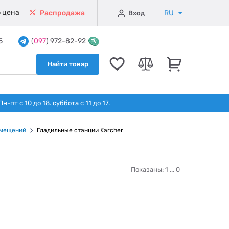
 цена
RU
Распродажа
Вход
5
(
097
) 972-82-92
Найти товар
т с 10 до 18. суббота с 11 до 17.
омещений
Гладильные станции Karcher
Показаны: 1 ...
0