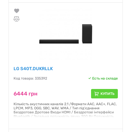
Гарантия:
12 месяцев
LG S40T.DUKRLLK
Код товара: 335392
Есть на складе
6444 грн
КУПИТЬ
Кількість акустичних каналів 2.1 /Формати AAC, AAC+, FLAC,
LPCM, MP3, OGG, SBC, WAV, WMA / Тип під'єднання
Бездротове Дротове Входи HDMI / Бездротові інтерфейси
Bluetooth / Загальна потужність звуку 300 Вт Потужність
сабвуфера 35 Вт / Колір Black / Вага Головний блок: 1.65 кг
Сабвуфер: 4.2 кг