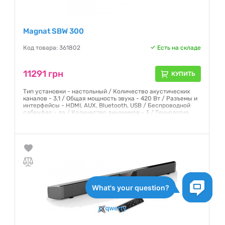
Magnat SBW 300
Код товара: 361802
Есть на складе
11291 грн
КУПИТЬ
Тип установки - настольный / Количество акустических
каналов - 3.1 / Общая мощность звука - 420 Вт / Разъемы и
интерфейсы - HDMI, AUX, Bluetooth, USB / Беспроводной
сабвуфер - да / Количество динамиков - 3 / Технология
звука - Dolby Digital /
Гарантия:
12 месяцев