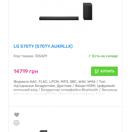
LG S70TY (S70TY.AUKRLLK)
Код товара: 335429
Есть на складе
14719 грн
КУПИТЬ
Формати AAC, FLAC, LPCM, MP3, SBC, WAV, WMA / Тип
під'єднання Бездротове, Дротове / Входи HDMI, Цифровий
оптичний вхід / Бездротові інтерфейси Bluetooth / Загальна
потужність звуку 400 Вт / Вага Головний блок: 3.0 кг,
Сабвуфер: 5.7 кг
Гарантия:
12 месяцев