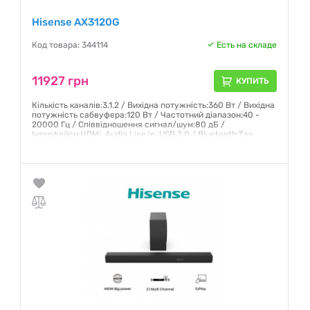
Hisense AX3120G
Код товара: 344114
Есть на складе
11927 грн
КУПИТЬ
Кількість каналів:3.1.2 / Вихідна потужність:360 Вт / Вихідна
потужність сабвуфера:120 Вт / Частотний діапазон:40 -
20000 Гц / Співвідношення сигнал/шум:80 дБ /
Інтерфейси:HDMi, Audio Line in, USB 2.0 / Bluetooth:Так
Гарантия:
12 месяцев