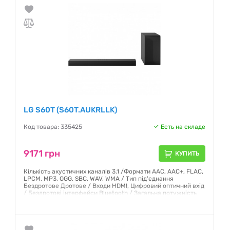
Гарантия:
12 месяцев
LG S60T (S60T.AUKRLLK)
Код товара: 335425
Есть на складе
9171 грн
КУПИТЬ
Кількість акустичних каналів 3.1 /Формати AAC, AAC+, FLAC,
LPCM, MP3, OGG, SBC, WAV, WMA / Тип під'єднання
Бездротове Дротове / Входи HDMI, Цифровий оптичний вхід
/ Бездротові інтерфейси Bluetooth / Загальна потужність
звуку 340 Вт / Вага Головний блок: 2.5 кг, Сабвуфер: 5.7 кг
Гарантия:
12 месяцев