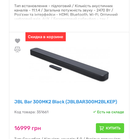
Тип встановлення - підлоговий / Кількість акустичних
каналів - 11.1.4 / Загальна потужність звуку - 2470 Вт /
Роз'єми та інтерфейси - HDMI, Bluetooth, Wi-Fi, Оптичний
цифровий вхід. AUX / Бездротовий сабвуфер - так /
Кількість динаміків - 25 / Технологія звуку - Dolby Atmos /
Гарантия:
12 месяцев
Скидка в корзине
JBL Bar 300MK2 Black (JBLBAR300M2BLKEP)
Код товара: 351661
Есть на складе
16999 грн
КУПИТЬ