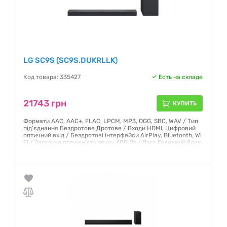
LG SC9S (SC9S.DUKRLLK)
Код товара: 335427
Есть на складе
21743 грн
КУПИТЬ
Формати AAC, AAC+, FLAC, LPCM, MP3, OGG, SBC, WAV / Тип
під'єднання Бездротове Дротове / Входи HDMI, Цифровий
оптичний вхід / Бездротові інтерфейси AirPlay, Bluetooth, Wi
Fi / Загальна потужність звуку 400 Вт / Вага Головний блок:
4.1 кг, Сабвуфер: 7.8 кг
Гарантия:
12 месяцев