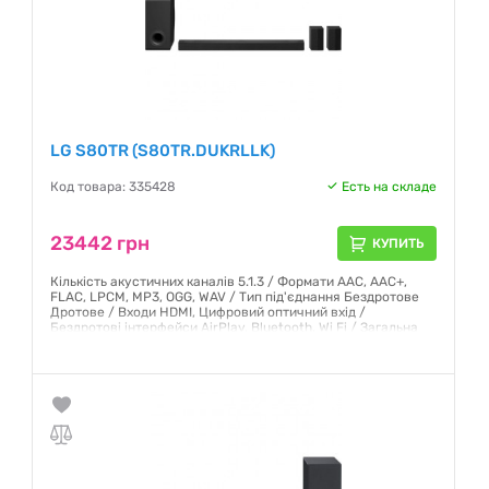
LG S80TR (S80TR.DUKRLLK)
Код товара: 335428
Есть на складе
23442 грн
КУПИТЬ
Кількість акустичних каналів 5.1.3 / Формати AAC, AAC+,
FLAC, LPCM, MP3, OGG, WAV / Тип під'єднання Бездротове
Дротове / Входи HDMI, Цифровий оптичний вхід /
Бездротові інтерфейси AirPlay, Bluetooth, Wi Fi / Загальна
потужність звуку 580 Вт / Вага Головний блок: 4.3 кг,
Сабвуфер: 10.0 кг, Задній динамік: 2.34 кг
Гарантия:
12 месяцев