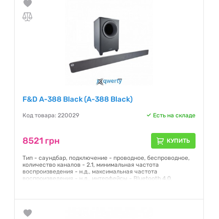
F&D A-388 Black (A-388 Black)
Код товара: 220029
Есть на складе
8521 грн
КУПИТЬ
Тип - саундбар, подключение - проводное, беспроводное,
количество каналов - 2.1, минимальная частота
воспроизведения - н.д., максимальная частота
воспроизведения - н.д., интерфейсы - Bluetooth 4.0,
разъемы - USB, Optical, AUX, мощность колонок, Вт - 140,
материал корпуса - пластик, вес - 7.1 кг, черный
Гарантия:
12 месяцев