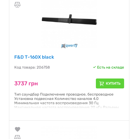
F&D Т-160Х black
Код товара: 206758
Есть на складе
3737 грн
КУПИТЬ
Тип саундбар Подключение проводное, беспроводное
Установка подвесная Количество каналов 4.0
Минимальная частота воспроизведения 30 Гц
Максимальная частота воспроизведения 20 кГц Разъемы
AUX, USB Интерфейсы Bluetooth 4.0 Мощность колонок, Вт
40 Оснащение беспроводной пульт ДУ Питание сеть
Материал корпуса пластик Вес 2.1 кг Страна производства
Китай
Гарантия:
12 месяцев