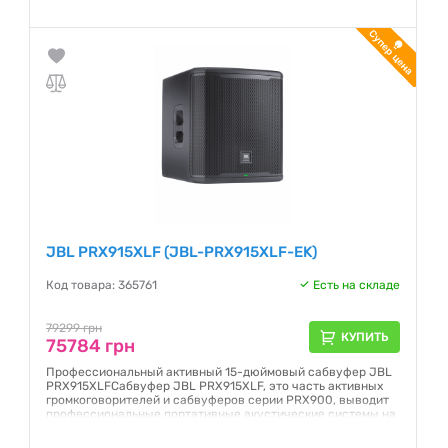
Гарантия:
12 месяцев
JBL PRX915XLF (JBL-PRX915XLF-EK)
Код товара: 365761
Есть на складе
79299 грн
КУПИТЬ
75784 грн
Профессиональный активный 15-дюймовый сабвуфер JBL
PRX915XLFСабвуфер JBL PRX915XLF, это часть активных
громкоговорителей и сабвуферов серии PRX900, выводит
профессиональные портативные акустические системы на
новый уровень благодаря усовершенствованной акустике,
комплексному DSP, непревзойденной мощ