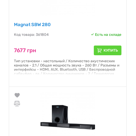
Magnat SBW 280
Код товара: 361804
Есть на складе
7677 грн
КУПИТЬ
Тип установки - настольный / Количество акустических
каналов - 2.1 / Общая мощность звука - 260 Вт / Разъемы и
интерфейсы - HDMI, AUX, Bluetooth, USB / Беспроводной
сабвуфер - да / Количество динамиков - 2 / Технология
звука - Dolby Digital /
Гарантия:
12 месяцев