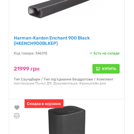
Harman-Kardon Enchant 900 Black
(HKENCH900BLKEP)
Код товара: 346315
Есть на складе
21999 грн
КУПИТЬ
Тип Саундбари / Тип під'єднання Бездротове / Комплект
постачання Пульт ДУ, Документація, Кронштейн для
крепления на стену, Саундбар, Кабель HDMI, Шнур
живлення змінного струму / Колір Black
Гарантия:
12 месяцев
Скидка в корзине