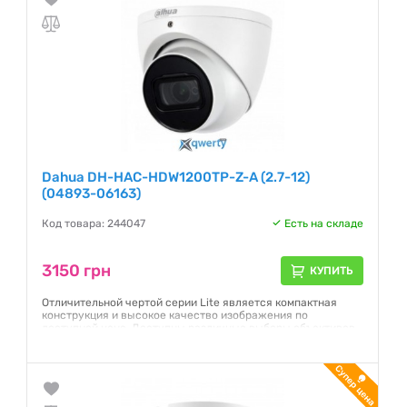
Dahua DH-HAC-HDW1200TP-Z-A (2.7-12)
(04893-06163)
Код товара: 244047
Есть на складе
3150 грн
КУПИТЬ
Отличительной чертой серии Lite является компактная
конструкция и высокое качество изображения по
доступной цене. Доступны различные выборы объективов,
как с вариофокальным фокусом так и с фиксированным.
Камеры поддерживают управление по OSD меню, легко
переключаются HD/SD. Простая модернизация аналоговой
системы до разрешения Full HD / HD720р на существующей
кабельной инфраструктуре.