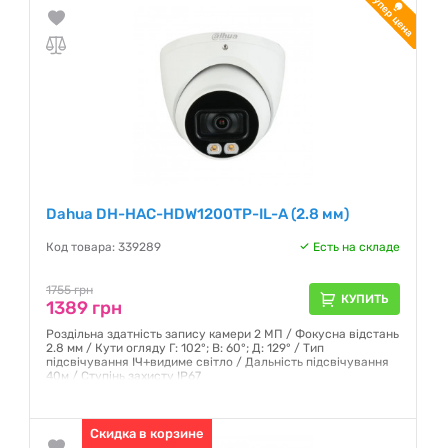
Dahua DH-HAC-HDW1200TP-IL-A (2.8 мм)
Код товара: 339289
Есть на складе
1755 грн
КУПИТЬ
1389 грн
Роздільна здатність запису камери 2 МП / Фокусна відстань
2.8 мм / Кути огляду Г: 102°; В: 60°; Д: 129° / Тип
підсвічування ІЧ+видиме світло / Дальність підсвічування
40м / Ступінь захисту IP67
Гарантия:
12 месяцев
Скидка в корзине