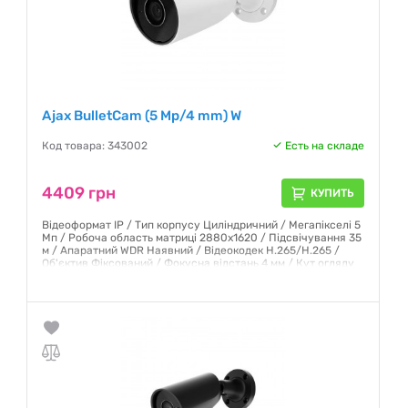
Ajax BulletCam (5 Mp/4 mm) W
Код товара: 343002
Есть на складе
4409 грн
КУПИТЬ
Відеоформат IP / Тип корпусу Циліндричний / Мегапікселі 5
Мп / Робоча область матриці 2880х1620 / Підсвічування 35
м / Апаратний WDR Наявний / Відеокодек H.265/H.265 /
Об'єктив Фіксований / Фокусна відстань 4 мм / Кут огляду
85°
Гарантия:
12 месяцев