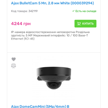
Ajax BulletCam 5 Мп, 2.8 мм White (000039294)
Код товара: 342119
Есть на складе
4244 грн
КУПИТЬ
IP-камера відеоспостереження неповоротна Роздільна
здатність: 5 MP Мережевий інтерфейс: 10 / 100 Base-T
Ethernet (RJ-45)
Гарантия:
12 месяцев
Ajax DomeCamMini (5Mp/4mm) B