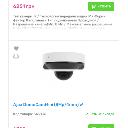
6251 грн
КУПИТЬ
Тип камеры IP / Технология передачи видео IP / Форм-
фактор Купольная / Тип подключения Проводной /
Разрешение камеры(Мп) 8 Мп / Максимальное разрешение
8 Мп (3840*2160) / Тип матрицы CMOS / Тип объектива
Фиксированный / Фокусное расстояние 4 мм / Угол обзора
по горизонтали от 71 до 90 / Угол обзора по горизонтали от
75° до 85°
Гарантия:
12 месяцев
Ajax DomeCamMini (8Mp/4mm) W
Код товара: 343036
Есть на складе