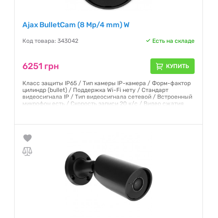
Ajax BulletCam (8 Mp/4 mm) W
Код товара: 343042
Есть на складе
6251 грн
КУПИТЬ
Класс защиты IP65 / Тип камеры IP-камера / Форм-фактор
цилиндр (bullet) / Поддержка Wi-Fi нету / Стандарт
видеосигнала IP / Тип видеосигнала сетевой / Встроенный
микрофон есть / Скорость записи 20 к/с / Видео сжатия
H.264, H.265
Гарантия:
12 месяцев