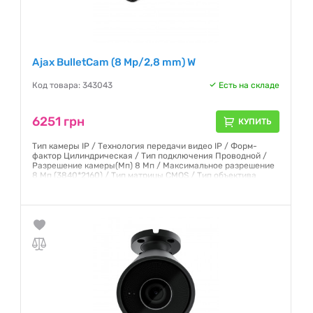
Ajax BulletCam (8 Mp/2,8 mm) W
Код товара: 343043
Есть на складе
6251 грн
КУПИТЬ
Тип камеры IP / Технология передачи видео IP / Форм-
фактор Цилиндрическая / Тип подключения Проводной /
Разрешение камеры(Мп) 8 Мп / Максимальное разрешение
8 Мп (3840*2160) / Тип матрицы CMOS / Тип объектива
Фиксированный / Фокусное расстояние 2,8 мм / Угол
обзора по горизонтали от 101 до 110 / Угол обзора по
горизонтали от 100° до 110°
Гарантия:
12 месяцев