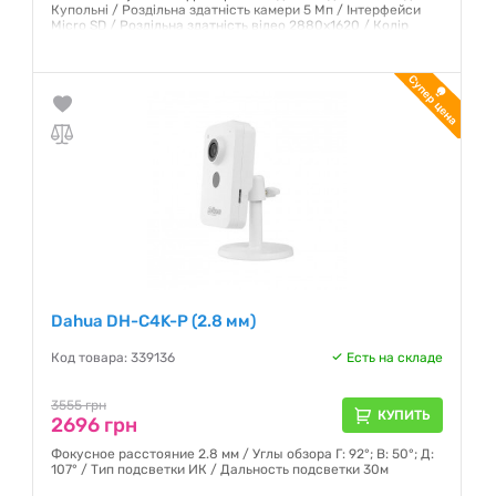
Купольні / Роздільна здатність камери 5 Мп / Інтерфейси
Micro SD / Роздільна здатність відео 2880x1620 / Колір
Чорний
Гарантия:
12 месяцев
Dahua DH-C4K-P (2.8 мм)
Код товара: 339136
Есть на складе
3555 грн
КУПИТЬ
2696 грн
Фокусное расстояние 2.8 мм / Углы обзора Г: 92°; В: 50°; Д:
107° / Тип подсветки ИК / Дальность подсветки 30м