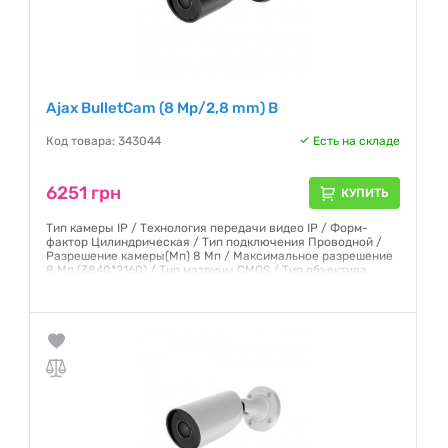
Ajax BulletCam (8 Mp/2,8 mm) B
Код товара: 343044
Есть на складе
6251 грн
КУПИТЬ
Тип камеры IP / Технология передачи видео IP / Форм-
фактор Цилиндрическая / Тип подключения Проводной /
Разрешение камеры(Мп) 8 Мп / Максимальное разрешение
8 Мп (3840*2160) / Тип матрицы CMOS / Тип объектива
Фиксированный / Фокусное расстояние 2,8 мм / Угол
обзора по горизонтали от 101 до 110 / Угол обзора по
горизонтали от 100° до 110°
Гарантия:
12 месяцев