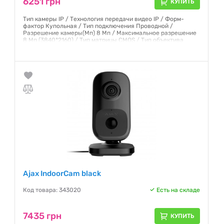
6251 грн
КУПИТЬ
Тип камеры IP / Технология передачи видео IP / Форм-
фактор Купольная / Тип подключения Проводной /
Разрешение камеры(Мп) 8 Мп / Максимальное разрешение
8 Мп (3840*2160) / Тип матрицы CMOS / Тип объектива
Фиксированный / Фокусное расстояние 4 мм / Угол обзора
по горизонтали от 71 до 90 / Угол обзора по горизонтали от
75° до 85°
Гарантия:
12 месяцев
Ajax IndoorCam black
Код товара: 343020
Есть на складе
7435 грн
КУПИТЬ