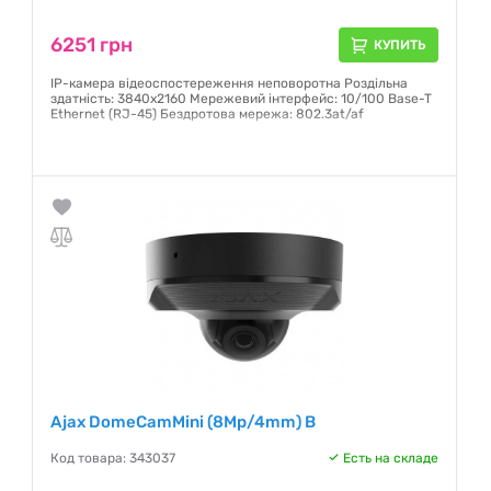
6251 грн
КУПИТЬ
IP-камера відеоспостереження неповоротна Роздільна
здатність: 3840х2160 Мережевий інтерфейс: 10/100 Base-T
Ethernet (RJ-45) Бездротова мережа: 802.3at/af
Гарантия:
12 месяцев
Ajax DomeCamMini (8Mp/4mm) B
Код товара: 343037
Есть на складе