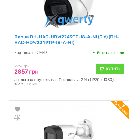
Dahua DH-HAC-HDW2249TP-I8-A-NI (3.6) (DH-
HAC-HDW2249TP-I8-A-NI)
Код товара: 294981
Есть на складе
2967 грн
КУПИТЬ
2857 грн
аналоговая, купольные, Проводная, 2 Мп (1920 x 1080),
1/2.8", 3.6 мм
Гарантия:
12 месяцев