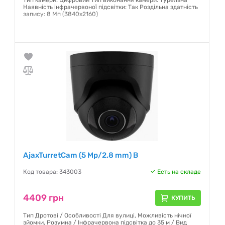
Тип камери: Цифровий Тип виконання камери: Турельна
Наявність інфрачервоної підсвітки: Так Роздільна здатність
запису: 8 Мп (3840х2160)
Гарантия:
12 месяцев
AjaxTurretCam (5 Mp/2.8 mm) B
Код товара: 343003
Есть на складе
4409 грн
КУПИТЬ
Тип Дротові / Особливості Для вулиці, Можливість нічної
зйомки, Розумна / Інфрачервона підсвітка до 35 м / Вид