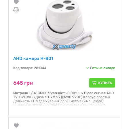
AHD камера H-801
Код товара: 281044
Есть на складе
645 грн
КУПИТЬ
Матриця 1 / 4" СМОЅ Чутливість 0.001 Lux Відео сигнал AHD
TVI CVI CVBS Дозвіл 1.3 Mpix ((1280*720P) Корпус пластик
Дальність ІЧ-підсвічування до 20 метрів (24 ІЧ-діода)
Живлення DC12V / 290mA Об'єктив f=3.6 мм Розміри Ø
88×70 Вага 450 гр Температура зберігання -30...+60 З
Робочі температури +5....+45
Гарантия:
12 месяцев