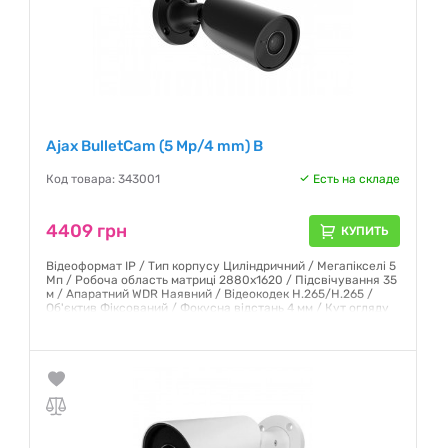
Ajax BulletCam (5 Mp/4 mm) B
Код товара: 343001
Есть на складе
4409 грн
КУПИТЬ
Відеоформат IP / Тип корпусу Циліндричний / Мегапікселі 5
Мп / Робоча область матриці 2880х1620 / Підсвічування 35
м / Апаратний WDR Наявний / Відеокодек H.265/H.265 /
Об'єктив Фіксований / Фокусна відстань 4 мм / Кут огляду
85°
Гарантия:
12 месяцев