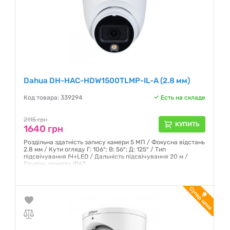
Dahua DH-HAC-HDW1500TLMP-IL-A (2.8 мм)
Код товара: 339294
Есть на складе
2115 грн
КУПИТЬ
1640 грн
Роздільна здатність запису камери 5 МП / Фокусна відстань
2.8 мм / Кути огляду Г: 106°; В: 56°; Д: 125° / Тип
підсвічування ІЧ+LED / Дальність підсвічування 20 м /
Ступінь захисту IP67
Гарантия:
12 месяцев