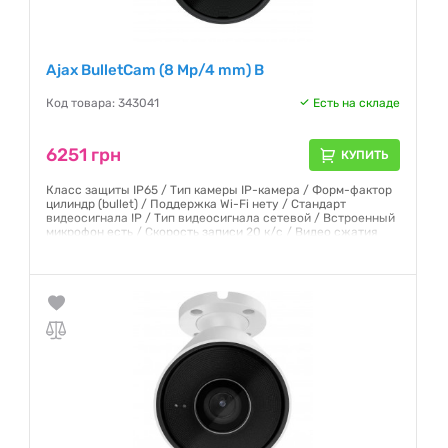
Ajax BulletCam (8 Mp/4 mm) B
Код товара: 343041
Есть на складе
6251 грн
КУПИТЬ
Класс защиты IP65 / Тип камеры IP-камера / Форм-фактор
цилиндр (bullet) / Поддержка Wi-Fi нету / Стандарт
видеосигнала IP / Тип видеосигнала сетевой / Встроенный
микрофон есть / Скорость записи 20 к/с / Видео сжатия
H.264, H.265
Гарантия:
12 месяцев