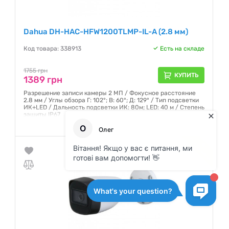
Dahua DH-HAC-HFW1200TLMP-IL-A (2.8 мм)
Код товара: 338913
Есть на складе
1755 грн
КУПИТЬ
1389 грн
Разрешение записи камеры 2 МП / Фокусное расстояние
2.8 мм / Углы обзора Г: 102°; В: 60°; Д: 129° / Тип подсветки
ИК+LED / Дальность подсветки ИК: 80м; LED: 40 м / Степень
защиты IP67
Гарантия:
12 месяцев