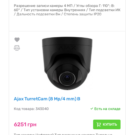
Разрешение записи камеры 4 МП / Углы обзора Г: 110°; В:
60° / Тип установки камеры Внутренняя / Тип подсветки ИК
/ Дальность подсветки 8м / Степень защиты IP20
Гарантия:
12 месяцев
Ajax TurretCam (8 Mp/4 mm) B
Код товара: 343040
Есть на складе
6251 грн
КУПИТЬ