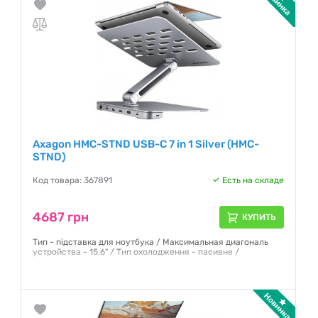
Axagon HMC-STND USB-C 7 in 1 Silver (HMC-
STND)
Код товара: 367891
Есть на складе
4687 грн
КУПИТЬ
Тип - підставка для ноутбука / Максимальная диагональ
устройства - 15.6" / Тип охолодження - пасивне /
Гарантия:
12 месяцев