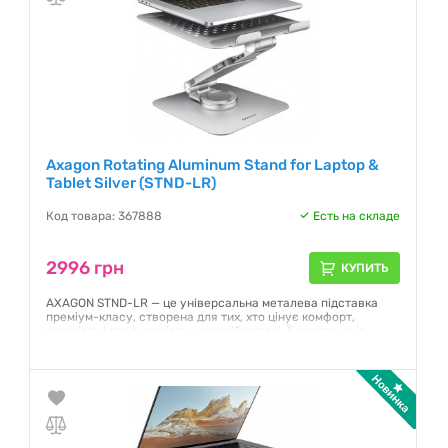
Axagon Rotating Aluminum Stand for Laptop &
Tablet Silver (STND-LR)
Код товара: 367888
Есть на складе
2996 грн
КУПИТЬ
AXAGON STND-LR — це універсальна металева підставка
преміум-класу, створена для тих, хто цінує комфорт,
гнучкість і продуманість у кожній деталі. Її конструкція
поєднує обертання на 360°, подвійний шарнір і
телескопічну секцію, що дає змогу ідеально налаштувати
висоту, кут нахилу та положення пристрою для
максимальної зручності.
Гарантия:
12 месяцев