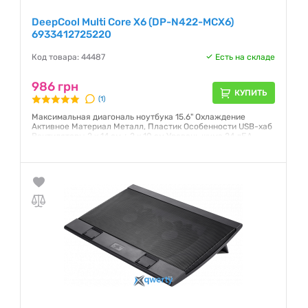
DeepCool Multi Core X6 (DP-N422-MCX6)
6933412725220
Код товара: 44487
Есть на складе
986 грн
КУПИТЬ
(1)
Максимальная диагональ ноутбука 15.6" Охлаждение
Активное Материал Металл, Пластик Особенности USB-хаб
Вентиляторы 2 х 14 см + 2 х 10 см Уровень шума 24 дБА
Питание 5 В от USB порта Дополнительные характеристики
Пользователь может самостоятельно управлять
вентиляцией отдельных зон ноутбука и контролировать
потребление электроэнергии, выбрав один из...
Гарантия:
12 месяцев