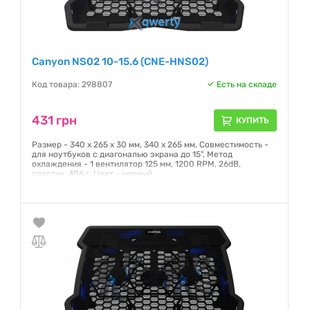
Canyon NS02 10-15.6 (CNE-HNS02)
Код товара: 298807
Есть на складе
431 грн
КУПИТЬ
Размер - 340 х 265 х 30 мм, 340 х 265 мм, Совместимость -
для ноутбуков с диагональю экрана до 15", Метод
охлаждения - 1 вентилятор 125 мм, 1200 RPM, 26dB,
пластик, 406 г, Цвет - черный
Гарантия:
12 месяцев