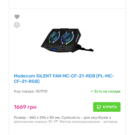
для захисту комп'ютера /Силіконові нековзкі ніжки, що
стабілізують підставку / Розміри: 265x225x50 мм (у
складеному вигляді)...
Гарантия:
NO
Modecom SILENT FAN MC-CF-21-RGB (PL-MC-
CF-21-RGB)
Код товара: 357910
Есть на складе
1669 грн
КУПИТЬ
Розмір - 460 х 296 х 50 мм, Сумісність - для ноутбуків з
діагоналлю екрану 12-17", Метод охолоджування - активне,
метал, пластик, 1.245 кг, Колір - чорний
Гарантия:
12 месяцев