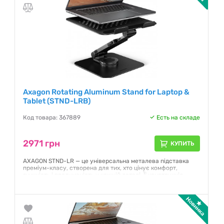
Axagon Rotating Aluminum Stand for Laptop &
Tablet (STND-LRB)
Код товара: 367889
Есть на складе
2971 грн
КУПИТЬ
AXAGON STND-LR — це універсальна металева підставка
преміум-класу, створена для тих, хто цінує комфорт,
гнучкість і продуманість у кожній деталі. Її конструкція
поєднує обертання на 360°, подвійний шарнір і
телескопічну секцію, що дає змогу ідеально налаштувати
висоту, кут нахилу та положення пристрою для
максимальної зручності.
Гарантия:
12 месяцев