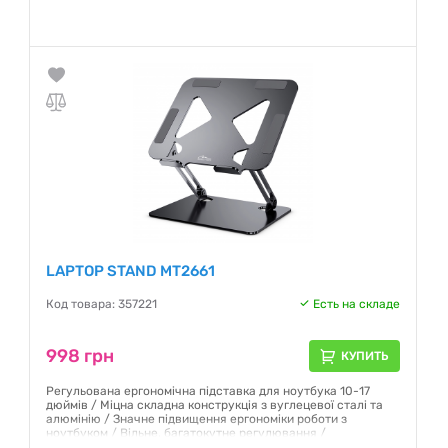
LAPTOP STAND MT2661
Код товара: 357221
Есть на складе
998 грн
КУПИТЬ
Регульована ергономічна підставка для ноутбука 10-17
дюймів / Міцна складна конструкція з вуглецевої сталі та
алюмінію / Значне підвищення ергономіки роботи з
ноутбуком / Вільне, багатокутне регулювання /
Максимальний підйом ноутбука: ~ 17 см Силіконові накладки