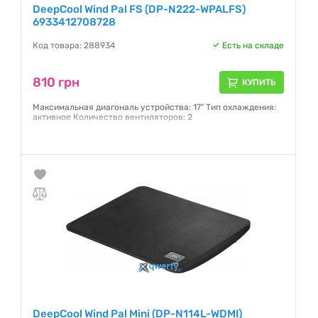
DeepCool Wind Pal FS (DP-N222-WPALFS)
6933412708728
Код товара: 288934
Есть на складе
810 грн
КУПИТЬ
Максимальная диагональ устройства: 17" Тип охлаждения:
активное Количество вентиляторов: 2
Гарантия:
12 месяцев
DeepCool Wind Pal Mini (DP-N114L-WDMI)