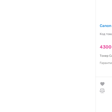
Canon 
Код тов
4300
Тонер C
Гаранти