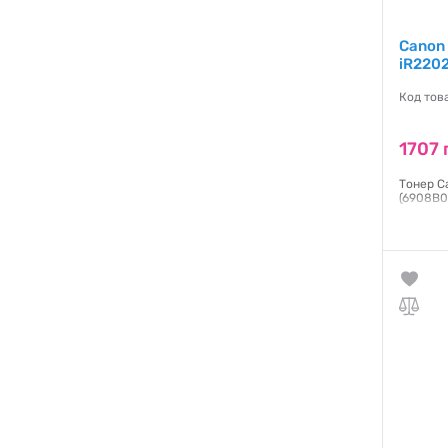
Canon
iR220
Код тов
1707 
Тонер C
(6908B0
Гаранти