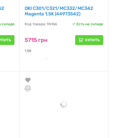
42
OKI C301/C321/MC332/MC342
Magenta 1,5K (44973542)
а складе
Код товара: 96166
Есть на складе
5715 грн
УПИТЬ
КУПИТЬ
1.5K
Гарантия:
NO