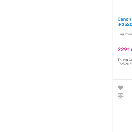
Canon 
iR252
Код тов
2291 
Тонер C
iR2520/
Гаранти