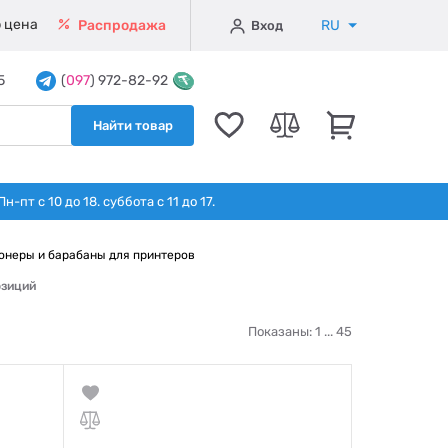
 цена
RU
Распродажа
Вход
5
(
097
) 972-82-92
Найти товар
т с 10 до 18. суббота с 11 до 17.
онеры и барабаны для принтеров
озиций
Показаны: 1 ...
45