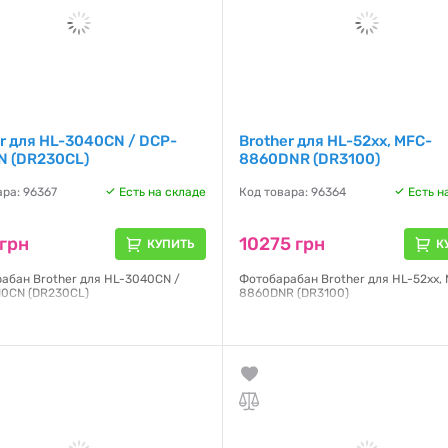
r для HL-3040CN / DCP-
Brother для HL-52xx, MFC-
N (DR230CL)
8860DNR (DR3100)
ара: 96367
Есть на складе
Код товара: 96364
Есть н
грн
10275 грн
КУПИТЬ
К
абан Brother для HL-3040CN /
Фотобарабан Brother для HL-52xx,
0CN (DR230CL)
8860DNR (DR3100)
я:
NO
Гарантия:
NO