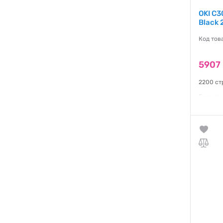
OKI C
Black 
Код тов
5907 
2200 ст
Гаранти