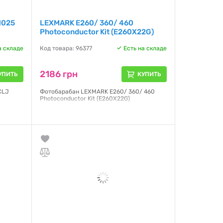
1025
LEXMARK E260/ 360/ 460
Photoconductor Kit (E260X22G)
а складе
Код товара: 96377
Есть на складе
2186 грн
УПИТЬ
КУПИТЬ
CLJ
Фотобарабан LEXMARK E260/ 360/ 460
Photoconductor Kit (E260X22G)
Гарантия:
NO