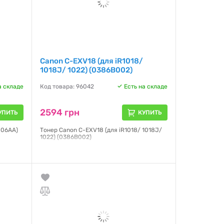
Canon C-EXV18 (для iR1018/
1018J/ 1022) (0386B002)
а складе
Код товара: 96042
Есть на складе
2594 грн
УПИТЬ
КУПИТЬ
006AA)
Тонер Canon C-EXV18 (для iR1018/ 1018J/
1022) (0386B002)
Гарантия:
NO