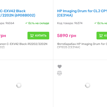
 C-EXV42 Black
HP Imaging Drum for CLJ CP
2/2202N (6908B002)
(CE314A)
ара: 96064
Есть на складе
Код товара: 96374
Есть н
грн
5890 грн
КУПИТЬ
К
anon C-EXV42 Black iR2202/2202N
Фотобарабан HP Imaging Drum for 
02)
CP1025 (CE314A)
я:
NO
Гарантия:
NO