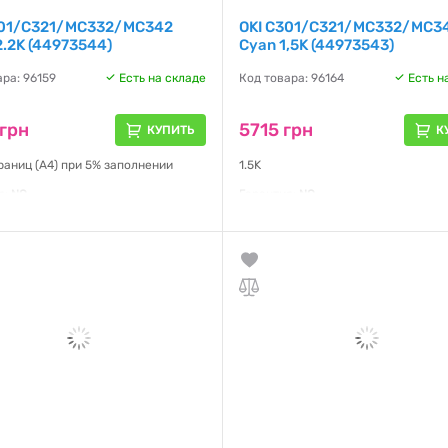
301/C321/MC332/MC342
OKI C301/C321/MC332/MC3
2.2K (44973544)
Cyan 1,5K (44973543)
ара: 96159
Есть на складе
Код товара: 96164
Есть н
грн
5715 грн
КУПИТЬ
К
раниц (A4) при 5% заполнении
1.5K
я:
NO
Гарантия:
NO