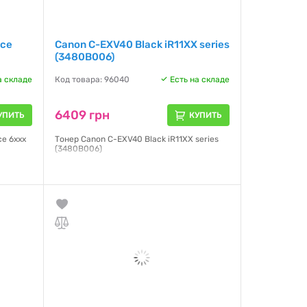
nce
Canon C-EXV40 Black iR11XX series
(3480B006)
а складе
Код товара: 96040
Есть на складе
6409 грн
УПИТЬ
КУПИТЬ
ce 6ххх
Тонер Canon C-EXV40 Black iR11XX series
(3480B006)
Гарантия:
NO