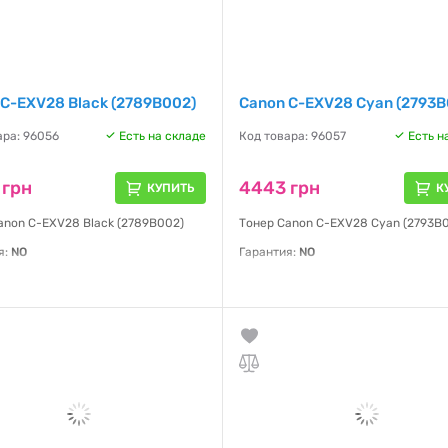
C-EXV28 Black (2789B002)
Canon C-EXV28 Cyan (2793B
ара: 96056
Есть на складе
Код товара: 96057
Есть н
 грн
4443 грн
КУПИТЬ
К
anon C-EXV28 Black (2789B002)
Тонер Canon C-EXV28 Cyan (2793B
я:
NO
Гарантия:
NO