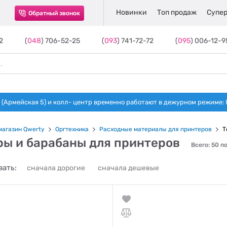
Новинки
Топ продаж
Супер
Обратный звонок
2
(
048
) 706-52-25
(
093
) 741-72-72
(
095
) 006-12-9
(Армейская 5) и колл- центр временно работают в дежурном режиме: Пн-п
магазин Qwerty
Оргтехника
Расходные материалы для принтеров
Т
ры и барабаны для принтеров
Всего: 50 п
ать:
сначала дорогие
сначала дешевые