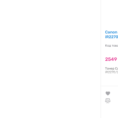
Canon 
iR227
Код тов
2549
Тонер C
iR2270/
Гаранти