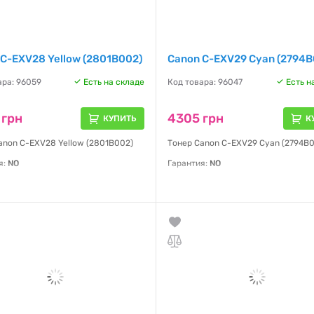
C-EXV28 Yellow (2801B002)
Canon C-EXV29 Cyan (2794B
ара: 96059
Есть на складе
Код товара: 96047
Есть н
 грн
4305 грн
КУПИТЬ
К
anon C-EXV28 Yellow (2801B002)
Тонер Canon C-EXV29 Cyan (2794B
я:
NO
Гарантия:
NO