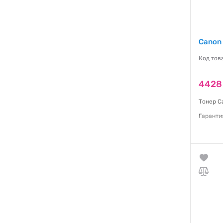
Canon 
Код тов
4428
Тонер C
Гаранти