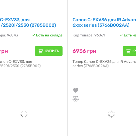
C-EXV33, для
Canon C-EXV36 для IR Adva
0/2520i/2530 (2785B002)
6ххх series (3766B002AA)
ара: 96043
Есть на складе
Код товара: 96061
Есть н
грн
6936 грн
КУПИТЬ
К
anon C-EXV33, для
Тонер Canon C-EXV36 для IR Advan
2520i/2530 (2785B002)
series (3766B002AA)
я:
NO
Гарантия:
NO