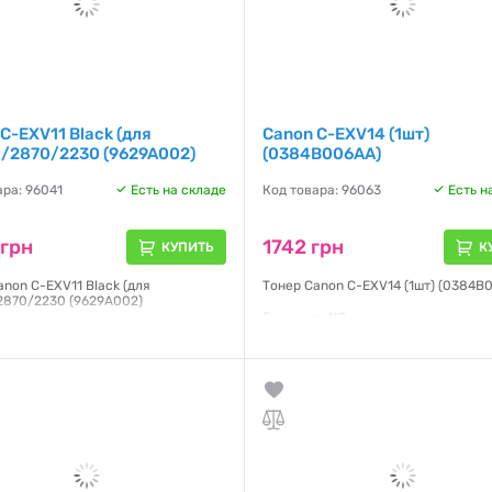
C-EXV11 Black (для
Canon C-EXV14 (1шт)
0/2870/2230 (9629A002)
(0384B006AA)
ара: 96041
Есть на складе
Код товара: 96063
Есть н
 грн
1742 грн
КУПИТЬ
К
anon C-EXV11 Black (для
Тонер Canon C-EXV14 (1шт) (0384B
2870/2230 (9629A002)
Гарантия:
NO
я:
NO