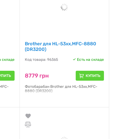
Brother для HL-53xx,MFC-8880
(DR3200)
а складе
Код товара: 96365
Есть на складе
8779 грн
УПИТЬ
КУПИТЬ
 MFC-
Фотобарабан Brother для HL-53xx,MFC-
8880 (DR3200)
Гарантия:
NO