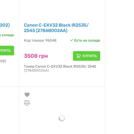
002)
Canon C-EXV32 Black IR2535/
2545 (2786B002AA)
а складе
Код товара: 96048
Есть на складе
УПИТЬ
3508 грн
КУПИТЬ
002)
Тонер Canon C-EXV32 Black IR2535/ 2545
(2786B002AA)
Гарантия:
NO