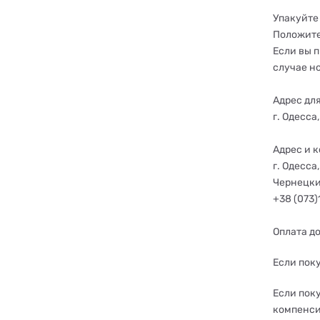
Упакуйте
Положите
Если вы п
случае н
Адрес дл
г. Одесса
Адрес и 
г. Одесс
Чернецки
+38 (073)
Оплата д
Если пок
Если поку
компенси