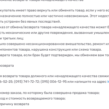
купатель имеет право вернуть или обменять товар, если у него е
 назначению полностью или частично невозможным. Этот недост
ть устранен без явных последствий.
каз от обмена/возврата товара ненадлежащего качества может 
есть механические или другие повреждения, вызванные умышл
и третьих лиц;
было совершено несанкционированное вмешательство, ремонт и
мпонентов товара, нарушена конструкция или схема товара.
врата товара, если брак будет подтвержден, мы обменяем вам тов
возврата
я возврата товара должного или ненадлежащего качества свяжите
6-52-25; (093) 741-72-72; (095) 006-12-95 или напишите на адрес
омер заказа, по которому была совершена продажа товара;
од и стоимость возвращаемого товара;
причину возврата