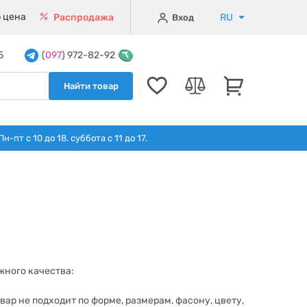
 цена
RU
Распродажа
Вход
5
(
097
) 972-82-92
Найти товар
т с 10 до 18. суббота с 11 до 17.
жного качества:
ар не подходит по форме, размерам, фасону, цвету,