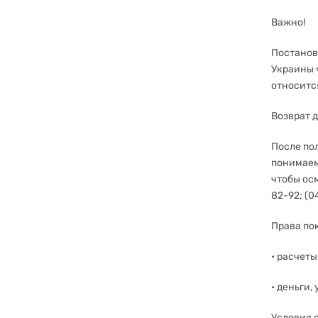
Важно!
Постанов
Украины 
относитс
Возврат 
После по
понимаем
чтобы ос
82-92; (0
Права по
• расчеты
• деньги,
Условия 