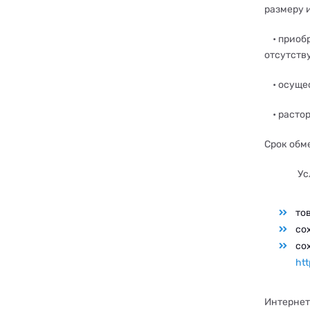
размеру 
•
приобр
отсутств
•
осущес
•
растор
Срок обме
Ус
то
со
со
htt
Интернет