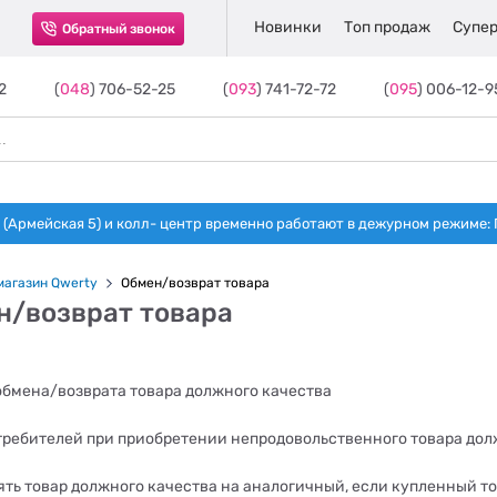
Новинки
Топ продаж
Супер
Обратный звонок
2
(
048
) 706-52-25
(
093
) 741-72-72
(
095
) 006-12-9
(Армейская 5) и колл- центр временно работают в дежурном режиме: Пн-п
магазин Qwerty
Обмен/возврат товара
н/возврат товара
обмена/возврата товара должного качества
требителей при приобретении непродовольственного товара дол
ть товар должного качества на аналогичный, если купленный тов