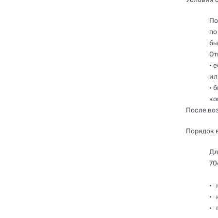
По
по
бы
От
• 
ил
• 
ко
После воз
Порядок 
Дл
70
•
н
•
к
•