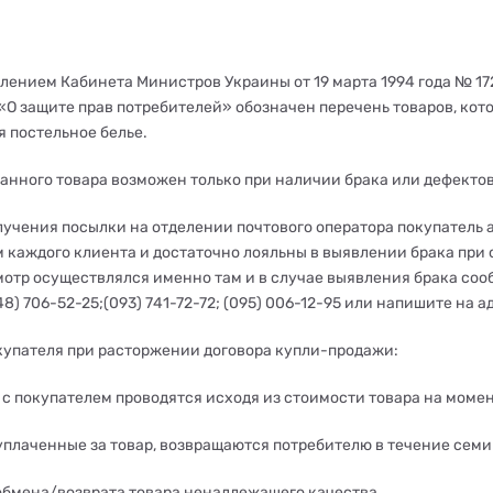
лением Кабинета Министров Украины от 19 марта 1994 года № 1
«О защите прав потребителей» обозначен перечень товаров, кото
я постельное белье.
данного товара возможен только при наличии брака или дефектов
лучения посылки на отделении почтового оператора покупатель 
 каждого клиента и достаточно лояльны в выявлении брака при о
мотр осуществлялся именно там и в случае выявления брака соо
48) 706-52-25;(093) 741-72-72; (095) 006-12-95 или напишите на 
купателя при расторжении договора купли-продажи:
 с покупателем проводятся исходя из стоимости товара на момен
 уплаченные за товар, возвращаются потребителю в течение семи
обмена/возврата товара ненадлежащего качества