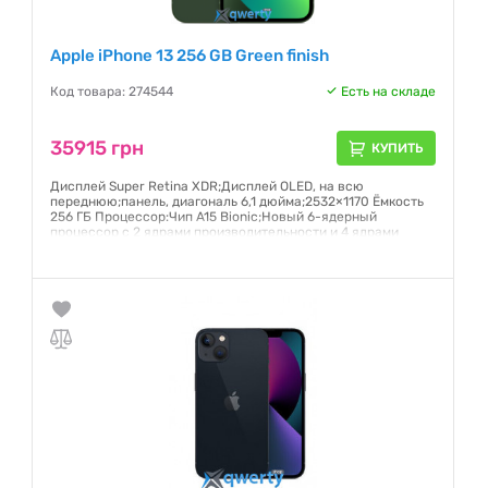
Apple iPhone 13 256 GB Green finish
Код товара: 274544
Есть на складе
35915 грн
КУПИТЬ
Дисплей Super Retina XDR;Дисплей OLED, на всю
переднюю;панель, диагональ 6,1 дюйма;2532×1170 Ёмкость
256 ГБ Процессор:Чип A15 Bionic;Новый 6-ядерный
процессор с 2 ядрами производительности и 4 ядрами
эффективности;Новый 4-ядерный графический процессор
Гарантия:
6 месяцев