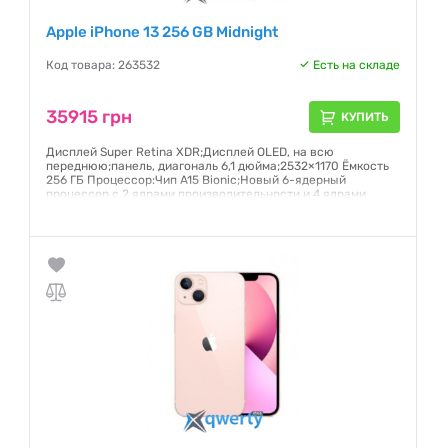
Apple iPhone 13 256 GB Midnight
Код товара: 263532
Есть на складе
35915 грн
КУПИТЬ
Дисплей Super Retina XDR;Дисплей OLED, на всю
переднюю;панель, диагональ 6,1 дюйма;2532×1170 Ёмкость
256 ГБ Процессор:Чип A15 Bionic;Новый 6-ядерный
процессор с 2 ядрами производительности и 4 ядрами
эффективности;Новый 4-ядерный графический процессор
Гарантия:
6 месяцев