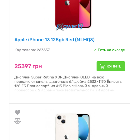
Apple iPhone 13 128gb Red (MLMQ3)
Код товара: 263537
Есть на складе
25397 грн
КУПИТЬ
Дисплей Super Retina XDR;Дисплей OLED, на всю
переднюю;панель, диагональ 6,1 дюйма;2532×1170 Ёмкость
128 ГБ Процессор:Чип A15 Bionic;Новый 6-ядерный
процессор с 2 ядрами производительности и 4 ядрами
эффективности;Новый 4-ядерный графический процессор
Гарантия:
6 месяцев