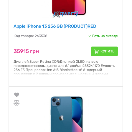
Apple iPhone 13 256 GB (PRODUCT)RED
Код товара: 263538
Есть на складе
35915 грн
КУПИТЬ
Дисплей Super Retina XDR;Дисплей OLED, на всю
переднюю;панель, диагональ 6,1 дюйма;2532×1170 Ёмкость
256 ГБ Процессор:Чип A15 Bionic;Новый 6-ядерный
процессор с 2 ядрами производительности и 4 ядрами
эффективности;Новый 4-ядерный графический процессор
Гарантия:
6 месяцев