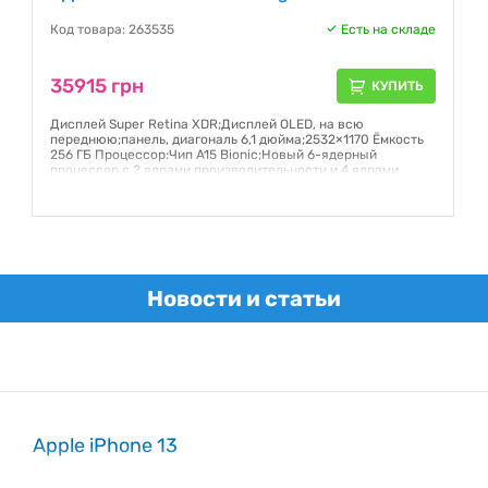
Код товара: 263535
Есть на складе
35915 грн
КУПИТЬ
Дисплей Super Retina XDR;Дисплей OLED, на всю
переднюю;панель, диагональ 6,1 дюйма;2532×1170 Ёмкость
256 ГБ Процессор:Чип A15 Bionic;Новый 6-ядерный
процессор с 2 ядрами производительности и 4 ядрами
эффективности;Новый 4-ядерный графический процессор
Гарантия:
6 месяцев
Новости и статьи
Apple iPhone 13