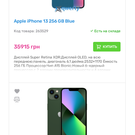
Apple iPhone 13 256 GB Blue
Код товара: 263529
Есть на складе
35915 грн
КУПИТЬ
Дисплей Super Retina XDR;Дисплей OLED, на всю
переднюю;панель, диагональ 6,1 дюйма;2532×1170 Ёмкость
256 ГБ Процессор:Чип A15 Bionic;Новый 6-ядерный
процессор с 2 ядрами производительности и 4 ядрами
эффективности;Новый 4-ядерный графический процессор
Гарантия:
6 месяцев