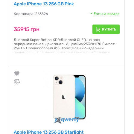
Apple iPhone 13 256 GB Pink
Код товара: 263526
Есть на складе
35915 грн
КУПИТЬ
Дисплей Super Retina XDR;Дисплей OLED, на всю
переднюю;панель, диагональ 6,1 дюйма;2532×1170 Ёмкость
256 ГБ Процессор:Чип A15 Bionic;Новый 6-ядерный
процессор с 2 ядрами производительности и 4 ядрами
эффективности;Новый 4-ядерный графический процессор
Гарантия:
6 месяцев
Apple iPhone 13 256 GB Starlight