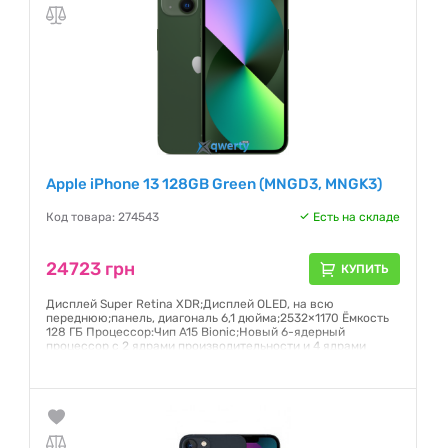
Apple iPhone 13 128GB Green (MNGD3, MNGK3)
Код товара: 274543
Есть на складе
24723 грн
КУПИТЬ
Дисплей Super Retina XDR;Дисплей OLED, на всю
переднюю;панель, диагональ 6,1 дюйма;2532×1170 Ёмкость
128 ГБ Процессор:Чип A15 Bionic;Новый 6-ядерный
процессор с 2 ядрами производительности и 4 ядрами
эффективности;Новый 4-ядерный графический процессор
Гарантия:
6 месяцев