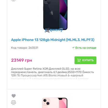
Apple iPhone 13 128gb Midnight (MLML3, MLPF3)
Код товара: 263531
Есть на складе
23149 грн
КУПИТЬ
Дисплей Super Retina XDR;Дисплей OLED, на всю
переднюю;панель, диагональ 6,1 дюйма;2532×1170 Ёмкость
128 ГБ Процессор:Чип A15 Bionic;Новый 6-ядерный
процессор с 2 ядрами производительности и 4 ядрами
эффективности;Новый 4-ядерный графический процессор
Гарантия:
6 месяцев