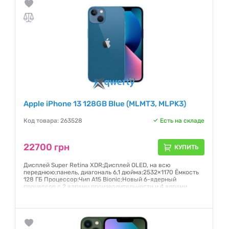
Apple iPhone 13 128GB Blue (MLMT3, MLPK3)
Код товара: 263528
Есть на складе
22700 грн
КУПИТЬ
Дисплей Super Retina XDR;Дисплей OLED, на всю
переднюю;панель, диагональ 6,1 дюйма;2532×1170 Ёмкость
128 ГБ Процессор:Чип A15 Bionic;Новый 6-ядерный
процессор с 2 ядрами производительности и 4 ядрами
эффективности;Новый 4-ядерный графический процессор
Гарантия:
6 месяцев