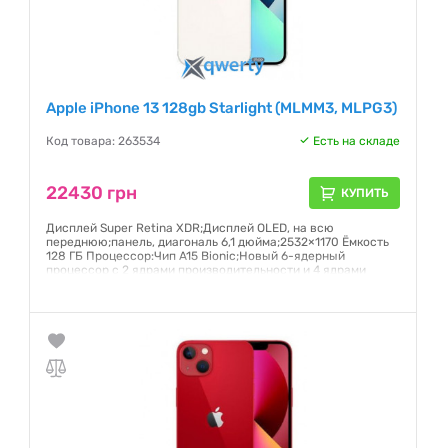
Apple iPhone 13 128gb Starlight (MLMM3, MLPG3)
Код товара: 263534
Есть на складе
22430 грн
КУПИТЬ
Дисплей Super Retina XDR;Дисплей OLED, на всю
переднюю;панель, диагональ 6,1 дюйма;2532×1170 Ёмкость
128 ГБ Процессор:Чип A15 Bionic;Новый 6-ядерный
процессор с 2 ядрами производительности и 4 ядрами
эффективности;Новый 4-ядерный графический процессор
Гарантия:
6 месяцев