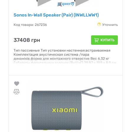
Sonos In-Wall Speaker (Pair) (INWLLWW1)
Код товара: 267236
Уточнить
37408 грн
КУПИТЬ
Тип пасcивные Тип установки настенная;встраиваемая
Комплектация акустическая система /пара
динаміків,форма для монтажного отверстия Вес 6.32 кг
Габариты фронтальных колонок (ВхШхГ) 29.87 x 19.9 x 8.9 см
Габариты для монтажа (ВхШхГ) 27.3 x 17.6 см
Гарантия:
12 месяцев