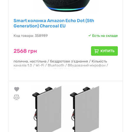
Smart колонка Amazon Echo Dot (5th
Generation) Charcoal EU
Код товара: 358989
Есть на складе
2568 грн
КУПИТЬ
полична, настільна / бездротове з'єднання / Кількість
каналів:1.0 / Wi-Fi / Bluetooth / Вбудований мікрофон /
Синхронізація колонок (TWS) / Чорний
Гарантия:
12 месяцев