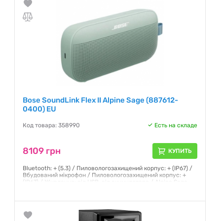
Bose SoundLink Flex II Alpine Sage (887612-
0400) EU
Код товара: 358990
Есть на складе
8109 грн
КУПИТЬ
Bluetooth: + (5.3) / Пиловологозахищений корпус: + (IP67) /
Вбудований мікрофон / Пиловологозахищений корпус: +
(IP67) / Живлення: від USB, від акумулятора / Alpine Sage
Гарантия:
12 месяцев