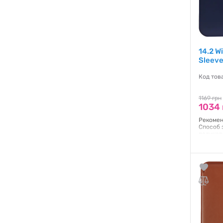
14.2 W
Sleev
Код тов
1169 грн
1034 
Рекомен
Способ 
поликар
Гаранти