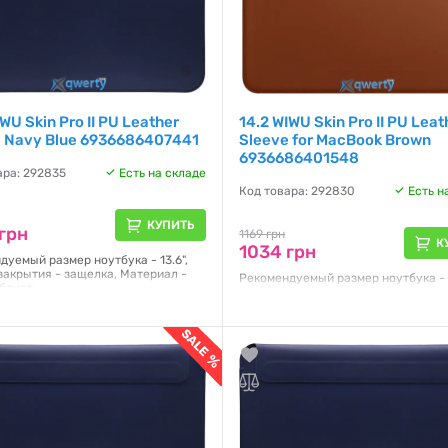
iWU Skin Pro II PU Leather
14.2 WIWU Skin Pro II PU Leat
e Navy Blue 6936686407441
Sleeve for MacBook Brown
6936686401548
ара: 292835
Есть на складе
Код товара: 292830
Есть н
КУПИТЬ
грн
1169 грн
К
1034 грн
дуемый размер ноутбука - 13.6",
закрытия - защелка, Материал -
Рекомендуемый размер ноутбука - 1
бонат
Способ закрытия - защелка, Матер
поликарбонат
я:
NO
Гарантия:
NO