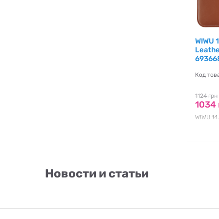
WIWU 1
Leath
69366
Код тов
1124 грн
1034 
WIWU 14.
MacBoo
Гаранти
Новости и статьи