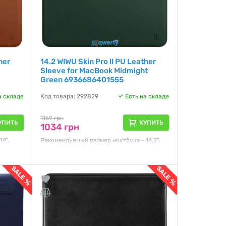
her
14.2 WIWU Skin Pro II PU Leather
Sleeve for MacBook Midmight
Green 6936686401555
а складе
Код товара: 292829
Есть на складе
1169 грн
УПИТЬ
КУПИТЬ
1034 грн
4",
Рекомендуемый размер ноутбука - 14.2",
иал -
Способ закрытия - защелка, Материал -
поликарбонат
Гарантия:
NO