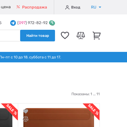
 цена
RU
Распродажа
Вход
5
(
097
) 972-82-92
Найти товар
т с 10 до 18. суббота с 11 до 17.
Показаны: 1 ...
11