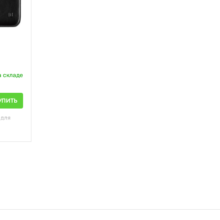
а складе
УПИТЬ
 для