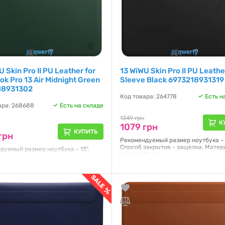
U Skin Pro II PU Leather for
13 WiWU Skin Pro II PU Leathe
k Pro 13 Air Midnight Green
Sleeve Black 6973218931319
18931302
Код товара: 264778
Есть н
ара: 268688
Есть на складе
1349 грн
К
1079 грн
КУПИТЬ
грн
Рекомендуемый размер ноутбука - 1
Способ закрытия - защелка, Матер
дуемый размер ноутбука - 13",
поликарбонат
закрытия - защелка, Материал -
бонат
Гарантия:
3 месяца
я:
NO