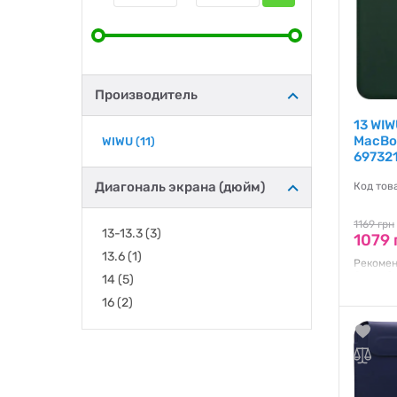
Производитель
13 WIW
MacBoo
WIWU
(11)
69732
Диагональ экрана (дюйм)
Код тов
1169 грн
13-13.3
(3)
1079 
13.6
(1)
Рекомен
Способ 
14
(5)
поликар
16
(2)
Гаранти