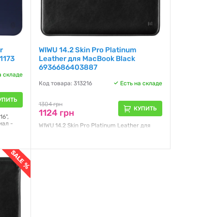
r
WIWU 14.2 Skin Pro Platinum
1173
Leather для MacBook Black
6936686403887
а складе
Код товара: 313216
Есть на складе
УПИТЬ
1304 грн
КУПИТЬ
1124 грн
6",
иал -
WIWU 14.2 Skin Pro Platinum Leather для
MacBook Black
Гарантия:
NO