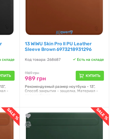
r
13 WiWU Skin Pro II PU Leather
Sleeve Brown 6973218931296
а складе
Код товара: 268687
Есть на складе
1169 грн
УПИТЬ
КУПИТЬ
989 грн
3",
Рекомендуемый размер ноутбука - 13",
иал -
Способ закрытия - защелка, Материал -
поликарбонат
Гарантия:
NO