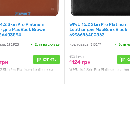
4.2 Skin Pro Platinum
WIWU 16.2 Skin Pro Platinum
er для MacBook Brown
Leather для MacBook Black
86403894
6936686403863
ара: 292925
Есть на складе
Код товара: 313217
Есть н
1304 грн
КУПИТЬ
К
грн
1124 грн
2 Skin Pro Platinum Leather для
WIWU 16.2 Skin Pro Platinum Leather
k Brown
MacBook Black
я:
NO
Гарантия:
NO