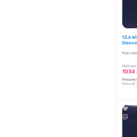
13.6 W
Sleev
Код тов
1169 грн
1034 
Рекомен
Способ 
поликар
Гаранти