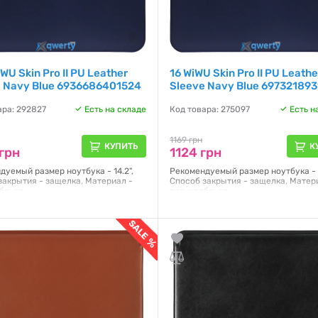
iWU Skin Pro II PU Leather
16 WiWU Skin Pro II PU Leathe
e Navy Blue 6936686401524
Sleeve Navy Blue 697321893
ара: 292827
Есть на складе
Код товара: 275097
Есть н
1169 грн
КУПИТЬ
К
грн
1124 грн
дуемый размер ноутбука - 14.2",
Рекомендуемый размер ноутбука - 1
закрытия - защелка, Материал -
Способ закрытия - защелка, Матер
бонат
поликарбонат
я:
NO
Гарантия:
NO