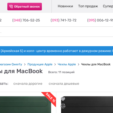
Новинки
Топ продаж
Супер
Обратный звонок
2
(
048
) 706-52-25
(
093
) 741-72-72
(
095
) 006-12-9
(Армейская 5) и колл- центр временно работают в дежурном режиме: Пн-п
магазин Qwerty
Продукция Apple
Чехлы Apple
Чехлы для MacBook
ы для MacBook
Всего: 11 позиций
ать:
сначала дорогие
сначала дешевые