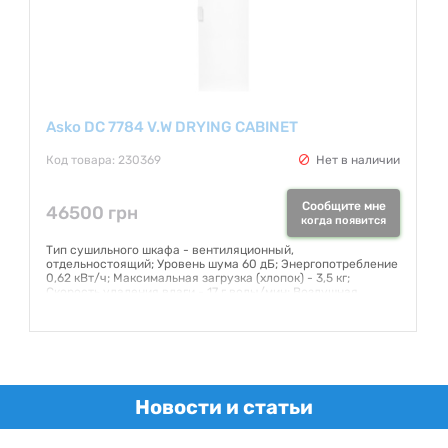
Asko DC 7784 V.W DRYING CABINET
Код товара: 230369
Нет в наличии
Сообщите мне
46500 грн
когда появится
Тип сушильного шкафа - вентиляционный,
отдельностоящий; Уровень шума 60 дБ; Энергопотребление
0,62 кВт/ч; Максимальная загрузка (хлопок) - 3,5 кг;
Скорость удаления влаги - 17 г воды/мин; Воздушная
циркуляция - 180 м3/ч; Общая длина вешалок для сушки -
16 м; Длина электропровода - 200 см; Длина
вентиляционного шланга - 100 см; Диаметр
вентиляционного шланга - 10 см
Гарантия:
12 месяцев
Новости и статьи