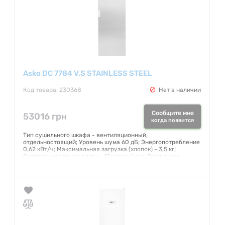
Asko DC 7784 V.S STAINLESS STEEL
Код товара: 230368
Нет в наличии
Сообщите мне
53016 грн
когда появится
Тип сушильного шкафа - вентиляционный,
отдельностоящий; Уровень шума 60 дБ; Энергопотребление
0,62 кВт/ч; Максимальная загрузка (хлопок) - 3,5 кг;
Скорость удаления влаги - 17 г воды/мин; Воздушная
циркуляция - 180 м3/ч; Общая длина вешалок для сушки -
16 м; Длина электропровода - 200 см; Длина
вентиляционного шланга - 100 см; Диаметр
вентиляционного шланга - 10 см
Гарантия:
12 месяцев