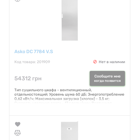
Asko DC 7784 V.S
Код товара: 201909
Нет в наличии
Сообщите мне
54312 грн
когда появится
Тип сушильного шкафа - вентиляционный,
отдельностоящий; Уровень шума 60 дБ; Энергопотребление
0,62 кВт/ч; Максимальная загрузка (хлопок) - 3,5 кг;
Скорость удаления влаги - 17 г воды/мин; Воздушная
циркуляция - 180 м3/ч; Общая длина вешалок для сушки -
16 м; Длина электропровода - 200 см; Длина
вентиляционного шланга - 100 см; Диаметр
вентиляционного шланга - 10 см
Гарантия:
12 месяцев