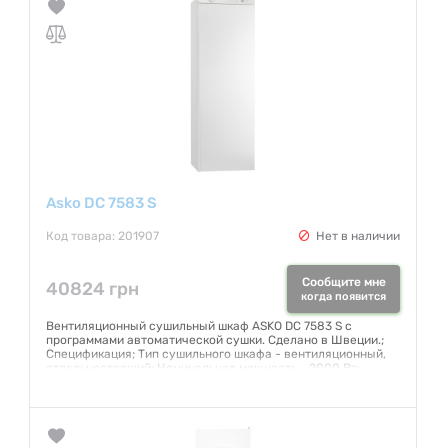
Asko DC 7583 S
Код товара: 201907
Нет в наличии
Сообщите мне
40824 грн
когда появится
Вентиляционный сушильный шкаф ASKO DC 7583 S с
программами автоматической сушки. Сделано в Швеции.;
Спецификация; Тип сушильного шкафа - вентиляционный,
отдельностоящий; Номинальная мощность - 2000 Вт;
Номинальное напряжение - 230 В / 1 фаза; Предохранитель
- 10 А; Частота - 50 Гц; Максимальная загрузка (хлопок) -
3,5 кг; Скорость удаления влаги - 21 г воды/мин; Воздушная
циркуляция - 200 м3/ч