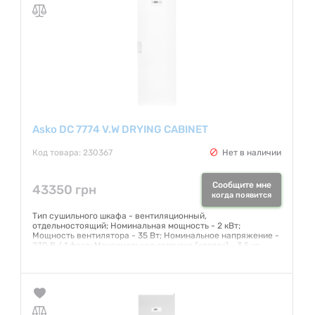
Гарантия:
12 месяцев
Asko DC 7774 V.W DRYING CABINET
Код товара: 230367
Нет в наличии
Сообщите мне
43350 грн
когда появится
Тип сушильного шкафа - вентиляционный,
отдельностоящий; Номинальная мощность - 2 кВт;
Мощность вентилятора - 35 Вт; Номинальное напряжение -
230 В / 1 фаза; Максимальная загрузка (хлопок) - 3,5 кг;
Скорость удаления влаги - 21 г воды/мин; Воздушная
циркуляция - 200 м3/ч; Общая длина вешалок для сушки -
16 м; Длина электропровода - 2 м; Длина вентиляционного
шланга - 100 см
Гарантия:
12 месяцев