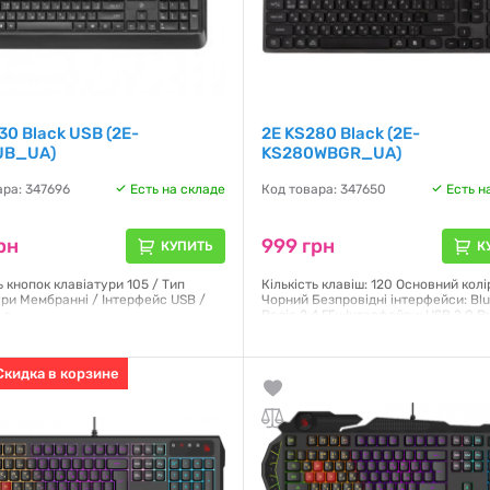
30 Black USB (2E-
2E KS280 Black (2E-
UB_UA)
KS280WBGR_UA)
ара: 347696
Есть на складе
Код товара: 347650
Есть н
рн
999 грн
КУПИТЬ
К
ь кнопок клавіатури 105 / Тип
Кількість клавіш: 120 Основний колі
ури Мембранні / Інтерфейс USB /
Чорний Безпровідні інтерфейси: Blu
 г
Радіо 2.4 ГГц Інтерфейси: USB 2.0 В
клавіатури: Стандартна
я:
12 месяцев
Гарантия:
12 месяцев
Скидка в корзине