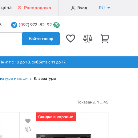
 цена
RU
Распродажа
Вход
5
(
097
) 972-82-92
Найти товар
т с 10 до 18. суббота с 11 до 17.
иатуры и мыши
Клавиатуры
Показаны: 1 ...
45
Скидка в корзине