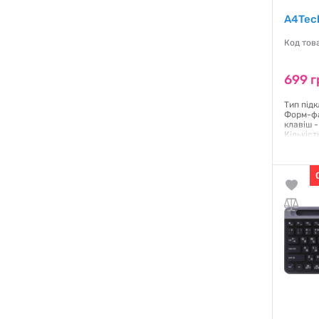
A4Tec
Код тов
699 г
Тип під
Форм-фа
клавіш 
Кількіст
клавіш -
ENG / UK
Гаранти