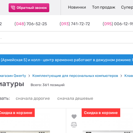
Новинки
Топ продаж
Супер
Обратный звонок
2
(
048
) 706-52-25
(
093
) 741-72-72
(
095
) 006-12-9
(Армейская 5) и колл- центр временно работают в дежурном режиме: Пн-п
магазин Qwerty
Комплектующие для персональных компьютеров
Клав
иатуры
Всего: 361 позиций
ать:
сначала дорогие
сначала дешевые
Скидка в корзине
Скидка в корзине