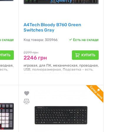
A4Tech Bloody B760 Green
Switches Gray
а складе
Код товара: 305966
Есть на складе
2299 грн
УПИТЬ
КУПИТЬ
2246 грн
оводная,
игровая, для ПК, механическая, проводная,
есть,
USB, полноразмерная, Подсветка - есть,
русская, английская, украинская,
een
Переключатели (Switches) - LK-Green
ng,
switches, Клавиш - 104, Anti-Ghosting,
7
Шнур - 1.8 м, 442 х 132 х 38 мм, 0.817
Гарантия:
12 месяцев