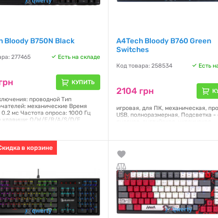
 Bloody B750N Black
A4Tech Bloody B760 Green
Switches
ара: 277465
Есть на складе
Код товара: 258534
Есть н
грн
КУПИТЬ
2104 грн
К
ключения: проводной Тип
чателей: механические Время
игровая, для ПК, механическая, пр
 0.2 мс Частота опроса: 1000 Гц
USB, полноразмерная, Подсветка - 
 клавиши: Q/W/E/R/A/S/D/F
русская, английская, украинская,
ковые) Технология Anti-Ghosting:
Переключатели (Switches) - LK-Gr
виши Мультимедийные горячие
switches, Клавиш - 104, Anti-Ghosti
: есть Подсветка: neon Яркость
Шнур - 1.8 м, 442 х 132 х 38 мм, 0.81
ки: регулируемая Пробел:
Скидка в корзине
ый Длина кабеля: 1.8 м Интерфейс:
Гарантия:
12 месяцев
урс клавиш: до 100 млн. нажатий
я:
12 месяцев