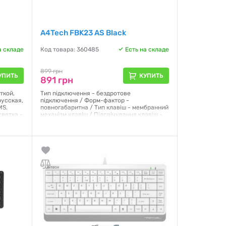
A4Tech FBK23 AS Black
а складе
Код товара: 360485
Есть на складе
899 грн
УПИТЬ
КУПИТЬ
891 грн
ткой,
Тип підключення - бездротове
русская,
підключення / Форм-фактор -
MS,
повногабаритна / Тип клавіш - мембранний
светка -
механізм клавіш / Підсвічування клавіш -
без підсвічування / Розкладка - ENG / UKR
/
Гарантия:
12 месяцев