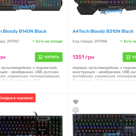
 Bloody B140N Black
A4Tech Bloody B310N Black
ара: 297967
Есть на складе
Код товара: 297968
Есть н
рн
1351 грн
КУПИТЬ
К
, мультимедийная, с подсветкой,
игровая, мультимедийная, с подсве
кция - мембранная, USB, русская,
конструкция - мембранная, USB, ру
кая, украинская, полноразмерная,
английская, украинская, полнораз
- 104, Подсветка - RGB,
Подсветка - RGB, программируемы
ойчивость, Шнур - 1.8 м, 154 х 450
клавиши, Шнур - 1.8 м, 235 х 492 х 4
 0.7 кг, Цвет - черный
0.729 кг, Цвет - черный
я:
Скидка в корзине
12 месяцев
Гарантия:
12 месяцев