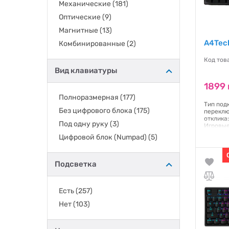
Механические
(181)
Оптические
(9)
Магнитные
(13)
A4Tech
Комбинированные
(2)
Код тов
Вид клавиатуры
1899 
Полноразмерная
(177)
Тип под
Без цифрового блока
(175)
переклю
отклика:
Под одну руку
(3)
Игровые
(пласти
Цифровой блок (Numpad)
(5)
все кла
клавиши
подсвет
усиленн
Подсветка
USB Рес
Гаранти
Есть
(257)
Нет
(103)