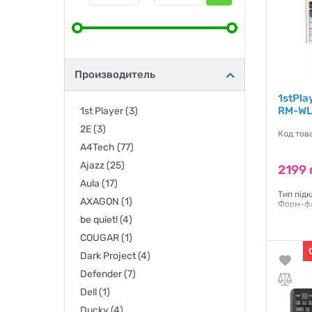
Производитель
1stPla
RM-WL
1st Player
(3)
2E
(3)
Код тов
A4Tech
(77)
Ajazz
(25)
2199 
Aula
(17)
Тип під
AXAGON
(1)
Форм-фа
механічн
be quiet!
(4)
клавіш -
Lavender
COUGAR
(1)
підсвічу
Dark Project
(4)
Гаранти
Defender
(7)
Dell
(1)
Ducky
(4)