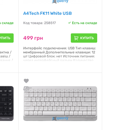
A4Tech FK11 White USB
а складе
Код товара: 258517
Есть на складе
499 грн
УПИТЬ
КУПИТЬ
Интерфейс подключения: USB Тип клавиш:
актна /
мембранный Дополнительные клавиши: 12
авіш /
шт Цифровой блок: нет Источник питания:
ування /
через интерфейсный разъем Количество
клавиш: 86 Тип подключения: проводное
Длина кабеля: 1.5 м Подсветка клавиш: нет
Радиус действия: - Цвет: белый, серый
Габариты: 314 х 145 х 26 мм Вес: 368 г
Гарантия:
12 месяцев