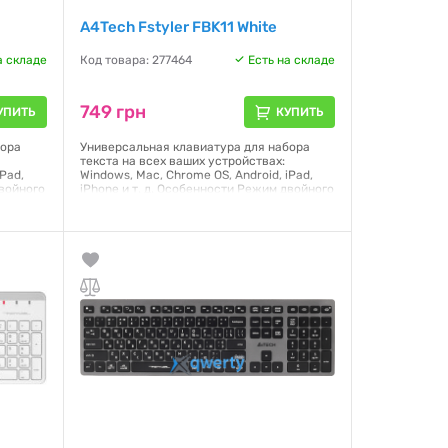
A4Tech Fstyler FBK11 White
а складе
Код товара: 277464
Есть на складе
749 грн
УПИТЬ
КУПИТЬ
бора
Универсальная клавиатура для набора
текста на всех ваших устройствах:
iPad,
Windows, Mac, Chrome OS, Android, iPad,
двойного
iPhone и т. д. Особенности Режим двойного
подключения (BT + 2.4 ГГц). Имеет
Bluetooth и 2.4 ГГц соединение на
ое
расстоянии до 5-10 м. Беспроводное
соединение может отличаться в
ра
зависимости от условий компьютера
Гарантия:
12 месяцев