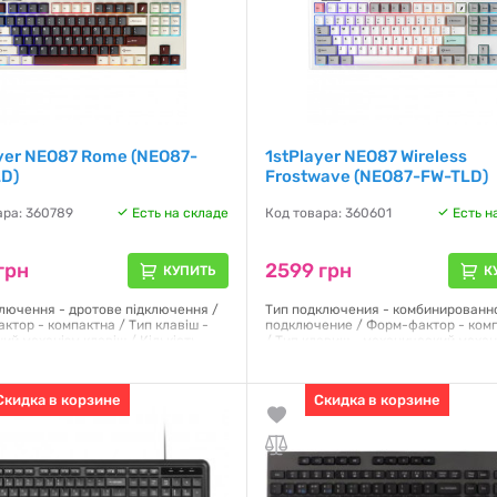
yer NEO87 Rome (NEO87-
1stPlayer NEO87 Wireless
D)
Frostwave (NEO87-FW-TLD)
ара: 360789
Есть на складе
Код товара: 360601
Есть н
грн
2599 грн
КУПИТЬ
К
ключення - дротове підключення /
Тип подключения - комбинированн
ктор - компактна / Тип клавіш -
подключение / Форм-фактор - ком
ий механізм клавіш / Кількість
/ Тип клавиш - механический меха
 88 / Тип перемикачів - BSUN
клавиш / Количество клавиш - 88 /
 / Підсвічування клавіш - з
переключателей - BSUN Lavender /
ванням / Розкладка - ENG / UKR /
Подсветка клавиш - с подсветкой /
Скидка в корзине
Скидка в корзине
Раскладка - ENG / UKR /
я:
12 месяцев
Гарантия:
12 месяцев