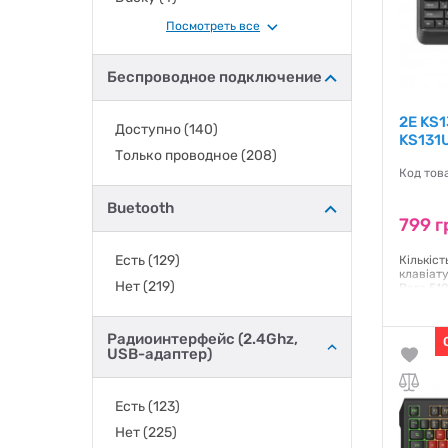
Epomaker
(1)
Посмотреть все
FL Esports
(2)
FrimeCom
(3)
Беспроводное подключение
GAMEMAX
(1)
2E KS1
GamePro
(34)
Доступно
(140)
KS131
Gembird
(1)
Только проводное
(208)
Код тов
Genius
(4)
Glorious
(1)
Buetooth
799 г
HATOR
(29)
HP
(6)
Есть
(129)
Кількіст
клавіат
HyperX
(3)
Нет
(219)
Вага 510
Jokade
(1)
Гаранти
Lenovo
(4)
Радиоинтерфейс (2.4Ghz,
USB-адаптер)
Logitech
(36)
MAXXTER
(8)
Есть
(123)
Media-Tech
(2)
Нет
(225)
MONTECH
(6)