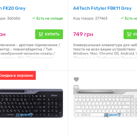
h FK20 Grey
A4Tech Fstyler FBK11 Grey
ара: 360656
Есть на складе
Код товара: 277463
Есть н
рн
749 грн
КУПИТЬ
К
ключення - дротове підключення /
Универсальная клавиатура для на
ктор - повногабаритна / Тип
текста на всех ваших устройствах:
- мембранний механізм клавіш /
Windows, Mac, Chrome OS, Android, 
ь клавіш - 104 / Підсвічування
iPhone и т. д. Особенности Режим 
 без підсвічування / Розкладка -
подключения (BT + 2.4 ГГц). Имеет
R /
Bluetooth и 2.4 ГГц соединение на
расстоянии до 5-10 м. Беспроводн
соединение может отличаться в
я:
Скидка в корзине
12 месяцев
зависимости от условий компьюте
Гарантия:
12 месяцев