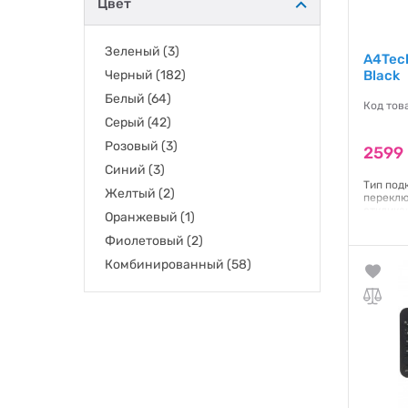
Цвет
Зеленый
(3)
A4Tec
Черный
(182)
Black
Белый
(64)
Код тов
Серый
(42)
Розовый
(3)
2599 
Синий
(3)
Тип под
Желтый
(2)
переклю
отклика
Оранжевый
(1)
Q/W/E/R
Техноло
Фиолетовый
(2)
Мультим
Подсвет
Комбинированный
(58)
установ
подсвет
усиленн
USB Рес
Гаранти