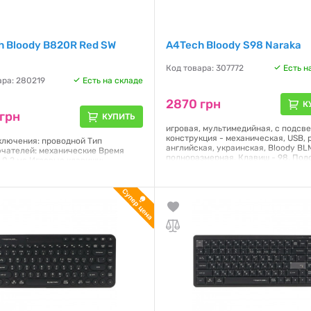
h Bloody B820R Red SW
A4Tech Bloody S98 Naraka
Код товара: 307772
Есть н
ара: 280219
Есть на складе
2870 грн
К
грн
КУПИТЬ
игровая, мультимедийная, с подсве
конструкция - механическая, USB, 
ключения: проводной Тип
английская, украинская, Bloody BL
чателей: механические Время
полноразмерная, Клавиш - 98, Под
: 0.2 мс Игровые клавиши:
RGB, Шнур - 1.8 м, 138 х 385 х 41 мм
/A/S/D/F (пластиковые)
гия Anti-Ghost: все клавиши
Гарантия:
12 месяцев
едийные горячие клавиши: есть
ка: RGB (6 типов RGB подсветки
лены по умолчанию) Яркость
ки: регулируемая Пробел:
ый Длина кабеля: 1.8 м Интерфейс:
урс клавиш: до 100 млн. нажатий
я:
12 месяцев