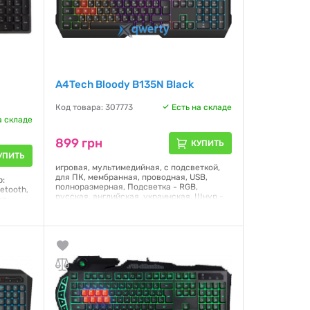
A4Tech Bloody B135N Black
Код товара: 307773
Есть на складе
а складе
899 грн
КУПИТЬ
УПИТЬ
игровая, мультимедийная, с подсветкой,
для ПК, мембранная, проводная, USB,
р:
полноразмерная, Подсветка - RGB,
etooth,
русская, английская, украинская, Шнур -
ид
1.8 м, 154 х 450 х 38 мм, 700 г
Гарантия:
12 месяцев