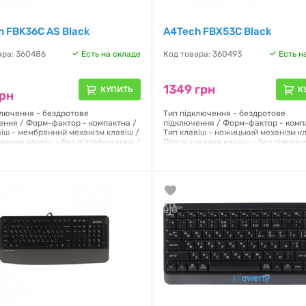
h FBK36C AS Black
A4Tech FBX53C Black
ара: 360486
Есть на складе
Код товара: 360493
Есть н
1349 грн
КУПИТЬ
К
грн
ключення - бездротове
Тип підключення - бездротове
ення / Форм-фактор - компактна /
підключення / Форм-фактор - комп
віш - мембранний механізм клавіш /
Тип клавіш - ножицький механізм кл
вання клавіш - без підсвічування /
Підсвічування клавіш - без підсвіч
а - ENG / UKR /
Розкладка - ENG / UKR /
я:
12 месяцев
Гарантия:
12 месяцев