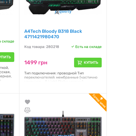
A4Tech Bloody B318 Black
4711421980470
а складе
Код товара: 280218
Есть на складе
УПИТЬ
1499 грн
КУПИТЬ
ткой,
сская,
Тип подключения: проводной Тип
мерная,
переключателей: мембранные (частично
е
механика – 8 Light Strike клавиш)
7 мм,
Оптические переключатели:
Q/W/E/R/A/S/D/F Игровые клавиши: 8
пластиковых (ABS) клавиш Время отклика
8 LK клавиш: 0.2 мс Мультимедийные
горячие клавиши: есть Подсветка: синяя,
зеленая, бирюзовая Влагозащита: двойная
Пробел: усиленный Длина кабеля: 1.8 м
Интерфейс: USB
Гарантия:
12 месяцев