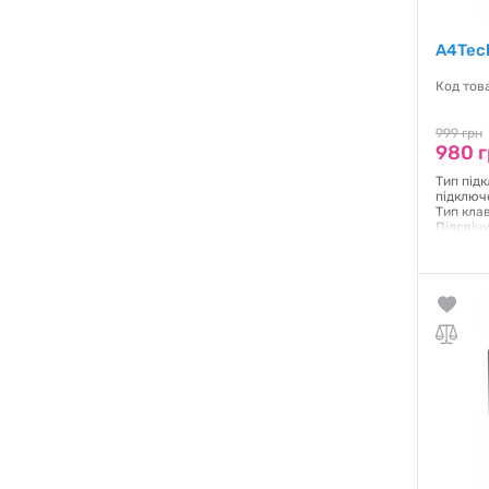
A4Tec
Код тов
999 грн
980 
Тип під
підключ
Тип кла
Підсвічу
Розкладк
Гаранти