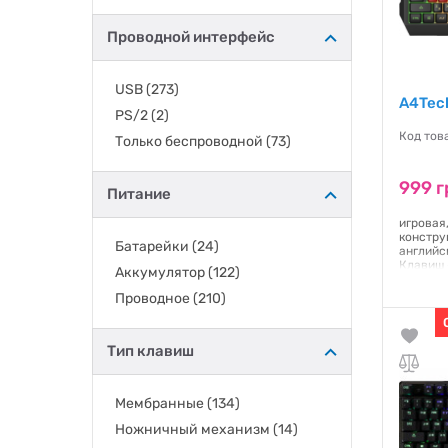
Motospeed
(3)
Проводной интерфейс
MSI
(4)
NZXT
(2)
USB
(273)
OfficePro
(3)
A4Tech
PS/2
(2)
OMEGA
(1)
Код тов
Только беспроводной
(73)
Pulsar
(1)
Rapoo
(2)
999 г
Питание
Razer
(32)
игровая
REAL-EL
(5)
констру
Батарейки
(24)
Redragon
(2)
английс
Клавиш 
Аккумулятор
(122)
SteelSeries
(10)
влагоуст
х 38 мм,
Проводное
(210)
XCLAIM
(1)
Гаранти
Xtrike ME
(6)
Тип клавиш
Мембранные
(134)
Ножничный механизм
(14)