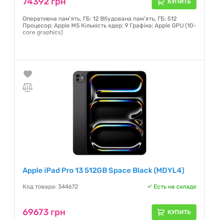
74392 грн
КУПИТЬ
Оперативна пам'ять, ГБ: 12 Вбудована пам'ять, ГБ: 512
Процесор: Apple M5 Кількість ядер: 9 Графіка: Apple GPU (10-
core graphics)
Гарантия:
6 месяцев
Apple iPad Pro 13 512GB Space Black (MDYL4)
Код товара: 344672
Есть на складе
69673 грн
КУПИТЬ