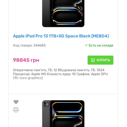
Apple iPad Pro 13 1TB+5G Space Black (ME8D4)
Код товара: 344685
Есть на складе
98845 грн
КУПИТЬ
Оперативна пам'ять, ГБ: 12 Вбудована пам'ять, ГБ: 1024
Процесор: Apple M5 Кількість ядер: 10 Графіка: Apple GPU
(10-core graphics)
Гарантия:
6 месяцев