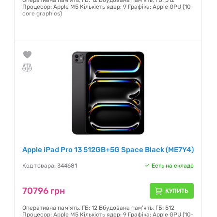
Оперативна пам'ять, ГБ: 12 Вбудована пам'ять, ГБ: 512
Процесор: Apple M5 Кількість ядер: 9 Графіка: Apple GPU (10-
core graphics)
Гарантия:
6 месяцев
Apple iPad Pro 13 512GB+5G Space Black (ME7Y4)
Код товара: 344681
Есть на складе
70796 грн
КУПИТЬ
Оперативна пам'ять, ГБ: 12 Вбудована пам'ять, ГБ: 512
Процесор: Apple M5 Кількість ядер: 9 Графіка: Apple GPU (10-