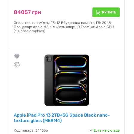
84057 грн
КУПИТЬ
Оперативна пам'ять, ГБ: 12 Вбудована пам'ять, ГБ: 2048
Процесор: Apple M5 Кількість ядер: 10 Графіка: Apple GPU
(10-core graphics)
Гарантия:
6 месяцев
Apple iPad Pro 13 2TB+5G Space Black nano-
texture glass (ME8M4)
Код товара: 344666
Есть на складе