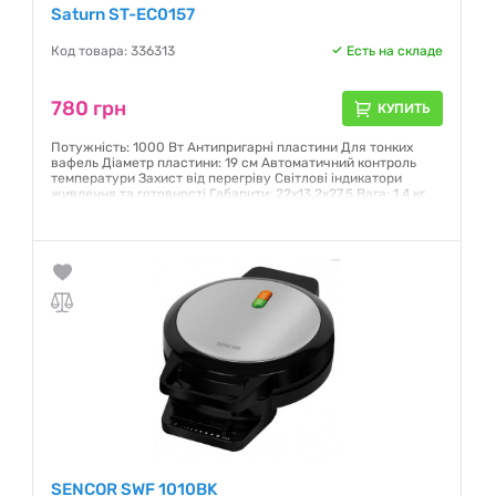
Saturn ST-EC0157
Код товара: 336313
Есть на складе
780 грн
КУПИТЬ
Потужність: 1000 Вт Антипригарні пластини Для тонких
вафель Діаметр пластини: 19 см Автоматичний контроль
температури Захист від перегріву Світлові індикатори
живлення та готовності Габарити: 22х13,2х27,5 Вага: 1.4 кг
Гарантия:
12 месяцев
SENCOR SWF 1010BK