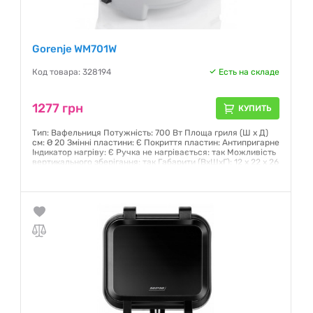
Gorenje WM701W
Код товара: 328194
Есть на складе
1277 грн
КУПИТЬ
Тип: Вафельниця Потужність: 700 Вт Площа гриля (Ш х Д)
см: Ø 20 Змінні пластини: Є Покриття пластин: Антипригарне
Індикатор нагріву: Є Ручка не нагрівається: так Можливість
вертикального зберігання: так Габарити (ВхШхГ): 12 х 22 х 26
см Вага: 1.9 кг Колір: Білий
Гарантия:
12 месяцев