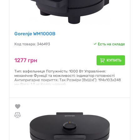
Gorenje WM1000B
Код товара: 346493
Есть на складе
1277 грн
КУПИТЬ
Тип: вафельниця Потужність: 1000 Вт Управління:
механічне Функції та можливості: індикатор готовності
Антипригарне покриття: Так Розміри (ВхШхГ): 194х103х248
мм Вага: 1.5 кг Колір: чорний
Гарантия:
12 месяцев