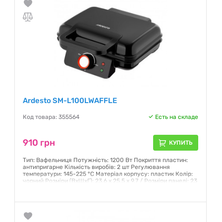
Ardesto SM-L100LWAFFLE
Код товара: 355564
Есть на складе
910 грн
КУПИТЬ
Тип: Вафельниця Потужність: 1200 Вт Покриття пластин:
антипригарне Кількість виробів: 2 шт Регулювання
температури: 145-225 °С Матеріал корпусу: пластик Колір:
чорний Розміри (ВхШхГ): 23,6 x 25,5 x 9,7 / Розміри панелі: 23
x 16,8 см
Гарантия:
12 месяцев