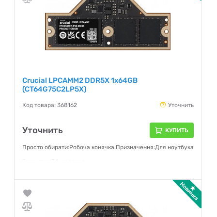
Crucial LPCAMM2 DDR5X 1x64GB
(CT64G75C2LP5X)
Код товара: 368162
Уточнить
Уточнить
КУПИТЬ
Просто обирати:Робоча конячка Призначення:Для ноутбука
Гарантия:
36 месяцев