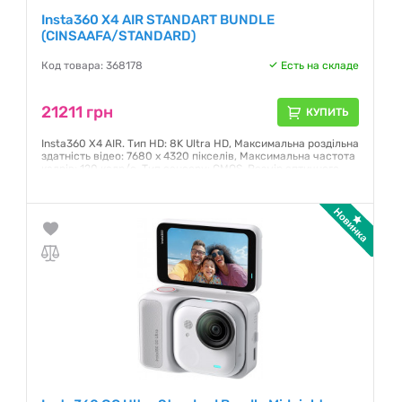
Insta360 X4 AIR STANDART BUNDLE
(CINSAAFA/STANDARD)
Код товара: 368178
Есть на складе
21211 грн
КУПИТЬ
Insta360 X4 AIR. Тип HD: 8K Ultra HD, Максимальна роздільна
здатність відео: 7680 x 4320 пікселів, Максимальна частота
кадрів: 120 кадр/с. Тип сенсору: CMOS, Розмір оптичного
сенсора: 25,4 / 1,8 мм (1 / 1.8"). Колір продукту: Чорний,
Водонепроникнення до: 1,5 м, Країна-виробник: Китай. Час
роботи батареї (макс): 1 год.. Вага: 440 г
Гарантия:
24 месяца