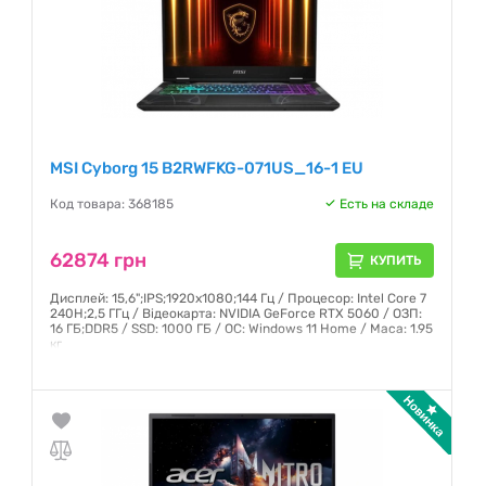
MSI Cyborg 15 B2RWFKG-071US_16-1 EU
Код товара: 368185
Есть на складе
62874 грн
КУПИТЬ
Дисплей: 15,6";IPS;1920x1080;144 Гц / Процесор: Intel Core 7
240H;2,5 ГГц / Відеокарта: NVIDIA GeForce RTX 5060 / ОЗП:
16 ГБ;DDR5 / SSD: 1000 ГБ / ОС: Windows 11 Home / Маса: 1.95
кг
Гарантия:
12 месяцев