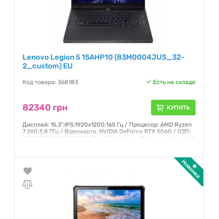
Lenovo Legion 5 15AHP10 (83M0004JUS_32-
2_custom) EU
Код товара: 368183
Есть на складе
82340 грн
КУПИТЬ
Дисплей: 15,3";IPS;1920x1200;165 Гц / Процесор: AMD Ryzen
7 260;3,8 ГГц / Відеокарта: NVIDIA GeForce RTX 5060 / ОЗП:
32 ГБ;DDR5 / SSD: 2000 ГБ / ОС: Windows 11 Home / Маса: 2.1
кг
Гарантия:
12 месяцев