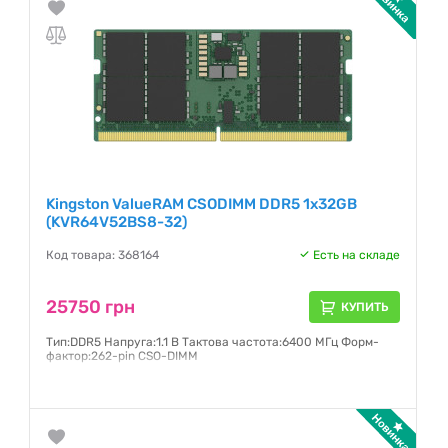
Kingston ValueRAM CSODIMM DDR5 1x32GB
(KVR64V52BS8-32)
Код товара: 368164
Есть на складе
25750 грн
КУПИТЬ
Тип:DDR5 Напруга:1.1 В Тактова частота:6400 МГц Форм-
фактор:262-pin CSO-DIMM
Гарантия:
36 месяцев