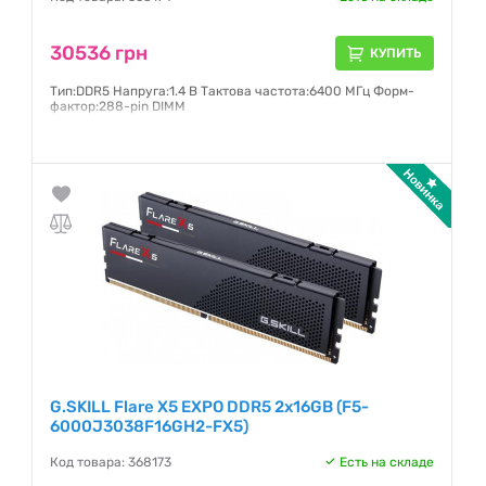
30536 грн
КУПИТЬ
Тип:DDR5 Напруга:1.4 В Тактова частота:6400 МГц Форм-
фактор:288-pin DIMM
Гарантия:
36 месяцев
G.SKILL Flare X5 EXPO DDR5 2x16GB (F5-
6000J3038F16GH2-FX5)
Код товара: 368173
Есть на складе