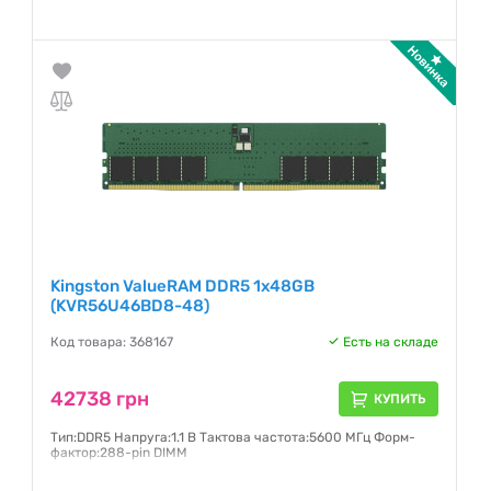
Гарантия:
36 месяцев
Kingston ValueRAM DDR5 1x48GB
(KVR56U46BD8-48)
Код товара: 368167
Есть на складе
42738 грн
КУПИТЬ
Тип:DDR5 Напруга:1.1 В Тактова частота:5600 МГц Форм-
фактор:288-pin DIMM
Гарантия:
36 месяцев