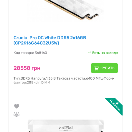
Crucial Pro OC White DDR5 2x16GB
(CP2K16G64C32U5W)
Код товара: 368160
Есть на складе
28558 грн
КУПИТЬ
Тип:DDR5 Напруга:1.35 В Тактова частота:6400 МГц Форм-
фактор:288-pin DIMM
Гарантия:
36 месяцев