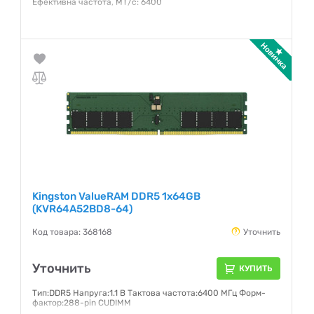
Ефективна частота, МТ/с: 6400
Гарантия:
36 месяцев
Kingston ValueRAM DDR5 1x64GB
(KVR64A52BD8-64)
Код товара: 368168
Уточнить
Уточнить
КУПИТЬ
Тип:DDR5 Напруга:1.1 В Тактова частота:6400 МГц Форм-
фактор:288-pin CUDIMM