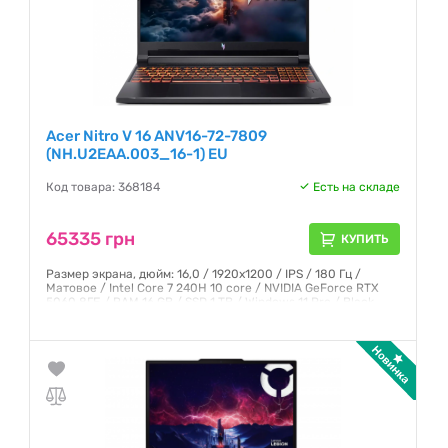
Acer Nitro V 16 ANV16-72-7809
(NH.U2EAA.003_16-1) EU
Код товара: 368184
Есть на складе
65335 грн
КУПИТЬ
Размер экрана, дюйм: 16,0 / 1920x1200 / IPS / 180 Гц /
Матовое / Intel Core 7 240H 10 core / NVIDIA GeForce RTX
5060 8ГБ / RAM 16 GB / SSD 1 TB / Windows 11 Pro / Black
Гарантия:
12 месяцев