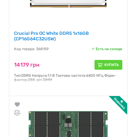
Crucial Pro OC White DDR5 1x16GB
(CP16G64C32U5W)
Код товара: 368159
Есть на складе
14179 грн
КУПИТЬ
Тип:DDR5 Напруга:1.1 В Тактова частота:6400 МГц Форм-
фактор:288-pin DIMM
Гарантия:
36 месяцев