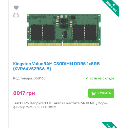
Kingston ValueRAM CSODIMM DDR5 1x8GB
(KVR64V52BS6-8)
Код товара: 368165
Есть на складе
8017 грн
КУПИТЬ
Тип:DDR5 Напруга:1.1 В Тактова частота:6400 МГц Форм-
фактор:262-pin CSO-DIMM
Гарантия:
36 месяцев