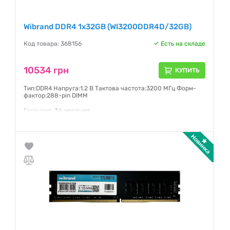
Wibrand DDR4 1x32GB (WI3200DDR4D/32GB)
Код товара: 368156
Есть на складе
10534 грн
КУПИТЬ
Тип:DDR4 Напруга:1.2 В Тактова частота:3200 МГц Форм-
фактор:288-pin DIMM
Гарантия:
36 месяцев