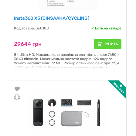
Insta360 X5 (CINSAAHA/CYCLING)
Код товара: 368180
Есть на складе
29644 грн
КУПИТЬ
8K Ultra HD, Максимальна роздільна здатність відео: 7680 x
3840 пікселів, Максимальна частота кадрів: 120 кадр/с.
Усього мегапікселів: 72 МП, Розмір оптичного сенсора: 25,4
/ 1,28 мм (1 / 1.28"), Максимальна роздільна здатність
зображення: 11904 x 5952 пікселів. Кут огляду: 360°,
Максимальна фокусна відстань (еквів. плівки 35 мм): 6 мм.
Чуттєвість по ISO: 100, 125, 160, 200, 250, 320, 400, 500, 64
Гарантия:
24 месяца