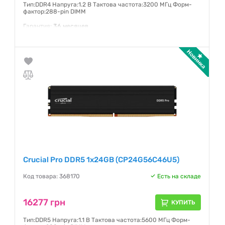
Тип:DDR4 Напруга:1.2 В Тактова частота:3200 МГц Форм-
фактор:288-pin DIMM
Гарантия:
36 месяцев
Crucial Pro DDR5 1x24GB (CP24G56C46U5)
Код товара: 368170
Есть на складе
16277 грн
КУПИТЬ
Тип:DDR5 Напруга:1.1 В Тактова частота:5600 МГц Форм-