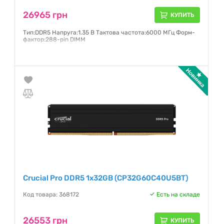
26965 грн
КУПИТЬ
Тип:DDR5 Напруга:1.35 В Тактова частота:6000 МГц Форм-
фактор:288-pin DIMM
Гарантия:
36 месяцев
Crucial Pro DDR5 1x32GB (CP32G60C40U5BT)
Код товара: 368172
Есть на складе
26553 грн
КУПИТЬ