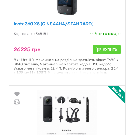
Insta360 X5 (CINSAAHA/STANDARD)
Код товара: 368181
Есть на складе
26225 грн
КУПИТЬ
8K Ultra HD, Максимальна роздільна здатність відео: 7680 x
3840 пікселів, Максимальна частота кадрів: 120 кадр/с.
Усього мегапікселів: 72 МП, Розмір оптичного сенсора: 25,4
/ 1,28 мм (1 / 1.28"), Максимальна роздільна здатність
зображення: 11904 x 5952 пікселів. Кут огляду: 360°,
Максимальна фокусна відстань (еквів. плівки 35 мм): 6 мм.
Чуттєвість по ISO: 100, 125, 160, 200, 250, 320, 400, 500, 64
Гарантия:
24 месяца