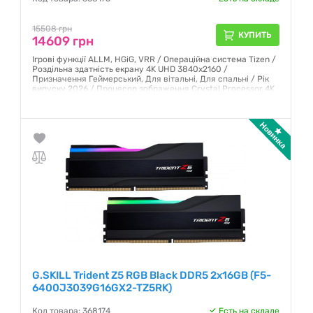
15508 грн
КУПИТЬ
14609 грн
Ігрові функції ALLM, HGiG, VRR / Операційна система Tizen /
Роздільна здатність екрану 4K UHD 3840x2160 /
Призначення Геймерський, Для вітальні, Для спальні / Рік
випуску 2026 / Процесор зображення Crystal Processor 4K
/ Аудіосистема, Вт 20
Гарантия:
12 месяцев
G.SKILL Trident Z5 RGB Black DDR5 2x16GB (F5-
6400J3039G16GX2-TZ5RK)
Код товара: 368174
Есть на складе