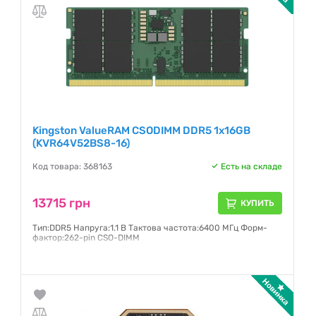
Kingston ValueRAM CSODIMM DDR5 1x16GB
(KVR64V52BS8-16)
Код товара: 368163
Есть на складе
13715 грн
КУПИТЬ
Тип:DDR5 Напруга:1.1 В Тактова частота:6400 МГц Форм-
фактор:262-pin CSO-DIMM
Гарантия:
36 месяцев