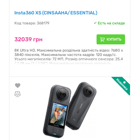
Insta360 X5 (CINSAAHA/ESSENTIAL)
Код товара: 368179
Есть на складе
32039 грн
КУПИТЬ
8K Ultra HD, Максимальна роздільна здатність відео: 7680 x
3840 пікселів, Максимальна частота кадрів: 120 кадр/с.
Усього мегапікселів: 72 МП, Розмір оптичного сенсора: 25,4
/ 1,28 мм (1 / 1.28"), Максимальна роздільна здатність
зображення: 11904 x 5952 пікселів. Кут огляду: 360°,
Максимальна фокусна відстань (еквів. плівки 35 мм): 6 мм.
Чуттєвість по ISO: 100, 125, 160, 200, 250, 320, 400, 500, 64
Гарантия:
24 месяца