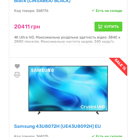
Black (CINSABEA/BLACK)
Код товара: 368176
Есть на складе
20411 грн
КУПИТЬ
4K Ultra HD, Максимальна роздільна здатність відео: 3840 x
2880 пікселів, Максимальна частота кадрів: 240 кадр/с.
Розмір оптичного сенсора: 25,4 / 1,28 мм (1 / 1.28"),
Максимальна роздільна здатність зображення: 8192 x 6144
пікселів, Формати зображення, що підтримуються: DNG,
JPG. Діагональ дисплею: 6,35 см (2.5"). Кут огляду: 156°,
Фіксована фокусна відстань: 14,3 мм. Чуттєвість по ISO: 100,
6400
Гарантия:
24 месяца
Samsung 43U8072H (UE43U8092H) EU
Код товара: 368175
Есть на складе