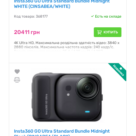
Insta360 GO Ultra Standard Bundle Midnight
WHITE (CINSABEA/WHITE)
Код товара: 368177
Есть на складе
20411 грн
КУПИТЬ
4K Ultra HD, Максимальна роздільна здатність відео: 3840 x
2880 пікселів, Максимальна частота кадрів: 240 кадр/с.
Розмір оптичного сенсора: 25,4 / 1,28 мм (1 / 1.28"),
Максимальна роздільна здатність зображення: 8192 x 6144
пікселів, Формати зображення, що підтримуються: DNG,
JPG. Діагональ дисплею: 6,35 см (2.5"). Кут огляду: 156°,
Фіксована фокусна відстань: 14,3 мм. Чуттєвість по ISO: 100,
6400
Гарантия:
24 месяца
Insta360 GO Ultra Standard Bundle Midnight