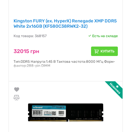
Kingston FURY (ex. HyperX) Renegade XMP DDR5
White 2x16GB (KF580C38RWK2-32)
Код товара: 368157
Есть на складе
32015 грн
КУПИТЬ
Тип:DDR5 Напруга:1.45 В Тактова частота:8000 МГц Форм-
фактор:288-pin DIMM
Гарантия:
36 месяцев