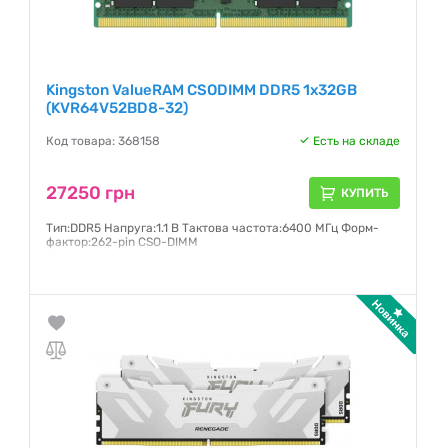
Kingston ValueRAM CSODIMM DDR5 1x32GB
(KVR64V52BD8-32)
Код товара: 368158
Есть на складе
27250 грн
КУПИТЬ
Тип:DDR5 Напруга:1.1 В Тактова частота:6400 МГц Форм-
фактор:262-pin CSO-DIMM
Гарантия:
36 месяцев