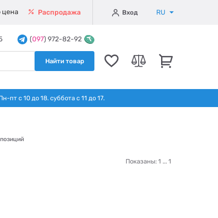
 цена
RU
Распродажа
Вход
5
(
097
) 972-82-92
Найти товар
т с 10 до 18. суббота с 11 до 17.
 позиций
Показаны: 1 ...
1