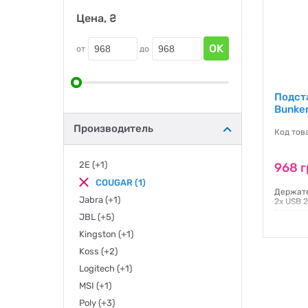
Цена, ₴
OK
от
до
Подст
Bunker
Производитель
Код тов
2E
(+1)
968 г
COUGAR
(1)
Держате
Jabra
(+1)
2x USB 
система
JBL
(+5)
Гаранти
Kingston
(+1)
Koss
(+2)
Logitech
(+1)
MSI
(+1)
Poly
(+3)