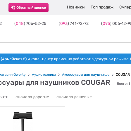
Новинки
Топ продаж
Супер
Обратный звонок
2
(
048
) 706-52-25
(
093
) 741-72-72
(
095
) 006-12-9
(Армейская 5) и колл- центр временно работают в дежурном режиме: Пн-п
магазин Qwerty
Аудиотехника
Аксессуары для наушников
COUGAR
ссуары для наушников COUGAR
Всего: 1
ать:
сначала дорогие
сначала дешевые