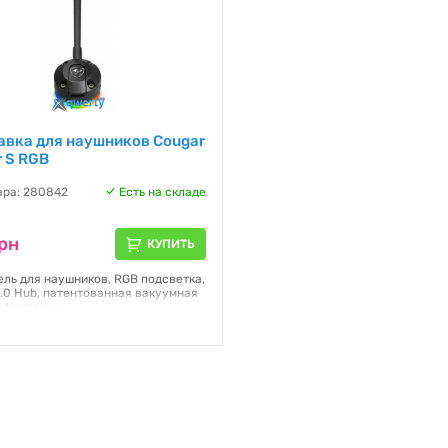
авка для наушников Cougar
 S RGB
ара: 280842
Есть на складе
рн
КУПИТЬ
ль для наушников, RGB подсветка,
2.0 Hub, патентованная вакуумная
 фиксации
я:
12 месяцев