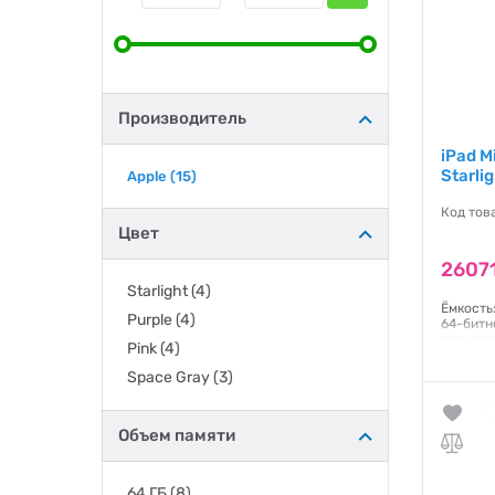
Производитель
iPad M
Starli
Apple
(15)
Код тов
Цвет
26071
Starlight
(4)
Ёмкость:
Purple
(4)
64-битн
процесс
Pink
(4)
процесс
Engine 
Space Gray
(3)
Multi-T
подсвет
IPS;226
система
Объем памяти
Гаранти
64 ГБ
(8)