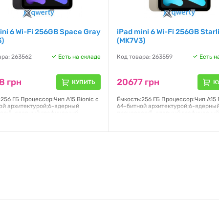
ini 6 Wi-Fi 256GB Space Gray
iPad mini 6 Wi-Fi 256GB Starl
)
(MK7V3)
ара: 263562
Есть на складе
Код товара: 263559
Есть н
8 грн
20677 грн
КУПИТЬ
К
256 ГБ Процессор:Чип A15 Bionic с
Ёмкость:256 ГБ Процессор:Чип A15 B
ой архитектурой;6-ядерный
64-битной архитектурой;6-ядерны
ор;5-ядерный графический
процессор;5-ядерный графически
ор;16-ядерная система Neural
процессор;16-ядерная система Neu
Дисплей:Liquid Retina;Дисплей
Engine Дисплей:Liquid Retina;Дисп
ouch с диагональю 8,3 дюйма,
Multi-Touch с диагональю 8,3 дюйм
кой LED и технологией
подсветкой LED и технологией
6×1488 пикселей Операционная
IPS;2266×1488 пикселей Операцио
:PadOS 15
система:PadOS 15
я:
6 месяцев
Гарантия:
6 месяцев