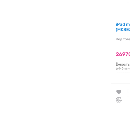
iPad m
(MK8E
Код тов
2697
Ёмкость:
64-битн
процесс
процесс
Engine 
Multi-T
подсвет
IPS;226
система
Гаранти