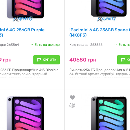
ini 6 4G 256GB Purple
iPad mini 6 4G 256GB Space
3)
(MK8F3)
ара: 263564
Есть на складе
Код товара: 263566
Есть н
9 грн
40680 грн
КУПИТЬ
К
256 ГБ Процессор:Чип A15 Bionic с
Ёмкость:256 ГБ Процессор:Чип A15 B
ой архитектурой;6-ядерный
64-битной архитектурой;6-ядерны
ор;5-ядерный графический
процессор;5-ядерный графически
ор;16-ядерная система Neural
процессор;16-ядерная система Neu
Дисплей:Liquid Retina;Дисплей
Engine Дисплей:Liquid Retina;Дисп
ouch с диагональю 8,3 дюйма,
Multi-Touch с диагональю 8,3 дюйм
кой LED и технологией
подсветкой LED и технологией
6×1488 пикселей Операционная
IPS;2266×1488 пикселей Операцио
:PadOS 15
система:PadOS 15
я:
6 месяцев
Гарантия:
6 месяцев