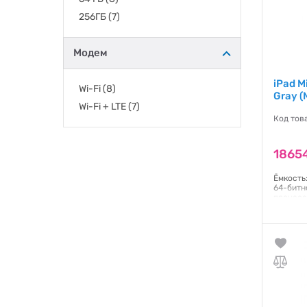
256ГБ
(7)
Модем
iPad M
Wi-Fi
(8)
Gray (
Wi-Fi + LTE
(7)
Код тов
18654
Ёмкость:
64-битн
процесс
процесс
Engine 
Multi-T
подсвет
IPS;226
система
Гаранти