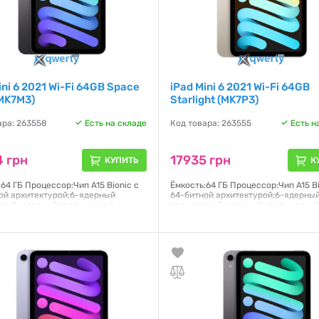
ini 6 2021 Wi-Fi 64GB Space
iPad Mini 6 2021 Wi-Fi 64GB
MK7M3)
Starlight (MK7P3)
ара: 263558
Есть на складе
Код товара: 263555
Есть н
 грн
17935 грн
КУПИТЬ
К
64 ГБ Процессор:Чип A15 Bionic с
Ёмкость:64 ГБ Процессор:Чип A15 Bi
ой архитектурой;6-ядерный
64-битной архитектурой;6-ядерны
ор;5-ядерный графический
процессор;5-ядерный графически
ор;16-ядерная система Neural
процессор;16-ядерная система Neu
Дисплей:Liquid Retina;Дисплей
Engine Дисплей:Liquid Retina;Дисп
ouch с диагональю 8,3 дюйма,
Multi-Touch с диагональю 8,3 дюйм
кой LED и технологией
подсветкой LED и технологией
6×1488 пикселей Операционная
IPS;2266×1488 пикселей Операцио
:PadOS 15
система:PadOS 15
я:
6 месяцев
Гарантия:
6 месяцев