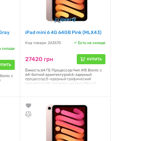
 Gray
iPad mini 6 4G 64GB Pink (MLX43)
Код товара: 263570
Есть на складе
а складе
27420 грн
КУПИТЬ
УПИТЬ
Ёмкость:64 ГБ Процессор:Чип A15 Bionic с
64-битной архитектурой;6-ядерный
ionic с
процессор;5-ядерный графический
й
процессор;16-ядерная система Neural
й
Engine Дисплей:Liquid Retina;Дисплей
ral
Multi-Touch с диагональю 8,3 дюйма,
лей
подсветкой LED и технологией
а,
IPS;2266×1488 пикселей Операционная
система:PadOS 15
нная
Гарантия:
6 месяцев