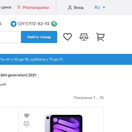
 цена
RU
Распродажа
Вход
5
(
097
) 972-82-92
Найти товар
т с 10 до 18. суббота с 11 до 17.
 (6th generation) 2021
иций
Показаны: 1 ...
15