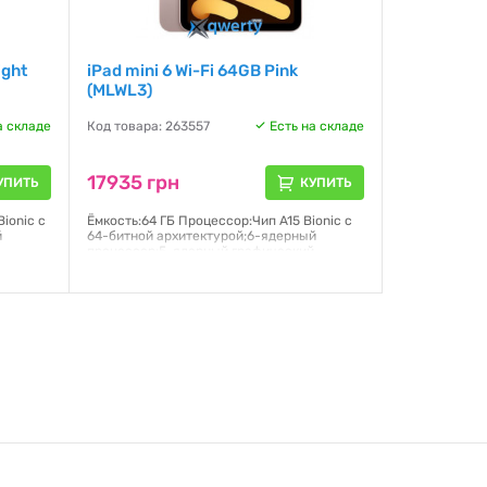
ight
iPad mini 6 Wi-Fi 64GB Pink
(MLWL3)
а складе
Код товара: 263557
Есть на складе
17935 грн
УПИТЬ
КУПИТЬ
ionic с
Ёмкость:64 ГБ Процессор:Чип A15 Bionic с
й
64-битной архитектурой;6-ядерный
й
процессор;5-ядерный графический
ral
процессор;16-ядерная система Neural
лей
Engine Дисплей:Liquid Retina;Дисплей
а,
Multi-Touch с диагональю 8,3 дюйма,
подсветкой LED и технологией
нная
IPS;2266×1488 пикселей Операционная
система:PadOS 15
Гарантия:
6 месяцев