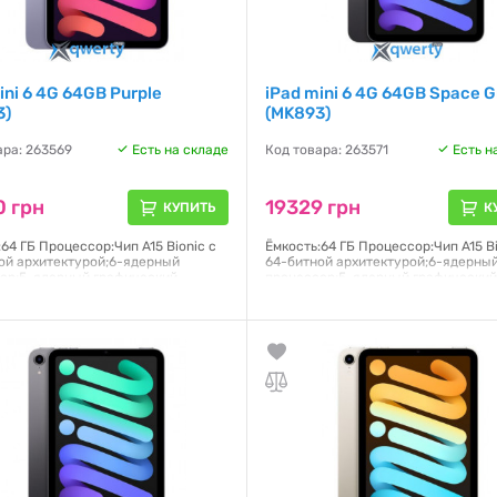
ini 6 4G 64GB Purple
iPad mini 6 4G 64GB Space 
3)
(MK893)
ара: 263569
Есть на складе
Код товара: 263571
Есть н
0 грн
19329 грн
КУПИТЬ
К
64 ГБ Процессор:Чип A15 Bionic с
Ёмкость:64 ГБ Процессор:Чип A15 Bi
ой архитектурой;6-ядерный
64-битной архитектурой;6-ядерны
ор;5-ядерный графический
процессор;5-ядерный графически
ор;16-ядерная система Neural
процессор;16-ядерная система Neu
Дисплей:Liquid Retina;Дисплей
Engine Дисплей:Liquid Retina;Дисп
ouch с диагональю 8,3 дюйма,
Multi-Touch с диагональю 8,3 дюйм
кой LED и технологией
подсветкой LED и технологией
6×1488 пикселей Операционная
IPS;2266×1488 пикселей Операцио
:PadOS 15
система:PadOS 15
я:
6 месяцев
Гарантия:
6 месяцев