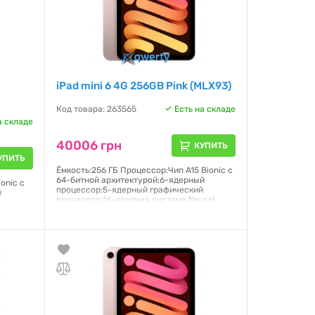
iPad mini 6 4G 256GB Pink (MLX93)
Код товара: 263565
Есть на складе
а складе
40006 грн
КУПИТЬ
УПИТЬ
Ёмкость:256 ГБ Процессор:Чип A15 Bionic с
64-битной архитектурой;6-ядерный
onic с
процессор;5-ядерный графический
й
процессор;16-ядерная система Neural
й
Engine Дисплей:Liquid Retina;Дисплей
ral
Multi-Touch с диагональю 8,3 дюйма,
лей
подсветкой LED и технологией
а,
IPS;2266×1488 пикселей Операционная
система:PadOS 15
нная
Гарантия:
6 месяцев