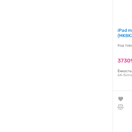
iPad m
(MK8K
Код тов
3730
Ёмкость:
64-битн
процесс
процесс
Engine 
Multi-T
подсвет
IPS;226
система
Гаранти