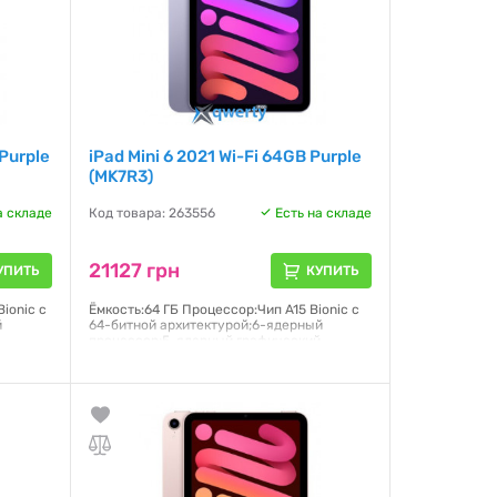
 Purple
iPad Mini 6 2021 Wi-Fi 64GB Purple
(MK7R3)
а складе
Код товара: 263556
Есть на складе
21127 грн
УПИТЬ
КУПИТЬ
ionic с
Ёмкость:64 ГБ Процессор:Чип A15 Bionic с
й
64-битной архитектурой;6-ядерный
й
процессор;5-ядерный графический
ral
процессор;16-ядерная система Neural
лей
Engine Дисплей:Liquid Retina;Дисплей
а,
Multi-Touch с диагональю 8,3 дюйма,
подсветкой LED и технологией
нная
IPS;2266×1488 пикселей Операционная
система:PadOS 15
Гарантия:
6 месяцев