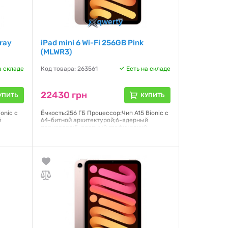
Gray
iPad mini 6 Wi-Fi 256GB Pink
(MLWR3)
а складе
Код товара: 263561
Есть на складе
22430 грн
УПИТЬ
КУПИТЬ
onic с
Ёмкость:256 ГБ Процессор:Чип A15 Bionic с
й
64-битной архитектурой;6-ядерный
й
процессор;5-ядерный графический
ral
процессор;16-ядерная система Neural
лей
Engine Дисплей:Liquid Retina;Дисплей
а,
Multi-Touch с диагональю 8,3 дюйма,
подсветкой LED и технологией
нная
IPS;2266×1488 пикселей Операционная
система:PadOS 15
Гарантия:
6 месяцев