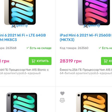
ini 6 2021 Wi Fi + LTE 64GB
iPad Mini 6 2021 Wi-Fi 256GB
ght MK8C3
(MK7X3)
ара: 263568
Есть на складе
Код товара: 263560
Есть н
 грн
28319 грн
КУПИТЬ
К
64 ГБ Процессор:Чип A15 Bionic с
Ёмкость:256 ГБ Процессор:Чип A15 B
ой архитектурой;6-ядерный
64-битной архитектурой;6-ядерны
ор;5-ядерный графический
процессор;5-ядерный графически
ор;16-ядерная система Neural
процессор;16-ядерная система Neu
Дисплей:Liquid Retina;Дисплей
Engine Дисплей:Liquid Retina;Дисп
ouch с диагональю 8,3 дюйма,
Multi-Touch с диагональю 8,3 дюйм
кой LED и технологией
подсветкой LED и технологией
6×1488 пикселей Операционная
IPS;2266×1488 пикселей Операцио
:PadOS 15
система:PadOS 15
я:
6 месяцев
Гарантия:
6 месяцев