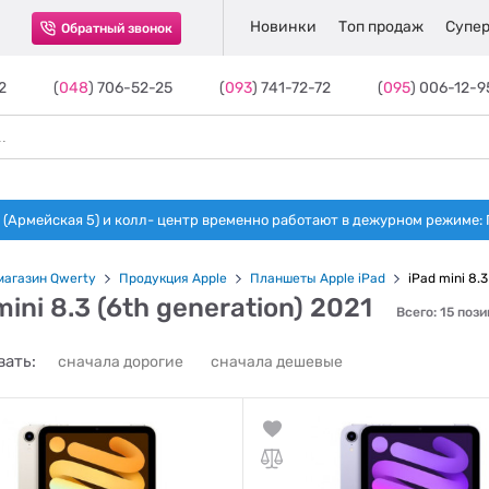
Новинки
Топ продаж
Супер
Обратный звонок
2
(
048
) 706-52-25
(
093
) 741-72-72
(
095
) 006-12-9
(Армейская 5) и колл- центр временно работают в дежурном режиме: Пн-п
магазин Qwerty
Продукция Apple
Планшеты Apple iPad
iPad mini 8.3
mini 8.3 (6th generation) 2021
Всего: 15 поз
ать:
сначала дорогие
сначала дешевые