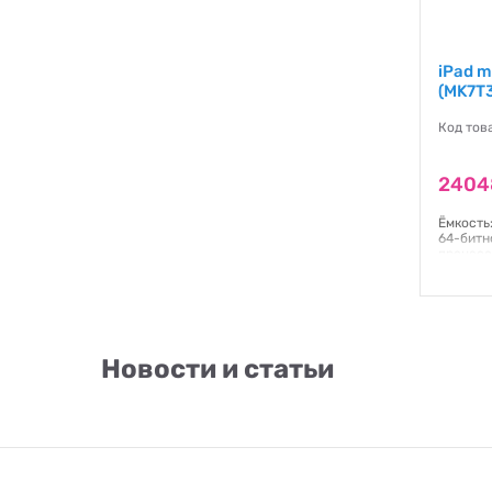
iPad m
(MK7T3
Код тов
2404
Ёмкость:
64-битн
процесс
процесс
Engine 
Multi-T
подсвет
IPS;226
система
Новости и статьи
Гаранти