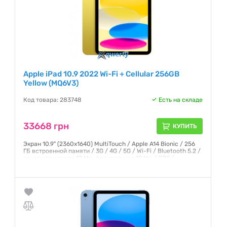
Apple iPad 10.9 2022 Wi-Fi + Cellular 256GB
Yellow (MQ6V3)
Код товара: 283748
Есть на складе
33668 грн
КУПИТЬ
Экран 10.9" (2360x1640) MultiTouch / Apple A14 Bionic / 256
ГБ встроенной памяти / 3G / 4G / 5G / Wi-Fi / Bluetooth 5.2 /
основная камера 12 Мп, фронтальная 12 Мп / GPS /
ГЛОНАСС / iPadOS 16 / 481 г / желтый
Гарантия:
6 месяцев