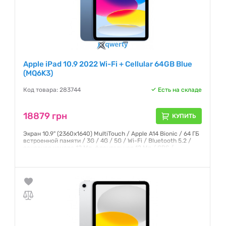
Apple iPad 10.9 2022 Wi-Fi + Cellular 64GB Blue
(MQ6K3)
Код товара: 283744
Есть на складе
18879 грн
КУПИТЬ
Экран 10.9" (2360x1640) MultiTouch / Apple A14 Bionic / 64 ГБ
встроенной памяти / 3G / 4G / 5G / Wi-Fi / Bluetooth 5.2 /
основная камера 12 Мп, фронтальная 12 Мп / GPS /
ГЛОНАСС / iPadOS 16 / 481 г / cиний
Гарантия:
6 месяцев