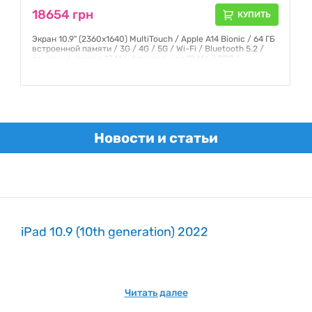
18654 грн
КУПИТЬ
Экран 10.9" (2360x1640) MultiTouch / Apple A14 Bionic / 64 ГБ
встроенной памяти / 3G / 4G / 5G / Wi-Fi / Bluetooth 5.2 /
основная камера 12 Мп, фронтальная 12 Мп / GPS /
ГЛОНАСС / iPadOS 16 / 481 г / розовый
Гарантия:
6 месяцев
Новости и статьи
iPad 10.9 (10th generation) 2022
Читать далее