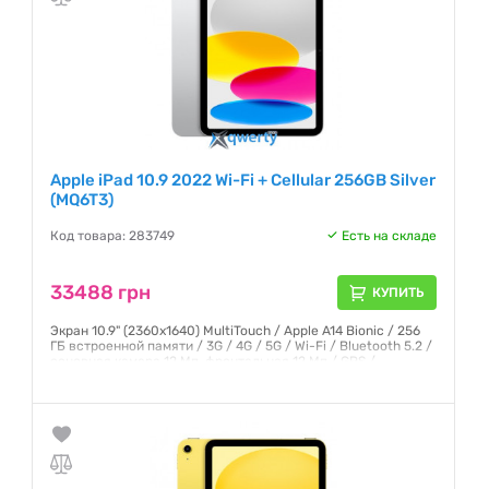
Apple iPad 10.9 2022 Wi-Fi + Cellular 256GB Silver
(MQ6T3)
Код товара: 283749
Есть на складе
33488 грн
КУПИТЬ
Экран 10.9" (2360x1640) MultiTouch / Apple A14 Bionic / 256
ГБ встроенной памяти / 3G / 4G / 5G / Wi-Fi / Bluetooth 5.2 /
основная камера 12 Мп, фронтальная 12 Мп / GPS /
ГЛОНАСС / iPadOS 16 / 481 г / серебристый
Гарантия:
6 месяцев