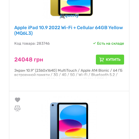
Apple iPad 10.9 2022 Wi-Fi + Cellular 64GB Yellow
(MQ6L3)
Код товара: 283746
Есть на складе
24048 грн
КУПИТЬ
Экран 10.9" (2360x1640) MultiTouch / Apple A14 Bionic / 64 ГБ
встроенной памяти / 3G / 4G / 5G / Wi-Fi / Bluetooth 5.2 /
основная камера 12 Мп, фронтальная 12 Мп / GPS /
ГЛОНАСС / iPadOS 16 / 481 г / желтый
Гарантия:
6 месяцев