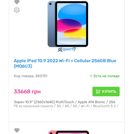
Apple iPad 10.9 2022 Wi-Fi + Cellular 256GB Blue
(MQ6U3)
Код товара: 283751
Есть на складе
33668 грн
КУПИТЬ
Экран 10.9" (2360x1640) MultiTouch / Apple A14 Bionic / 256
ГБ встроенной памяти / 3G / 4G / 5G / Wi-Fi / Bluetooth 5.2 /
основная камера 12 Мп, фронтальная 12 Мп / GPS /
ГЛОНАСС / iPadOS 16 / 481 г / синий
Гарантия:
6 месяцев