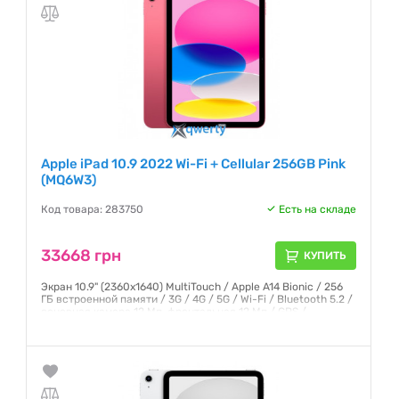
Apple iPad 10.9 2022 Wi-Fi + Cellular 256GB Pink
(MQ6W3)
Код товара: 283750
Есть на складе
33668 грн
КУПИТЬ
Экран 10.9" (2360x1640) MultiTouch / Apple A14 Bionic / 256
ГБ встроенной памяти / 3G / 4G / 5G / Wi-Fi / Bluetooth 5.2 /
основная камера 12 Мп, фронтальная 12 Мп / GPS /
ГЛОНАСС / iPadOS 16 / 481 г / розовый
Гарантия:
6 месяцев