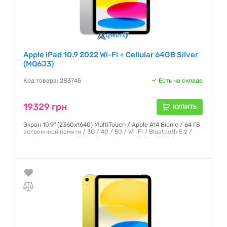
Apple iPad 10.9 2022 Wi-Fi + Cellular 64GB Silver
(MQ6J3)
Код товара: 283745
Есть на складе
19329 грн
КУПИТЬ
Экран 10.9" (2360x1640) MultiTouch / Apple A14 Bionic / 64 ГБ
встроенной памяти / 3G / 4G / 5G / Wi-Fi / Bluetooth 5.2 /
основная камера 12 Мп, фронтальная 12 Мп / GPS /
ГЛОНАСС / iPadOS 16 / 481 г / серебристый
Гарантия:
6 месяцев