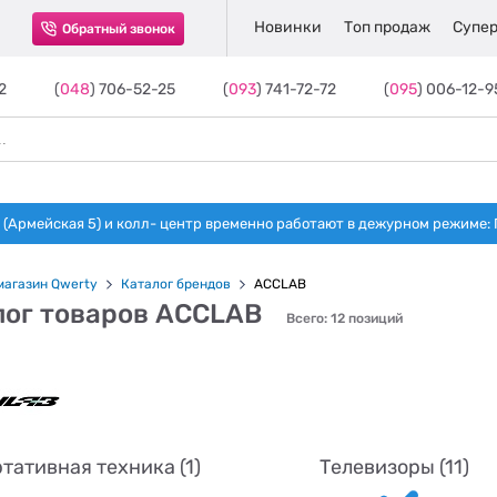
Новинки
Топ продаж
Супер
Обратный звонок
2
(
048
) 706-52-25
(
093
) 741-72-72
(
095
) 006-12-9
(Армейская 5) и колл- центр временно работают в дежурном режиме: Пн-п
магазин Qwerty
Каталог брендов
ACCLAB
лог товаров ACCLAB
Всего: 12 позиций
тативная техника (1)
Телевизоры (11)