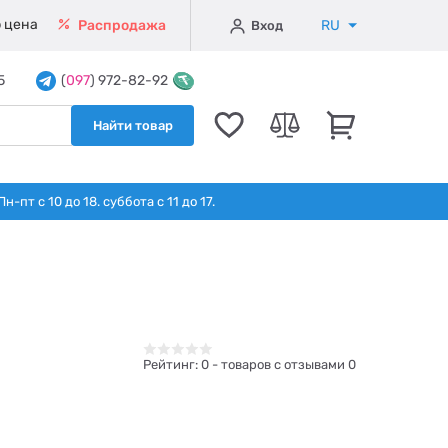
 цена
RU
Распродажа
Вход
5
(
097
) 972-82-92
Найти товар
т с 10 до 18. суббота с 11 до 17.
Рейтинг:
0
- товаров с отзывами 0