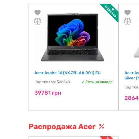
PH18-73-
Acer Aspire 14 (NX.J8LAA.001) EU
Acer A
B/2TB/EU
Silver 
Код товара: 366540
Есть на складе
ть на складе
Код тов
39781 грн
2864
Распродажа Acer