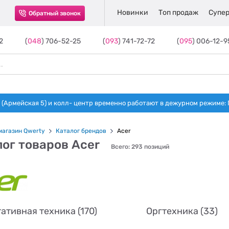
Новинки
Топ продаж
Супер
Обратный звонок
2
(
048
) 706-52-25
(
093
) 741-72-72
(
095
) 006-12-9
(Армейская 5) и колл- центр временно работают в дежурном режиме: Пн-п
магазин Qwerty
Каталог брендов
Acer
ог товаров Acer
Всего: 293 позиций
ативная техника (170)
Оргтехника (33)