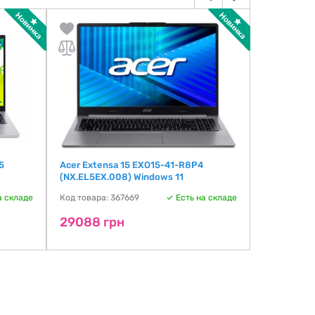
5
Acer Extensa 15 EXO15-41-R8P4
Acer Nitro
(NX.EL5EX.008) Windows 11
(NH.QVWEU
а складе
Код товара: 367669
Есть на складе
Код товара:
29088 грн
301165 