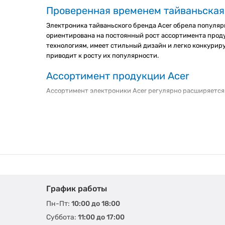
Проверенная временем тайваньская
Электроника тайваньского бренда Acer обрела популярн
ориентирована на постоянный рост ассортимента прод
технологиям, имеет стильный дизайн и легко конкурир
приводит к росту их популярности.
Ассортимент продукции Acer
Ассортимент электроники Acer регулярно расширяется
Ноутбуки и комплектующие.
Ноутбуки Acer
долгие годы
ноутбуки-трансформеры,
тонкие и легкие устройства
,
м
другими параметрами. Фирма выпускает все необходи
дисплеи и матрицы;
клавиатуры;
аккумуляторы
;
зарядные устройства;
График работы
системы охлаждения и вентиляторы;
Пн-Пт:
10:00 до 18:00
док-станции, помогающие решить проблему нехва
Суббота:
11:00 до 17:00
ПК и комплектующие.
Персональные компьютеры марки 