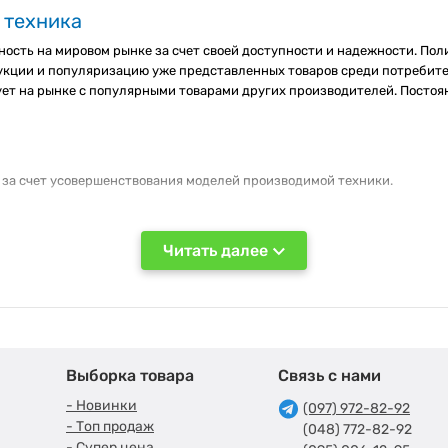
 техника
ость на мировом рынке за счет своей доступности и надежности. Поли
укции и популяризацию уже представленных товаров среди потребите
ует на рынке с популярными товарами других производителей. Постоя
 за счет усовершенствования моделей производимой техники.
 являются эталоном качественной техники по доступной цене. Марка
одели для работы и учебы
. Все они отличаются габаритами, диагонал
Читать далее
мые
запчасти и комплектующие для ноутбуков
, среди которых можно н
Выборка товара
Связь с нами
- Новинки
(097) 972-82-92
тки портов у различных моделей ноутбуков или ПК.
- Топ продаж
(048) 772-82-92
способны работать в режиме многозадачности благодаря собственно
- Супер цена