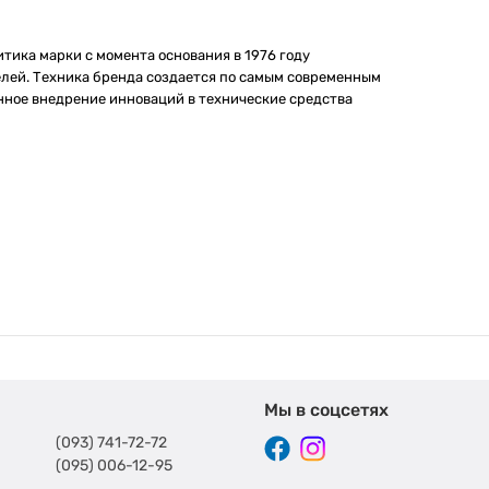
тика марки с момента основания в 1976 году
лей. Техника бренда создается по самым современным
нное внедрение инноваций в технические средства
 предлагает различные
виды устройств для геймеров
,
ью и разрешением экрана, мощностью процессора и
айти:
Мы в соцсетях
(093) 741-72-72
(095) 006-12-95
й производительности и возможности апгрейда.