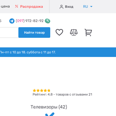
 цена
RU
Распродажа
Вход
5
(
097
) 972-82-92
Найти товар
т с 10 до 18. суббота с 11 до 17.
Рейтинг:
4.8
- товаров с отзывами 21
Телевизоры (42)