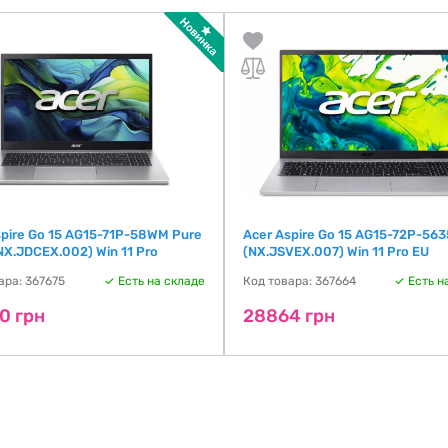
spire Go 15 AG15-71P-58WM Pure
Acer Aspire Go 15 AG15-72P-563
(NX.JDCEX.002) Win 11 Pro
(NX.JSVEX.007) Win 11 Pro EU
ара: 367675
Есть на складе
Код товара: 367664
Есть н
0 грн
28864 грн