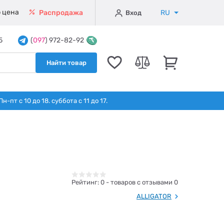
 цена
RU
Распродажа
Вход
5
(
097
) 972-82-92
Найти товар
т с 10 до 18. суббота с 11 до 17.
Рейтинг:
0
- товаров с отзывами 0
ALLIGATOR