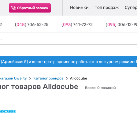
Новинки
Топ продаж
Супер
Обратный звонок
2
(
048
) 706-52-25
(
093
) 741-72-72
(
095
) 006-12-9
(Армейская 5) и колл- центр временно работают в дежурном режиме: Пн-п
магазин Qwerty
Каталог брендов
Alldocube
ог товаров Alldocube
Всего: 0 позиций