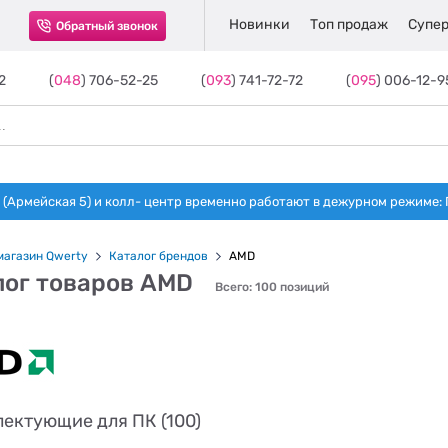
Новинки
Топ продаж
Супер
Обратный звонок
2
(
048
) 706-52-25
(
093
) 741-72-72
(
095
) 006-12-9
(Армейская 5) и колл- центр временно работают в дежурном режиме: Пн-п
магазин Qwerty
Каталог брендов
AMD
лог товаров AMD
Всего: 100 позиций
ектующие для ПК (100)