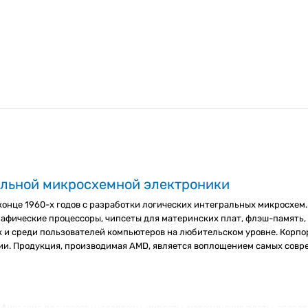
альной микросхемной электроники
онце 1960-х годов с разработки логических интегральных микросхем.
рафические процессоры, чипсеты для материнских плат, флэш-память,
к и среди пользователей компьютеров на любительском уровне. Корпо
и. Продукция, производимая AMD, является воплощением самых соврем
афические процессоры, адаптеры, чипсеты, материнские платы, опера