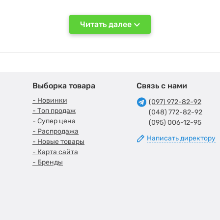
магазин электроники
.
Читать далее
ьность и демократичные цены - характеристики, которые потребители
овместимость поколений, высокое качество встроенной графики, разг
Выборка товара
Связь с нами
- Новинки
(097) 972-82-92
- Топ продаж
(048) 772-82-92
- Супер цена
(095) 006-12-95
- Распродажа
Написать директору
- Новые товары
- Карта сайта
- Бренды
едний - профессиональный процессор, который подходит для работы 
яти AMD
славятся своей надежностью, высокой производительностью