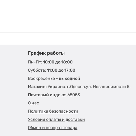
купить товары бренда AMD можно через наш
интернет-
Процессоры.
Высокое качество, отличная производител
других достоинств продукции компании можно назвать с
Самые популярные
модели процессоров AMD:
Sempron;
График работы
Phenom;
Athlon
;
Пн-Пт:
10:00 до 18:00
Ryzen 3
;
Суббота:
11:00 до 17:00
Ryzen 5
;
Воскресенье -
выходной
Ryzen 7
;
Магазин:
Украина, г.Одесса,ул. Независимости 5.
Ryzen 9
;
Почтовый индекс:
65053
Ryzen Threadripper
.
О нас
Среди перечисленных первый - самый бюджетный, посл
Политика безопасности
Модули оперативной памяти.
Модули оперативной пам
Условия оплаты и доставки
есть такие основные типы памяти:
Обмен и возврат товара
DDR2;