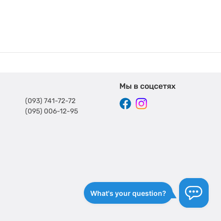
 ценят в процессорах бренда больше всего. Среди
он, наличие боксового кулера.
Мы в соцсетях
(093) 741-72-72
(095) 006-12-95
с ресурсоемким софтом.
 и широким модельным рядом. В ассортименте компании