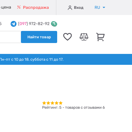
 цена
RU
Распродажа
Вход
5
(
097
) 972-82-92
Найти товар
т с 10 до 18. суббота с 11 до 17.
Рейтинг:
5
- товаров с отзывами 6