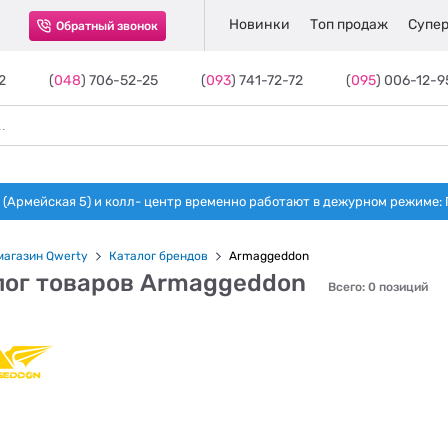
Новинки
Топ продаж
Супер
Обратный звонок
2
(
048
) 706-52-25
(
093
) 741-72-72
(
095
) 006-12-9
(Армейская 5) и колл- центр временно работают в дежурном режиме: Пн-п
магазин Qwerty
Каталог брендов
Armaggeddon
лог товаров Armaggeddon
Всего: 0 позиций