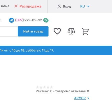
 цена
RU
Распродажа
Вход
5
(
097
) 972-82-92
Найти товар
т с 10 до 18. суббота с 11 до 17.
Рейтинг:
0
- товаров с отзывами 0
ARMOR