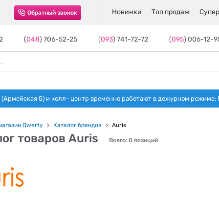
Новинки
Топ продаж
Супер
Обратный звонок
2
(
048
) 706-52-25
(
093
) 741-72-72
(
095
) 006-12-9
(Армейская 5) и колл- центр временно работают в дежурном режиме: Пн-п
магазин Qwerty
Каталог брендов
Auris
ог товаров Auris
Всего: 0 позиций