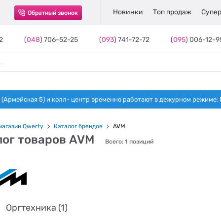
Новинки
Топ продаж
Супер
Обратный звонок
2
(
048
) 706-52-25
(
093
) 741-72-72
(
095
) 006-12-9
(Армейская 5) и колл- центр временно работают в дежурном режиме: Пн-п
магазин Qwerty
Каталог брендов
AVM
лог товаров AVM
Всего: 1 позиций
Оргтехника (1)