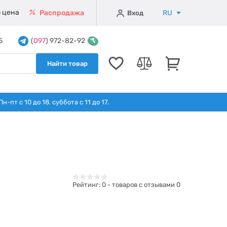
 цена
RU
Распродажа
Вход
5
(
097
) 972-82-92
Найти товар
т с 10 до 18. суббота с 11 до 17.
Рейтинг:
0
- товаров с отзывами 0