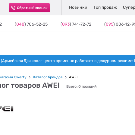
Новинки
Топ продаж
Супер
Обратный звонок
2
(
048
) 706-52-25
(
093
) 741-72-72
(
095
) 006-12-9
(Армейская 5) и колл- центр временно работают в дежурном режиме: Пн-п
магазин Qwerty
Каталог брендов
AWEI
ог товаров AWEI
Всего: 0 позиций