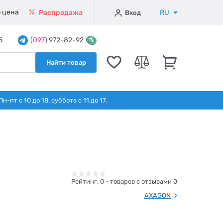
 цена
RU
Распродажа
Вход
5
(
097
) 972-82-92
Найти товар
т с 10 до 18. суббота с 11 до 17.
Рейтинг:
0
- товаров с отзывами 0
AXAGON