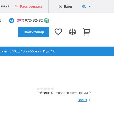
 цена
RU
Распродажа
Вход
5
(
097
) 972-82-92
Найти товар
т с 10 до 18. суббота с 11 до 17.
Рейтинг:
0
- товаров с отзывами 0
Вольт