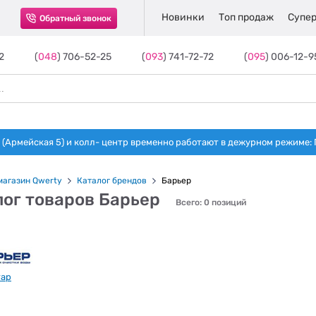
Новинки
Топ продаж
Супер
Обратный звонок
2
(
048
) 706-52-25
(
093
) 741-72-72
(
095
) 006-12-9
(Армейская 5) и колл- центр временно работают в дежурном режиме: Пн-п
магазин Qwerty
Каталог брендов
Барьер
лог товаров Барьер
Всего: 0 позиций
тар