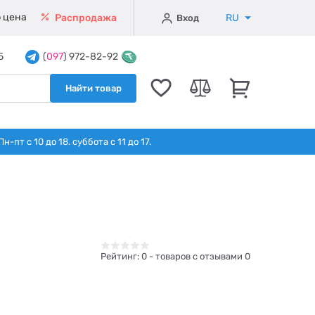
 цена
RU
Распродажа
Вход
5
(
097
) 972-82-92
Найти товар
т с 10 до 18. суббота с 11 до 17.
Рейтинг:
0
- товаров с отзывами 0