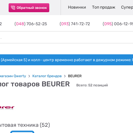
Новинки
Топ продаж
Супер
Обратный звонок
2
(
048
) 706-52-25
(
093
) 741-72-72
(
095
) 006-12-9
(Армейская 5) и колл- центр временно работают в дежурном режиме: Пн-п
магазин Qwerty
Каталог брендов
BEURER
лог товаров BEURER
Всего: 52 позиций
товая техника (52)