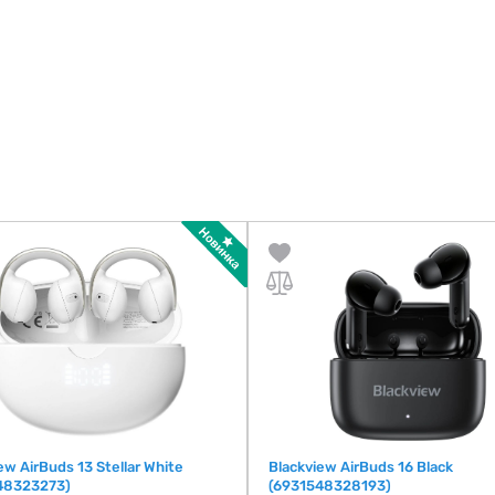
ew AirBuds 13 Stellar White
Blackview AirBuds 16 Black
48323273)
(6931548328193)