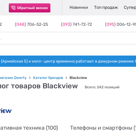
Новинки
Топ продаж
Супер
Обратный звонок
2
(
048
) 706-52-25
(
093
) 741-72-72
(
095
) 006-12-9
(Армейская 5) и колл- центр временно работают в дежурном режиме: Пн-п
магазин Qwerty
Каталог брендов
Blackview
ог товаров Blackview
Всего: 242 позиций
ативная техника (100)
Телефоны и смартфоны (