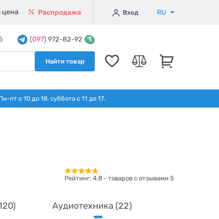
 цена
RU
Распродажа
Вход
5
(
097
) 972-82-92
Найти товар
т с 10 до 18. суббота с 11 до 17.
Рейтинг:
4.8
- товаров с отзывами 5
120)
Аудиотехника (22)