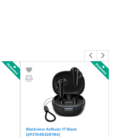
Blackview AirBuds 17 Black
Blackview A
(6931548328186)
(69315483