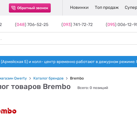
Новинки
Топ продаж
Супер
Обратный звонок
2
(
048
) 706-52-25
(
093
) 741-72-72
(
095
) 006-12-9
(Армейская 5) и колл- центр временно работают в дежурном режиме: Пн-п
магазин Qwerty
Каталог брендов
Brembo
лог товаров Brembo
Всего: 0 позиций