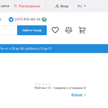
 цена
RU
Распродажа
Вход
5
(
097
) 972-82-92
Найти товар
т с 10 до 18. суббота с 11 до 17.
Рейтинг:
0
- товаров с отзывами 0
Bresser